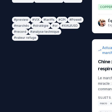
COPPE
Tags Populaires
#
preview
#
VIX
#
tariffs
#
CPI
#
Powell
Éq
Ex
#
marchés
#
stratégie
#
or
#
XAU/USD
an
#
record
#
analyse technique
fi
#
valeur refuge
intermédi
Actua
marc
Chine :
respir
Le march
miracle :
commande
construc
SUJETS 
macro
e