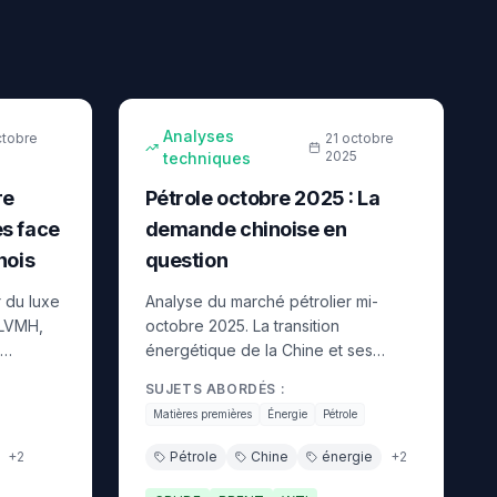
8
min
7
min
intermédiaire
Analyses
ctobre
21 octobre
2025
techniques
re
Pétrole octobre 2025 : La
s face
demande chinoise en
nois
question
r du luxe
Analyse du marché pétrolier mi-
 LVMH,
octobre 2025. La transition
s
énergétique de la Chine et ses
nement
implications pour les prix du brut.
SUJETS ABORDÉS :
esse de la
Comment trader le pétrole dans ce
Matières premières
Énergie
Pétrole
contexte changeant.
+
2
Pétrole
Chine
énergie
+
2