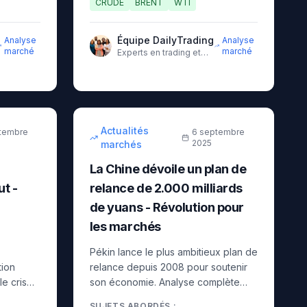
CRUDE
BRENT
WTI
Équipe DailyTrading
Analyse
Analyse
marché
marché
Experts en trading et
analyse des marchés
financiers
9
min
8
min
intermédiaire
Actualités
ptembre
6 septembre
2025
marchés
La Chine dévoile un plan de
ut -
relance de 2.000 milliards
de yuans - Révolution pour
les marchés
Pékin lance le plus ambitieux plan de
tion
relance depuis 2008 pour soutenir
le crise
son économie. Analyse complète
 indices
des impacts sur les matières
SUJETS ABORDÉS :