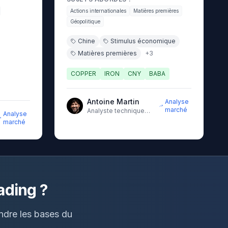
premières, actions chinoises et
Actions internationales
Matières premières
devises.
Géopolitique
Chine
Stimulus économique
Matières premières
+
3
COPPER
IRON
CNY
BABA
Antoine Martin
Analyse
marché
Analyste technique
Analyse
senior avec 10 ans
marché
d'expérience sur les
marchés
ading ?
endre les bases du