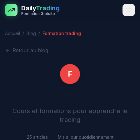
Aller au contenu principal
Daily
Trading
Formation Gratuite
Accueil
/
Blog
/
Formation trading
Retour au blog
F
Formation trading
Cours et formations pour apprendre le
trading
25
articles
Mis à jour quotidiennement