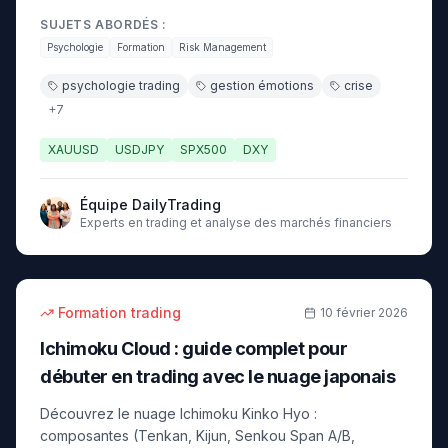
cognitifs, or et refuges, timing d'investissement, money
SUJETS ABORDÉS :
management et discipline mentale.
Psychologie
Formation
Risk Management
psychologie trading
gestion émotions
crise
+
7
XAUUSD
USDJPY
SPX500
DXY
Équipe DailyTrading
Experts en trading et analyse des marchés financiers
16
min
débutant
Formation trading
10 février 2026
Ichimoku Cloud : guide complet pour
débuter en trading avec le nuage japonais
Découvrez le nuage Ichimoku Kinko Hyo :
composantes (Tenkan, Kijun, Senkou Span A/B,