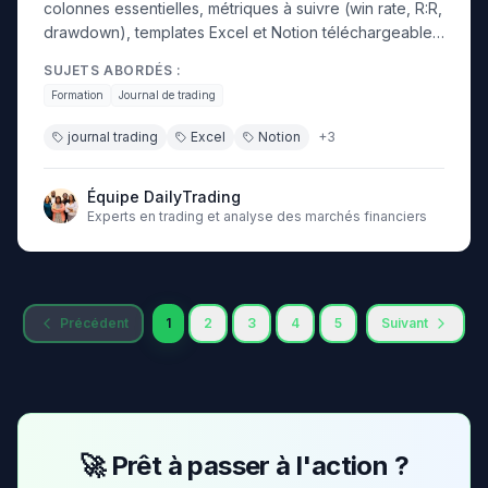
colonnes essentielles, métriques à suivre (win rate, R:R,
drawdown), templates Excel et Notion téléchargeables,
analyse de ses performances et amélioration continue.
SUJETS ABORDÉS :
Formation
Journal de trading
journal trading
Excel
Notion
+
3
Équipe DailyTrading
Experts en trading et analyse des marchés financiers
Précédent
1
2
3
4
5
Suivant
🚀 Prêt à passer à l'action ?