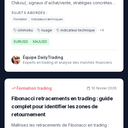
Chikou), signaux d'achat/vente, stratégies concrètes
sur EUR/USD et or. Guide 2026 pour débutants.
SUJETS ABORDÉS :
Formation
Indicateurs techniques
ichimoku
nuage
indicateur technique
+
4
EURUSD
XAUUSD
Équipe DailyTrading
Experts en trading et analyse des marchés financiers
15
min
débutant
Formation trading
10 février 2026
Fibonacci retracements en trading : guide
complet pour identifier les zones de
retournement
Maîtrisez les retracements de Fibonacci en trading :