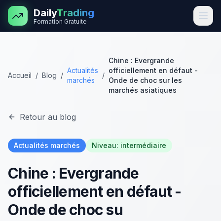
Aller au contenu principal
Daily
Trading
Formation Gratuite
Chine : Evergrande
Actualités
officiellement en défaut -
Accueil
/
Blog
/
/
marchés
Onde de choc sur les
marchés asiatiques
Retour au blog
Actualités marchés
Niveau:
intermédiaire
Chine : Evergrande
officiellement en défaut -
Onde de choc su