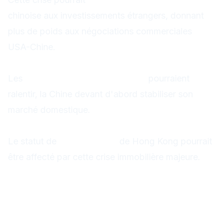
chinoise aux investissements étrangers, donnant
plus de poids aux négociations commerciales
USA-Chine.
2. Belt and Road Initiative
Les
Nouvelles Routes de la Soie
pourraient
ralentir, la Chine devant d'abord stabiliser son
marché domestique.
3. Position de Hong Kong
Le statut de
hub financier
de Hong Kong pourrait
être affecté par cette crise immobilière majeure.
Prochaines échéances
critiques
Cette semaine (16-22 septembre)