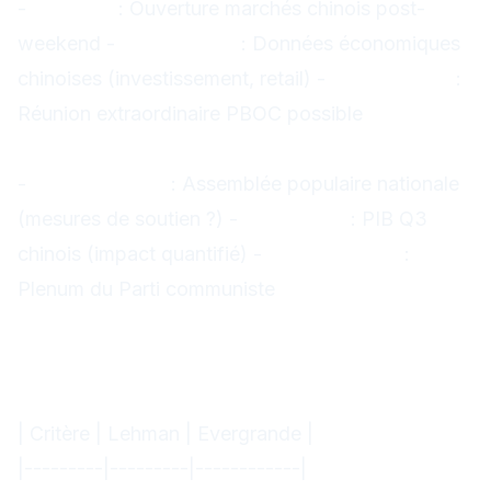
-
Lundi 16
: Ouverture marchés chinois post-
weekend -
Mercredi 18
: Données économiques
chinoises (investissement, retail) -
Vendredi 20
:
Réunion extraordinaire PBOC possible
Mois de septembre-octobre
-
25 septembre
: Assemblée populaire nationale
(mesures de soutien ?) -
15 octobre
: PIB Q3
chinois (impact quantifié) -
1er novembre
:
Plenum du Parti communiste
Comparaison historique
Evergrande vs Lehman Brothers
(2008)
| Critère | Lehman | Evergrande |
|---------|---------|------------|