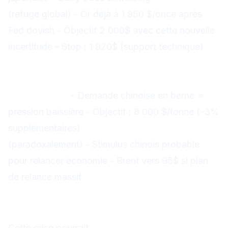
(refuge global) - Or déjà à 1 950 $/once après
Fed dovish - Objectif 2 000$ avec cette nouvelle
incertitude - Stop : 1 920$ (support technique)
Matières premières : Approche
sélective
Short cuivre :
- Demande chinoise en berne =
pression baissière - Objectif : 8 000 $/tonne (-3%
supplémentaires)
Long pétrole :
(paradoxalement) - Stimulus chinois probable
pour relancer économie - Brent vers 95$ si plan
de relance massif
Implications géopolitiques
1. Relations Chine-USA
Cette crise pourrait
renforcer la dépendance