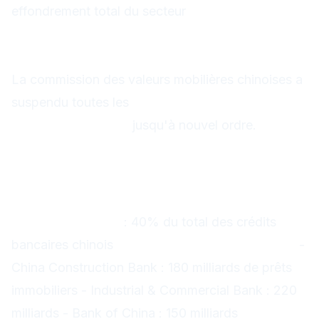
effondrement total du secteur
CSRC : Suspension temporaire des
IPO immobilières
La commission des valeurs mobilières chinoises a
suspendu toutes les
introductions en bourse du
secteur immobilier
jusqu'à nouvel ordre.
Analyse des risques de
contagion
1. Système bancaire chinois exposé
Prêts immobiliers
: 40% du total des crédits
bancaires chinois
Banques les plus exposées :
-
China Construction Bank : 180 milliards de prêts
immobiliers - Industrial & Commercial Bank : 220
milliards - Bank of China : 150 milliards