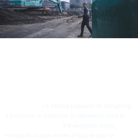
Evergrande : Le colosse aux
pieds d'argile s'effondre
définitivement
FLASH INFO
- Le tribunal populaire de Hongkong
a prononcé ce dimanche 15 septembre 2025 la
liquidation judiciaire
d'Evergrande Group,
mettant fin à deux années d'agonie pour le