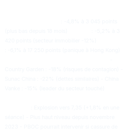
Indices chinois : Hécatombe
généralisée
Shanghai Composite
: -4,8% à 3 045 points
(plus bas depuis 18 mois)
CSI 300
: -5,2% à 3
420 points (secteur immobilier -12%)
Hang Seng
: -6,1% à 17 250 points (panique à Hong Kong)
Secteur immobilier chinois en déroute :
-
Country Garden : -18% (risques de contagion) -
Sunac China : -22% (dettes similaires) - China
Vanke : -15% (leader du secteur touché)
Devises : Le yuan sous forte pression
USD/CNY
: Explosion vers 7,35 (+1,8% en une
séance) - Plus haut niveau depuis novembre
2023 - PBOC pourrait intervenir si cassure de