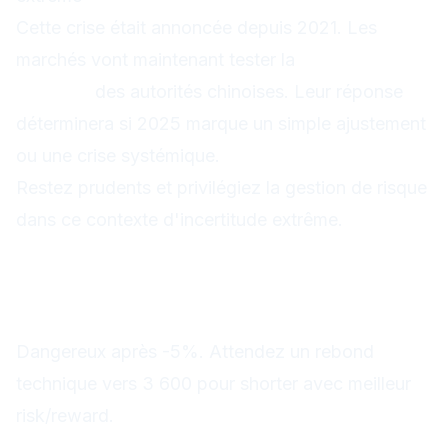
Cette crise était annoncée depuis 2021. Les
marchés vont maintenant tester la
capacité de
réaction
des autorités chinoises. Leur réponse
déterminera si 2025 marque un simple ajustement
ou une crise systémique.
Restez prudents et privilégiez la gestion de risque
dans ce contexte d'incertitude extrême.
FAQ Trading
Faut-il shorter le CSI 300 maintenant
?
Dangereux après -5%. Attendez un rebond
technique vers 3 600 pour shorter avec meilleur
risk/reward.
Le yuan peut-il casser 7,40 ?