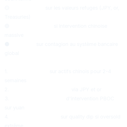
🟡
Opportunités
sur les valeurs refuges (JPY, or,
Treasuries)
🟢
Rebond possible
si intervention chinoise
massive
⚫
Vigilance
sur contagion au système bancaire
global
Ma stratégie recommandée :
1.
Éviter les longs
sur actifs chinois pour 2-4
semaines
2.
Positionner des hedges
via JPY et or
3.
Surveiller les niveaux
d'intervention PBOC
sur yuan
4.
Préparer les achats
sur quality dip si oversold
extrême