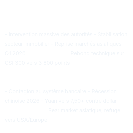
prochains mois
Scénario 1 : Soft Landing (40%
probabilité)
- Intervention massive des autorités - Stabilisation
secteur immobilier - Reprise marchés asiatiques
Q1 2026
Impact trading :
Rebond technique sur
CSI 300 vers 3 800 points
Scénario 2 : Crise prolongée (45%
probabilité)
- Contagion au système bancaire - Récession
chinoise 2026 - Yuan vers 7,50+ contre dollar
Impact trading :
Bear market asiatique, refuge
vers USA/Europe
Scénario 3 : Crise systémique (15%