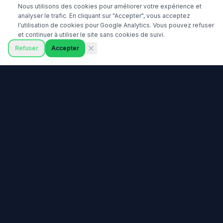
Nous utilisons des cookies pour améliorer votre expérience et
analyser le trafic. En cliquant sur "Accepter", vous acceptez
l'utilisation de cookies pour Google Analytics. Vous pouvez refuser
et continuer à utiliser le site sans cookies de suivi.
Refuser
Accepter
Prêt à commencer votre
parcours de trading ?
Rejoignez des milliers de traders qui ont choisi
DailyTrading pour apprendre les bases du trading.