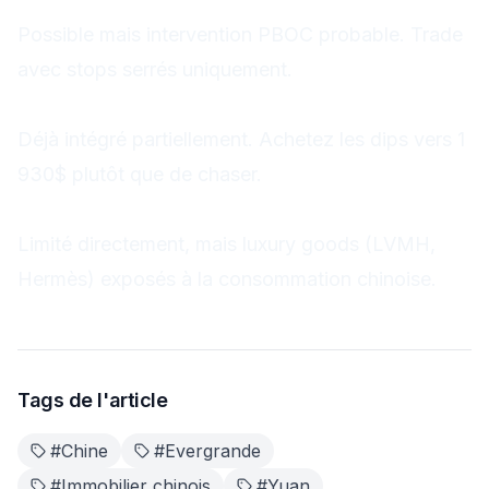
Possible mais intervention PBOC probable. Trade
avec stops serrés uniquement.
L'or va-t-il profiter de cette crise ?
Déjà intégré partiellement. Achetez les dips vers 1
930$ plutôt que de chaser.
Impact sur l'Europe ?
Limité directement, mais luxury goods (LVMH,
Hermès) exposés à la consommation chinoise.
Tags de l'article
#
Chine
#
Evergrande
#
Immobilier chinois
#
Yuan