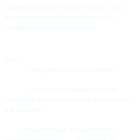
deuxième promoteur immobilier chinois. Cette
décision provoque des ondes de choc sur
l'ensemble des marchés asiatiques.
300 milliards de dollars de
dette : Un record mondial
Avec
plus de 300 milliards de dollars de
passifs
, Evergrande devient officiellement
la plus
grosse faillite de l'histoire de l'immobilier
mondial
. Pour mettre en perspective, c'est
l'équivalent du PIB du Chili ou de la Finlande qui
part en fumée.
Une chronologie de l'effondrement
2021
: Premiers signaux d'alarme avec des
paiements manqués
2022
: Suspension des