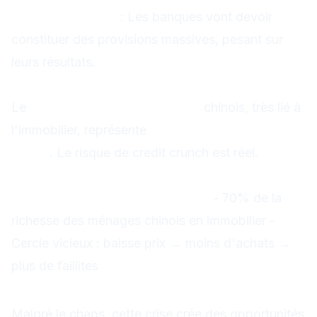
Provisionnement
: Les banques vont devoir
constituer des provisions massives, pesant sur
leurs résultats.
2. Shadow banking en danger
Le
système bancaire parallèle
chinois, très lié à
l'immobilier, représente
15 000 milliards de
yuans
. Le risque de credit crunch est réel.
3. Confiance des consommateurs
Impact psychologique énorme :
- 70% de la
richesse des ménages chinois en immobilier -
Cercle vicieux : baisse prix → moins d'achats →
plus de faillites
Opportunités de trading
Malgré le chaos, cette crise crée des opportunités