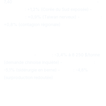
7,40
Autres devises asiatiques malmenées :
-
USD/KRW
: +1,2% (Corée du Sud exposée) -
USD/TWD
: +0,9% (Taiwan nerveux) -
USD/THB
:
+0,8% (contagion régionale)
Matières premières : L'acier et le
cuivre plongent
Impact sur les commodités liées à la
construction :
-
Cuivre
: -3,4% à 8 250 $/tonne
(demande chinoise inquiète) -
Minerai de fer
:
-5,1% (sidérurgie en berne) -
Acier
: -4,8%
(surproduction redoutée)
Réactions des autorités
chinoises
PBOC : Intervention probable sur le