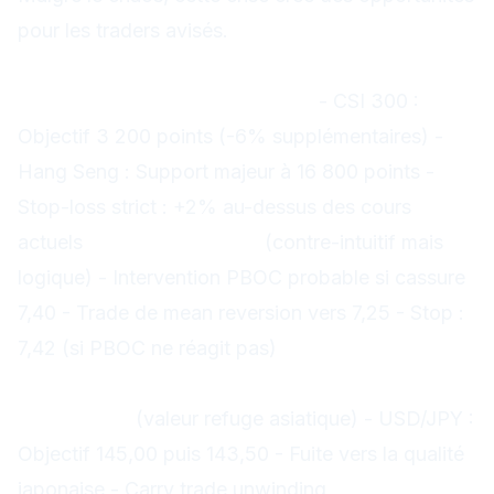
pour les traders avisés.
Stratégies baissières Asie
1. Short sur les indices chinois
- CSI 300 :
Objectif 3 200 points (-6% supplémentaires) -
Hang Seng : Support majeur à 16 800 points -
Stop-loss strict : +2% au-dessus des cours
actuels
2. Short USD/CNY
(contre-intuitif mais
logique) - Intervention PBOC probable si cassure
7,40 - Trade de mean reversion vers 7,25 - Stop :
7,42 (si PBOC ne réagit pas)
Stratégies haussières refuge
1. Long JPY
(valeur refuge asiatique) - USD/JPY :
Objectif 145,00 puis 143,50 - Fuite vers la qualité
japonaise - Carry trade unwinding
2. Long Gold