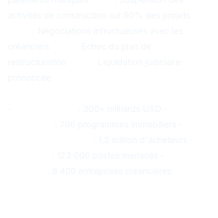
activités de construction sur 90% des projets
2023
: Négociations infructueuses avec les
créanciers
2024
: Échec du plan de
restructuration
2025
: Liquidation judiciaire
prononcée
Les chiffres vertigineux
-
Dettes totales
: 300+ milliards USD -
Projets
inachevés
: 706 programmes immobiliers -
Familles impactées
: 1,2 million d'acheteurs -
Employés
: 123 000 postes menacés -
Sous-
traitants
: 8 400 entreprises créancières
Impact immédiat sur les
marchés asiatiques