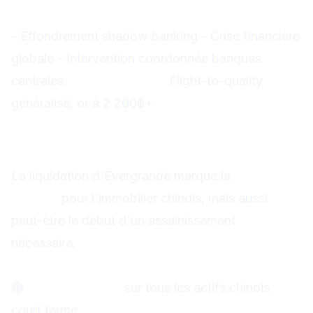
probabilité)
- Effondrement shadow banking - Crise financière
globale - Intervention coordonnée banques
centrales
Impact trading :
Flight-to-quality
généralisé, or à 2 200$+
Conclusion : Une crise
majeure mais gérée
La liquidation d'Evergrande marque la
fin d'une
époque
pour l'immobilier chinois, mais aussi
peut-être le début d'un assainissement
nécessaire.
Points clés pour les traders :
🔴
Risques élevés
sur tous les actifs chinois
court terme