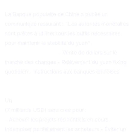
yuan
La Banque populaire de Chine a publié un
communiqué rassurant :
"Les autorités monétaires
sont prêtes à utiliser tous les outils nécessaires
pour maintenir la stabilité du yuan"
.
Mesures possibles :
- Vente de dollars sur le
marché des changes - Relèvement du yuan fixing
quotidien - Instructions aux banques chinoises
Ministère de la Construction : Plan
d'urgence
Un
fonds de garantie de 50 milliards de yuans
(7 milliards USD) sera créé pour :
- Achever les projets résidentiels en cours -
Indemniser partiellement les acheteurs - Éviter un