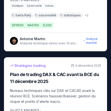
SUJETS ABORDÉS :
Stratégies
Saisonnalité
Indices
Santa Rally
saisonnalité
statistiques
+
2
SPX500
NAS100
DJI30
Antoine Martin
Analyse
marché
Analyste technique senior avec 10 ans
d'expérience sur les marchés
17
min
intermédiaire
Stratégies trading
4 décembre 2025
Plan de trading DAX & CAC avant la BCE du
11 décembre 2025
Niveaux techniques clés sur DAX et CAC40 avant la
réunion BCE. Scénarios haussier/baissier, gestion du
risque et points d'alerte macro.
SUJETS ABORDÉS :