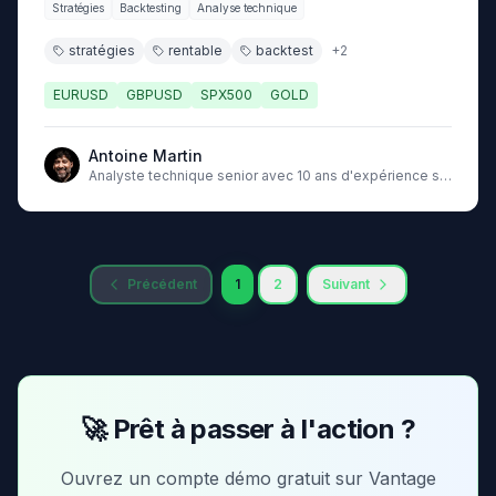
Stratégies
Backtesting
Analyse technique
stratégies
rentable
backtest
+
2
EURUSD
GBPUSD
SPX500
GOLD
Antoine Martin
Analyste technique senior avec 10 ans d'expérience sur
les marchés
Précédent
1
2
Suivant
🚀 Prêt à passer à l'action ?
Ouvrez un compte démo gratuit sur Vantage