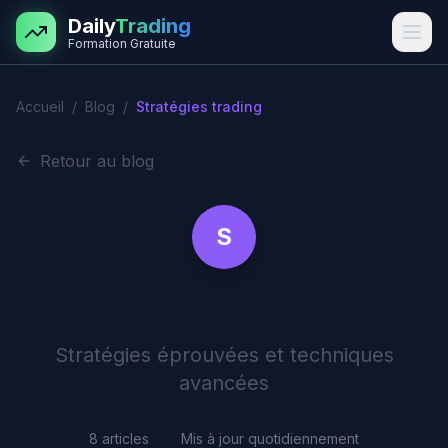
Aller au contenu principal
Daily
Trading
Formation Gratuite
Accueil
/
Blog
/
Stratégies trading
Retour au blog
S
Stratégies trading
Stratégies éprouvées et techniques
avancées
8
articles
Mis à jour quotidiennement