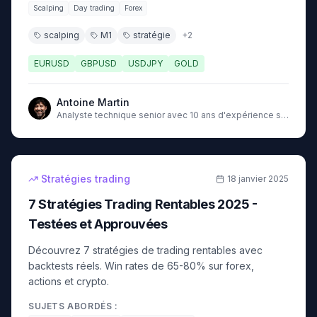
Scalping
Day trading
Forex
scalping
M1
stratégie
+
2
EURUSD
GBPUSD
USDJPY
GOLD
Antoine Martin
Analyste technique senior avec 10 ans d'expérience sur
les marchés
18
min
intermédiaire
Stratégies trading
18 janvier 2025
7 Stratégies Trading Rentables 2025 -
Testées et Approuvées
Découvrez 7 stratégies de trading rentables avec
backtests réels. Win rates de 65-80% sur forex,
actions et crypto.
SUJETS ABORDÉS :