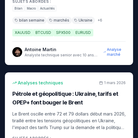
SUJETS ABORDÉS :
Bilan
Macro
Actualités
bilan semaine
marchés
Ukraine
+
6
XAUUSD
BTCUSD
SPX500
EURUSD
Antoine Martin
Analyse
marché
Analyste technique senior avec 10 ans
d'expérience sur les marchés
12
min
intermédiaire
Analyses techniques
1 mars 2026
Pétrole et géopolitique : Ukraine, tarifs et
OPEP+ font bouger le Brent
Le Brent oscille entre 72 et 79 dollars début mars 2026,
tiraillé entre les tensions géopolitiques en Ukraine,
l'impact des tarifs Trump sur la demande et la politique
de production de l'OPEP+. Analyse et stratégie.