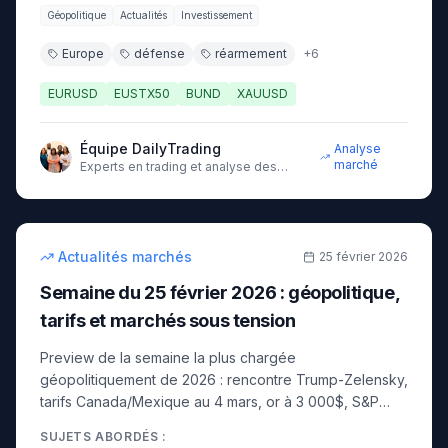
Géopolitique
Actualités
Investissement
Europe
défense
réarmement
+
6
EURUSD
EUSTX50
BUND
XAUUSD
Équipe DailyTrading
Analyse
marché
Experts en trading et analyse des
marchés financiers
9
min
intermédiaire
Actualités marchés
25 février 2026
Semaine du 25 février 2026 : géopolitique,
tarifs et marchés sous tension
Preview de la semaine la plus chargée
géopolitiquement de 2026 : rencontre Trump-Zelensky,
tarifs Canada/Mexique au 4 mars, or à 3 000$, S&P
500 en correction. Niveaux clés sur EUR/USD, or,
SUJETS ABORDÉS :
pétrole et indices.