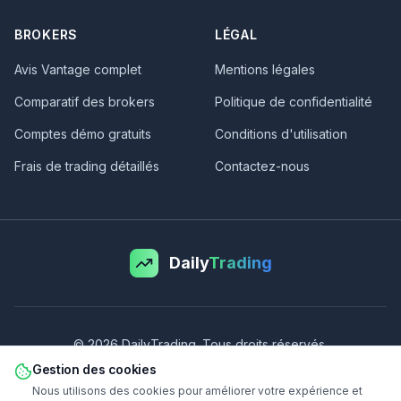
BROKERS
LÉGAL
Avis Vantage complet
Mentions légales
Comparatif des brokers
Politique de confidentialité
Comptes démo gratuits
Conditions d'utilisation
Frais de trading détaillés
Contactez-nous
Daily
Trading
©
2026
DailyTrading. Tous droits réservés.
Avertissement sur les risques :
Le trading de CFD implique un risque
Gestion des cookies
de perte significatif, il ne convient donc pas à tous les investisseurs.
Nous utilisons des cookies pour améliorer votre expérience et
51% des comptes CFD de détail perdent de l'argent. Vous devriez