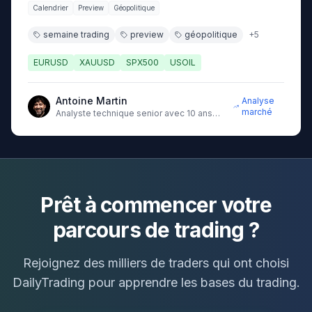
Calendrier
Preview
Géopolitique
semaine trading
preview
géopolitique
+
5
EURUSD
XAUUSD
SPX500
USOIL
Antoine Martin
Analyse
marché
Analyste technique senior avec 10 ans
d'expérience sur les marchés
Prêt à commencer votre
parcours de trading ?
Rejoignez des milliers de traders qui ont choisi
DailyTrading pour apprendre les bases du trading.