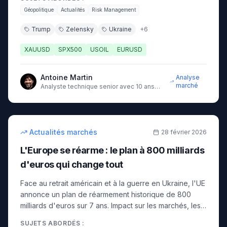
énergie, défense européenne.
Géopolitique
Actualités
Risk Management
Trump
Zelensky
Ukraine
+
6
XAUUSD
SPX500
USOIL
EURUSD
Antoine Martin
Analyse
marché
Analyste technique senior avec 10 ans
d'expérience sur les marchés
15
min
intermédiaire
Actualités marchés
28 février 2026
L'Europe se réarme : le plan à 800 milliards
d'euros qui change tout
Face au retrait américain et à la guerre en Ukraine, l'UE
annonce un plan de réarmement historique de 800
milliards d'euros sur 7 ans. Impact sur les marchés, les
valeurs de défense et les obligations européennes.
SUJETS ABORDÉS :