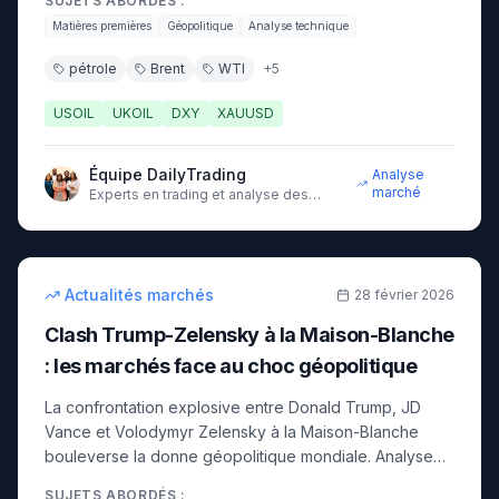
SUJETS ABORDÉS :
Matières premières
Géopolitique
Analyse technique
pétrole
Brent
WTI
+
5
USOIL
UKOIL
DXY
XAUUSD
Équipe DailyTrading
Analyse
marché
Experts en trading et analyse des
marchés financiers
13
min
intermédiaire
Actualités marchés
28 février 2026
Clash Trump-Zelensky à la Maison-Blanche
: les marchés face au choc géopolitique
La confrontation explosive entre Donald Trump, JD
Vance et Volodymyr Zelensky à la Maison-Blanche
bouleverse la donne géopolitique mondiale. Analyse
de l'impact sur les marchés financiers : or, indices,
SUJETS ABORDÉS :