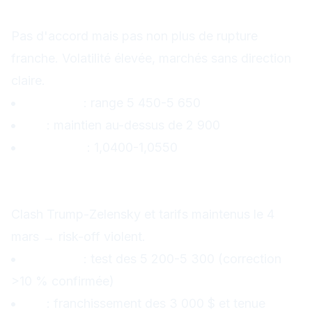
de probabilité)
Pas d'accord mais pas non plus de rupture
franche. Volatilité élevée, marchés sans direction
claire.
S&P 500
: range 5 450-5 650
Or
: maintien au-dessus de 2 900
EUR/USD
: 1,0400-1,0550
Scénario 3 — Rupture diplomatique +
tarifs confirmés (30 % de probabilité)
Clash Trump-Zelensky et tarifs maintenus le 4
mars → risk-off violent.
S&P 500
: test des 5 200-5 300 (correction
>10 % confirmée)
Or
: franchissement des 3 000 $ et tenue