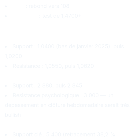
DXY
: rebond vers 108
USD/CAD
: test de 1,4700+
Niveaux techniques clés
EUR/USD
Support : 1,0400 (bas de janvier 2025), puis
1,0200
Résistance : 1,0550, puis 1,0620
Or (XAUUSD)
Support : 2 880, puis 2 845
Résistance psychologique : 3 000 — un
dépassement en clôture hebdomadaire serait très
bullish
S&P 500 (SPX500)
Support clé : 5 400 (retracement 38,2 %