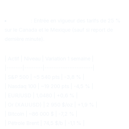
Week-end / début de semaine
suivante
4 mars
: Entrée en vigueur des tarifs de 25 %
sur le Canada et le Mexique (sauf si report de
dernière minute).
Marchés : points de départ
| Actif | Niveau | Variation 1 semaine |
|-------|--------|---------------------|
| S&P 500 | ~5 540 pts | -3,8 % |
| Nasdaq 100 | ~19 200 pts | -4,5 % |
| EUR/USD | 1,0480 | +0,6 % |
| Or (XAUUSD) | 2 950 $/oz | +1,9 % |
| Bitcoin | ~86 000 $ | -7,2 % |
| Pétrole Brent | 74,5 $/b | -1,1 % |