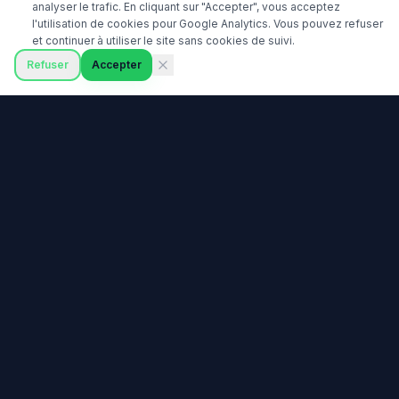
analyser le trafic. En cliquant sur "Accepter", vous acceptez
l'utilisation de cookies pour Google Analytics. Vous pouvez refuser
et continuer à utiliser le site sans cookies de suivi.
Refuser
Accepter
Prêt à commencer votre
parcours de trading ?
Rejoignez des milliers de traders qui ont choisi
DailyTrading pour apprendre les bases du trading.
Ouvrir un compte Vantage