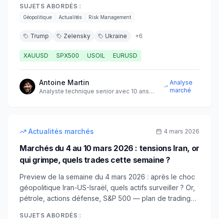
SUJETS ABORDÉS :
énergie, défense européenne.
Géopolitique
Actualités
Risk Management
Trump
Zelensky
Ukraine
+
6
XAUUSD
SPX500
USOIL
EURUSD
Antoine Martin
Analyse
marché
Analyste technique senior avec 10 ans
d'expérience sur les marchés
10
min
intermédiaire
Actualités marchés
4 mars 2026
Marchés du 4 au 10 mars 2026 : tensions Iran, or
qui grimpe, quels trades cette semaine ?
Preview de la semaine du 4 mars 2026 : après le choc
géopolitique Iran-US-Israël, quels actifs surveiller ? Or,
pétrole, actions défense, S&P 500 — plan de trading
complet avec niveaux techniques.
SUJETS ABORDÉS :