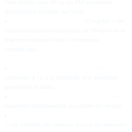
Tout résultat sous 50 sur les PMI européens
amplifierait la pression sur l'EUR.
Discours de Jerome Powell
(Congrès) — les
marchés scruteront ses propos sur l'inflation et la
trajectoire des taux face à l'incertitude
commerciale.
Jeudi 26 février
PIB US Q4 2025 (2e estimation)
—
consensus à +2,3 % annualisé. Une déception
pèserait sur le dollar.
Demandes d'allocations chômage US
—
baromètre hebdomadaire du marché de l'emploi.
Réunion budgétaire d'urgence à Bruxelles
— les ministres des finances de l'UE se réunissent