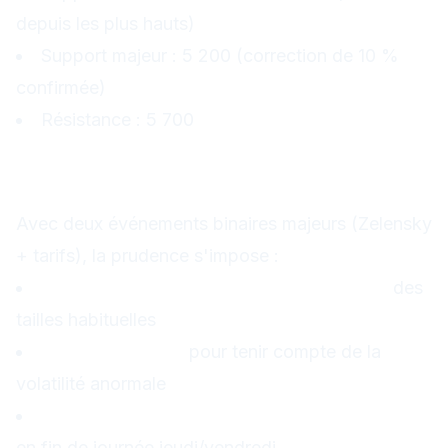
depuis les plus hauts)
Support majeur : 5 200 (correction de 10 %
confirmée)
Résistance : 5 700
Gestion du risque cette
semaine
Avec deux événements binaires majeurs (Zelensky
+ tarifs), la prudence s'impose :
Réduire l'exposition globale à 50-60 %
des
tailles habituelles
Élargir les stops
pour tenir compte de la
volatilité anormale
Éviter les positions directionnelles nettes
en fin de journée jeudi/vendredi