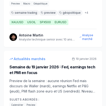
Preview
Macro
Géopolitique
semaine trading
preview
géopolitique
+
4
XAUUSD
USOIL
SPX500
EURUSD
Antoine Martin
Analyse
marché
Analyste technique senior avec 10 ans
d'expérience sur les marchés
10
min
intermédiaire
Actualités marchés
19 janvier 2026
Semaine du 19 janvier 2026 : Fed, earnings tech
et PMI en focus
Preview de la semaine : aucune réunion Fed mais
discours de Waller (mardi), earnings Netflix et P&G
(jeudi), PMI flash zone euro et US (vendredi). Niveaux
à surveiller sur S&P 500, EUR/USD et or.
SUJETS ABORDÉS :
Calendrier
Preview