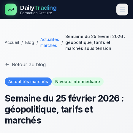
Aller au contenu principal
Daily
Trading
Formation Gratuite
Semaine du 25 février 2026 :
Actualités
Accueil
/
Blog
/
/
géopolitique, tarifs et
marchés
marchés sous tension
Retour au blog
Actualités marchés
Niveau:
intermédiaire
Semaine du 25 février 2026 :
géopolitique, tarifs et
marchés