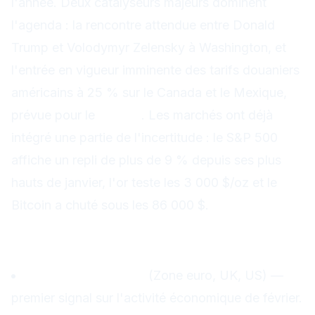
l'année. Deux catalyseurs majeurs dominent
l'agenda : la rencontre attendue entre Donald
Trump et Volodymyr Zelensky à Washington, et
l'entrée en vigueur imminente des tarifs douaniers
américains à 25 % sur le Canada et le Mexique,
prévue pour le
4 mars
. Les marchés ont déjà
intégré une partie de l'incertitude : le S&P 500
affiche un repli de plus de 9 % depuis ses plus
hauts de janvier, l'or teste les 3 000 $/oz et le
Bitcoin a chuté sous les 86 000 $.
Agenda de la semaine
Mercredi 25 février
Données PMI flash
(Zone euro, UK, US) —
premier signal sur l'activité économique de février.