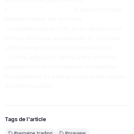
Surveiller les spreads
: ils peuvent s'élargir
fortement autour des annonces
La volatilité implicite (VIX) sur les options court
terme a déjà bondi au-dessus de 22. Ce niveau
justifie une gestion de risque conservatrice.
---
Cette analyse est fournie à titre informatif
uniquement et ne constitue pas un conseil en
investissement. Le trading comporte des risques
de perte en capital.
Tags de l'article
#
semaine trading
#
preview