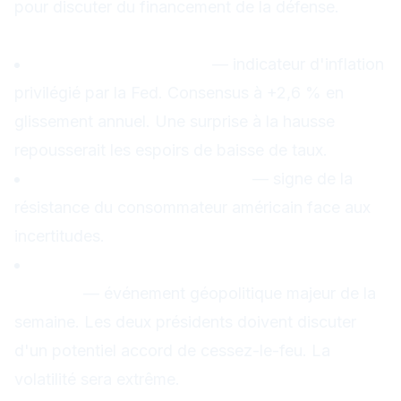
pour discuter du financement de la défense.
Vendredi 27 février
Core PCE US (janvier)
— indicateur d'inflation
privilégié par la Fed. Consensus à +2,6 % en
glissement annuel. Une surprise à la hausse
repousserait les espoirs de baisse de taux.
Dépenses personnelles US
— signe de la
résistance du consommateur américain face aux
incertitudes.
Rencontre Trump-Zelensky à la Maison-
Blanche
— événement géopolitique majeur de la
semaine. Les deux présidents doivent discuter
d'un potentiel accord de cessez-le-feu. La
volatilité sera extrême.