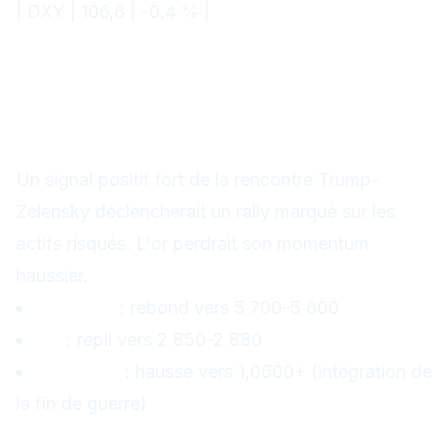
| DXY | 106,8 | -0,4 % |
Scénarios et niveaux à
surveiller
Scénario 1 — Accord de principe sur
l'Ukraine (15 % de probabilité)
Un signal positif fort de la rencontre Trump-
Zelensky déclencherait un rally marqué sur les
actifs risqués. L'or perdrait son momentum
haussier.
S&P 500
: rebond vers 5 700-5 800
Or
: repli vers 2 850-2 880
EUR/USD
: hausse vers 1,0600+ (intégration de
la fin de guerre)
Scénario 2 — Statu quo tendu (55 %