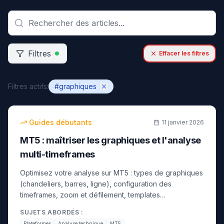
Filtres
Effacer les filtres
Filtres actifs:
#
graphiques
13
min
débutant
Guides débutants
11 janvier 2026
MT5 : maîtriser les graphiques et l'analyse
multi-timeframes
Optimisez votre analyse sur MT5 : types de graphiques
(chandeliers, barres, ligne), configuration des
timeframes, zoom et défilement, templates
personnalisés et synchronisation multi-écrans.
SUJETS ABORDÉS :
Plateformes
Analyse technique
MT5