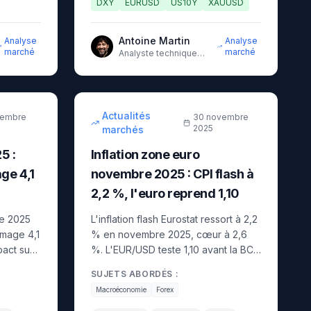
DXY
EURUSD
US10Y
XAUUSD
Antoine Martin
Analyse
Analyse
marché
marché
Analyste technique
senior avec 10 ans
15
min
d'expérience sur les
16
min
marchés
intermédiaire
Actualités
cembre
30 novembre
2025
marchés
5 :
Inflation zone euro
ge 4,1
novembre 2025 : CPI flash à
2,2 %, l'euro reprend 1,10
e 2025
L'inflation flash Eurostat ressort à 2,2
ômage 4,1
% en novembre 2025, cœur à 2,6
act sur
%. L'EUR/USD teste 1,10 avant la BCE
avant la
du 11 décembre. Niveaux techniques
SUJETS ABORDÉS :
et plans de trade.
Macroéconomie
Forex