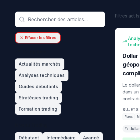
Filtres actifs
intermédi
Effacer les filtres
Anal
tech
Catégories
Dollar 
Actualités marchés
géopoli
compli
Analyses techniques
Le dolla
Guides débutants
dans un
Stratégies trading
contradi
face aux
Formation trading
SUJETS 
fragilisé
Forex
M
commerci
Niveau Trading
baisse d
dollar
complèt
Débutant
Intermédiaire
Avancé