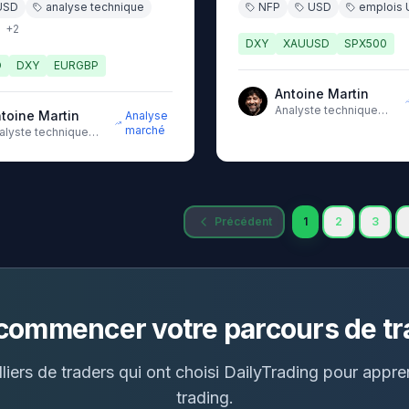
USD
analyse technique
NFP
USD
emplois 
+
2
DXY
XAUUSD
SPX500
D
DXY
EURGBP
Antoine Martin
Analyste technique
toine Martin
Analyse
senior avec 10 ans
marché
alyste technique
d'expérience sur les
nior avec 10 ans
marchés
expérience sur les
rchés
Précédent
1
2
3
 commencer votre parcours de tr
liers de traders qui ont choisi DailyTrading pour appr
trading.