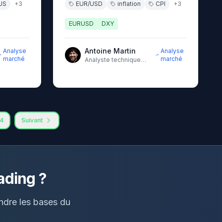
US
+
3
EUR/USD
inflation
CPI
+
3
EURUSD
DXY
Antoine Martin
Analyse
Analyse
marché
marché
Analyste technique
senior avec 10 ans
d'expérience sur les
marchés
4
Suivant
ading ?
endre les bases du