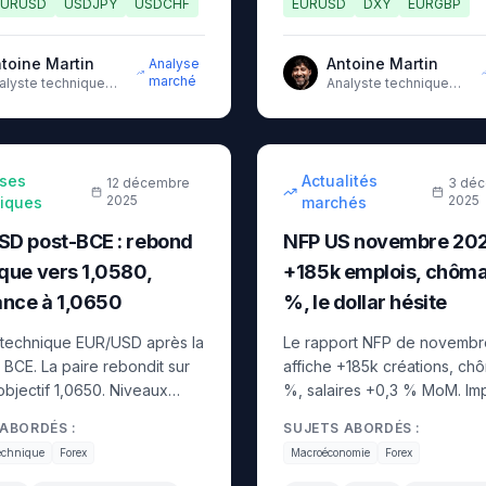
EURUSD
USDJPY
USDCHF
EURUSD
DXY
EURGBP
toine Martin
Antoine Martin
Analyse
marché
alyste technique
Analyste technique
nior avec 10 ans
senior avec 10 ans
expérience sur les
9
min
d'expérience sur les
rchés
marchés
aire
intermédiaire
ses
Actualités
12 décembre
3 dé
2025
2025
iques
marchés
SD post-BCE : rebond
NFP US novembre 202
que vers 1,0580,
+185k emplois, chôma
ance à 1,0650
%, le dollar hésite
 technique EUR/USD après la
Le rapport NFP de novembr
 BCE. La paire rebondit sur
affiche +185k créations, ch
objectif 1,0650. Niveaux
%, salaires +0,3 % MoM. Imp
i, volumes et scénarios
le dollar, l'or et les indices 
ABORDÉS :
SUJETS ABORDÉS :
 Fed.
Fed de décembre.
echnique
Forex
Macroéconomie
Forex