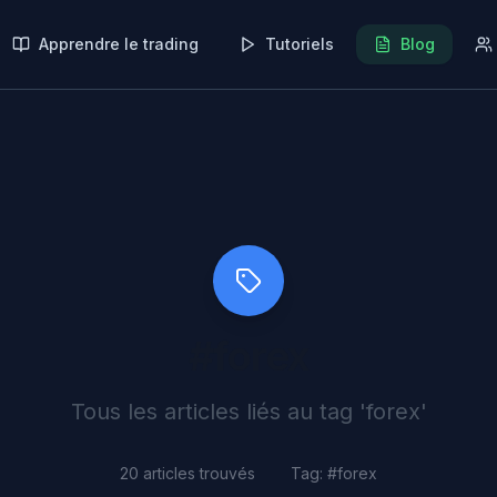
Apprendre le trading
Tutoriels
Blog
#
forex
Tous les articles liés au tag '
forex
'
20
articles trouvés
Tag: #
forex