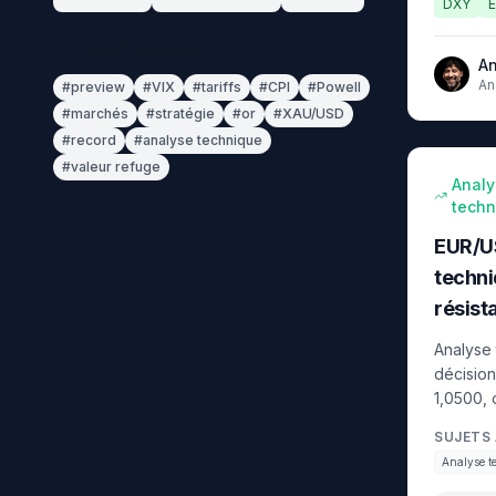
DXY
Tags Populaires
An
An
#
preview
#
VIX
#
tariffs
#
CPI
#
Powell
se
#
marchés
#
stratégie
#
or
#
XAU/USD
d'
ma
#
record
#
analyse technique
#
valeur refuge
intermédi
Analy
techn
EUR/U
techni
résist
Analyse
décision
1,0500, 
Fibonacc
SUJETS 
avant la
Analyse t