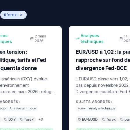
:
#
forex
13
min
aire
intermédiaire
yses
Analyses
2 mars
14 
2026
20
niques
techniques
en tension :
EUR/USD à 1,02 : la par
tique, tarifs et Fed
rapproche sur fond d
quent la donne
divergence Fed-BCE
r américain (DXY) évolue
L'EUR/USD glisse vers 1,02, 
 environnement
bas depuis novembre 2022.
ctoire en mars 2026 : refuge
Divergence monétaire Fed-
 risques géopolitiques, mais
croissance atone en zone e
ABORDÉS :
SUJETS ABORDÉS :
 par l'incertitude
dollar roi. Support critique à
acro
Analyse technique
Forex
Analyse technique
ale et les révisions à la
objectif potentiel vers 0,98-
e la croissance US. Analyse
DXY
forex
+
6
EUR/USD
forex
par
e.