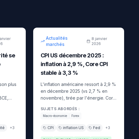
10
min
9
min
intermédiaire
Actualités
janvier
8 janvier
26
2026
marchés
ité se
CPI US décembre 2025 :
e
inflation à 2,9 %, Core CPI
stable à 3,3 %
son plus
L'inflation américaine ressort à 2,9 %
en décembre 2025 (vs 2,7 % en
BCE,
novembre), tirée par l'énergie. Core
uro et
CPI stable à 3,3 %. Le dollar gagne
SUJETS ABORDÉS :
 1,0150,
0,4 %, la Fed maintient sa posture
Macro-économie
Forex
1,00.
prudente pour janvier.
ité
+
3
CPI
inflation US
Fed
+
3