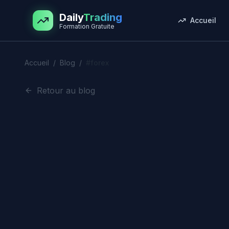
Aller au contenu principal
Daily
Trading
Accueil
Formation Gratuite
Accueil
/
Blog
/
#
forex
Retour au blog