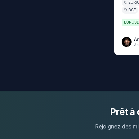
EUR/
BCE
EURUS
An
An
se
d'
ma
Prêt à
Rejoignez des mil