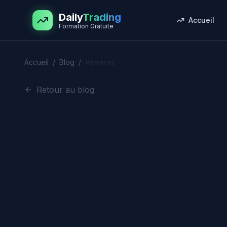
Aller au contenu principal
Daily
Trading
Accueil
Formation Gratuite
Accueil
/
Blog
/
#
erreurs
Retour au blog