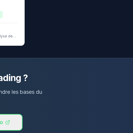
0
alyse des
ading ?
endre les bases du
o