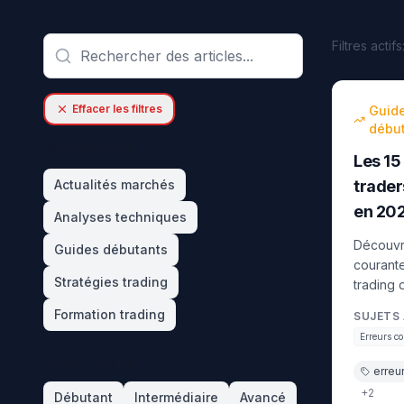
Filtres actifs
débutant
Effacer les filtres
Guid
débu
Catégories
Les 15
Actualités marchés
trader
en 20
Analyses techniques
Découvre
Guides débutants
courante
Stratégies trading
trading 
absence
Formation trading
SUJETS 
trading,
Erreurs c
Comment
Niveau Trading
solution
erreu
+
2
Débutant
Intermédiaire
Avancé