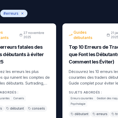
:
#
erreurs
18
min
débutant
es
Guides
27 novembre
21 ja
2025
202
tants
débutants
 erreurs fatales des
Top 10 Erreurs de Tra
s débutants à éviter
que Font les Débutants
25
Comment les Éviter)
z les erreurs les plus
Découvrez les 10 erreurs le
s qui ruinent les comptes de
courantes des traders début
des débutants. Surtrading,
Guide complet pour éviter l
 de stop-loss, revenge
pièges et réussir vos premi
ABORDÉS :
SUJETS ABORDÉS :
 mauvaise gestion du capital.
en trading.
ourantes
Conseils
Erreurs courantes
Gestion des risq
 les éviter avec des
Psychologie
s concrètes.
rs
débutant
conseils
débutant
erreurs
t