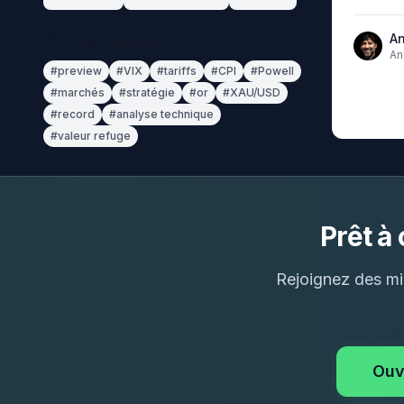
An
Tags Populaires
An
an
#
preview
#
VIX
#
tariffs
#
CPI
#
Powell
#
marchés
#
stratégie
#
or
#
XAU/USD
#
record
#
analyse technique
#
valeur refuge
Prêt à
Rejoignez des mil
Ouv