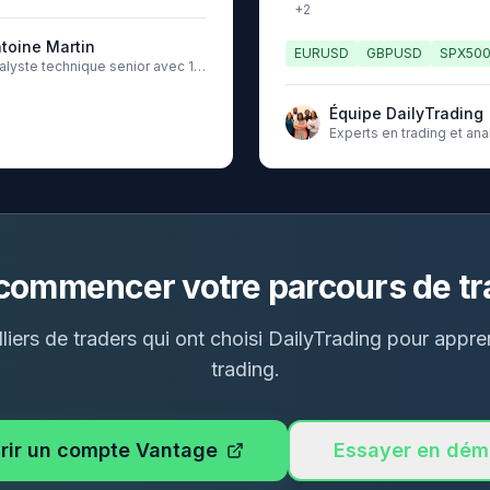
+
2
toine Martin
EURUSD
GBPUSD
SPX50
alyste technique senior avec 10
s d'expérience sur les marchés
Équipe DailyTrading
Experts en trading et an
marchés financiers
 commencer votre parcours de tr
liers de traders qui ont choisi DailyTrading pour appr
trading.
rir un compte Vantage
Essayer en dém