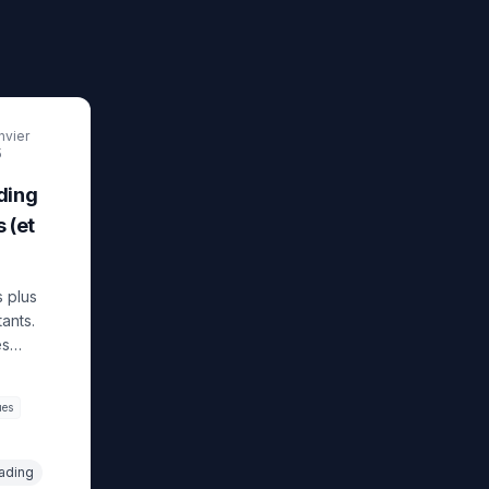
12
min
nvier
5
ding
 (et
s plus
ants.
es
ers pas
ues
rading