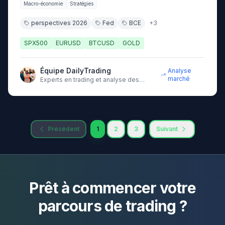
Macro-économie
Stratégies
perspectives 2026
Fed
BCE
+
3
SPX500
EURUSD
BTCUSD
GOLD
Équipe DailyTrading
Analyse
marché
Experts en trading et analyse des
marchés financiers
Précédent
1
2
3
Suivant
Prêt à commencer votre
parcours de trading ?