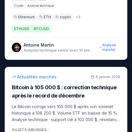
Crypto
Analyse technique
Ethereum
ETH
crypto
+
3
ETHUSD
BTCUSD
Antoine Martin
Analyse
marché
Analyste technique senior avec 10 ans
d'expérience sur les marchés
8
min
intermédiaire
Actualités marchés
6 janvier 2026
Bitcoin à 105 000 $ : correction technique
après le record de décembre
Le Bitcoin corrige vers 105 000 $ après son sommet
historique à 108 200 $. Volume ETF en baisse de 15 %.
Analyse technique : support clé à 102 000 $, résistance
à 108 500 $. Perspectives court terme.
SUJETS ABORDÉS :