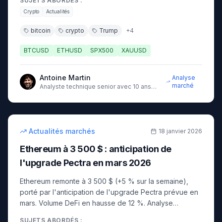
SUJETS ABORDÉS :
Crypto
Actualités
bitcoin
crypto
Trump
+
4
BTCUSD
ETHUSD
SPX500
XAUUSD
Antoine Martin
Analyse
marché
Analyste technique senior avec 10 ans
d'expérience sur les marchés
9
min
intermédiaire
Actualités marchés
18 janvier 2026
Ethereum à 3 500 $ : anticipation de
l'upgrade Pectra en mars 2026
Ethereum remonte à 3 500 $ (+5 % sur la semaine),
porté par l'anticipation de l'upgrade Pectra prévue en
mars. Volume DeFi en hausse de 12 %. Analyse
technique : résistance à 3 800 $, support à 3 200 $.
SUJETS ABORDÉS :