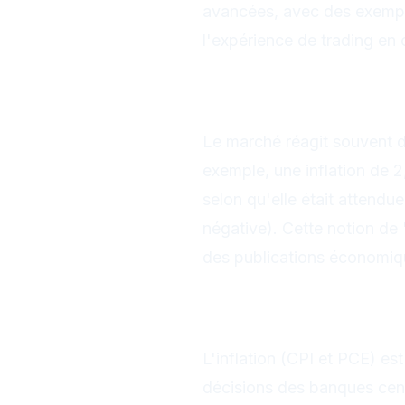
avancées, avec des exemple
l'expérience de trading en c
Pourquoi les
de la volatilit
Le marché réagit souvent d
exemple, une inflation de 
selon qu'elle était attendu
négative). Cette notion de 
des publications économiq
Les principa
à suivre
L'inflation (CPI et PCE) est
décisions des banques centr