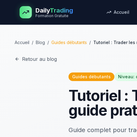
Aller au contenu principal
Daily
Trading
Accueil
Formation Gratuite
Accueil
/
Blog
/
Guides débutants
/
Tutoriel : Trader l
Retour au blog
Guides débutants
Niveau:
Tutoriel 
guide pra
Guide complet pour tra