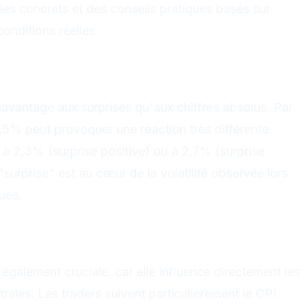
s concrets et des conseils pratiques basés sur
onditions réelles.
 news économiques créent
é
avantage aux surprises qu'aux chiffres absolus. Par
2,5% peut provoquer une réaction très différente
e à 2,3% (surprise positive) ou à 2,7% (surprise
"surprise" est au cœur de la volatilité observée lors
ues.
les annonces économiques
 également cruciale, car elle influence directement les
ales. Les traders suivent particulièrement le CPI