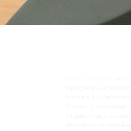
Tutoriel : Trad
pratique 2025
Les annonces économiques 
trading les plus volatiles e
financiers. Pour les trader
événements est essentiel pou
Ce guide complet vous expl
efficacement les news éco