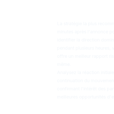
Trading après l'
recommandée
La stratégie la plus reco
minutes après l'annonce pour 
identifier la direction do
pendant plusieurs heures, v
offre un meilleur rapport 
même.
Analysez la réaction initiale
continuation du mouvement
confirmant l'intérêt des par
meilleures opportunités d'e
Gestion du ri