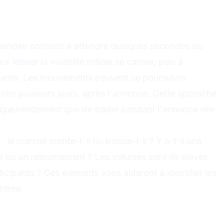
annonce : la stratégie
mmandée consiste à attendre quelques secondes ou
laisser la volatilité initiale se calmer, puis à
minante. Les mouvements peuvent se poursuivre
oire plusieurs jours, après l'annonce. Cette approche
risque/rendement que de trader pendant l'annonce elle-
 : le marché monte-t-il ou baisse-t-il ? Y a-t-il une
 ou un retournement ? Les volumes sont-ils élevés,
ticipants ? Ces éléments vous aideront à identifier les
ntrée.
sque : essentielle pour