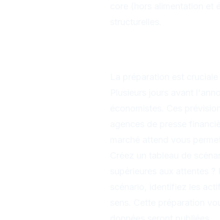
core (hors alimentation et é
structurelles.
Préparation a
des anticipat
La préparation est crucial
Plusieurs jours avant l'an
économistes. Ces prévision
agences de presse financièr
marché attend vous permet 
Créez un tableau de scénari
supérieures aux attentes ? 
scénario, identifiez les ac
sens. Cette préparation vo
données seront publiées.