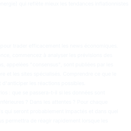
nergie) qui reflète mieux les tendances inflationnistes
vant l'annonce : l'analyse
ions
e pour trader efficacement les news économiques.
nonce, commencez à analyser les prévisions des
s, appelées "consensus", sont publiées par les
e et les sites spécialisés. Comprendre ce que le
d'anticiper les réactions possibles.
os : que se passera-t-il si les données sont
Inférieures ? Dans les attentes ? Pour chaque
tifs qui seront probablement impactés et dans quel
us permettra de réagir rapidement lorsque les