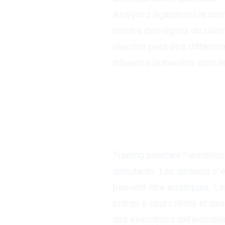
Analysez également le con
montre des signes de ralent
réaction peut être différen
influence la manière dont l
Stratégies de
après l'anno
Trading avant l
Trading pendant
Trading pendant l'annonce 
débutants. Les spreads s'él
peuvent être erratiques. Le
ordres à cours limité et de
des exécutions défavorabl