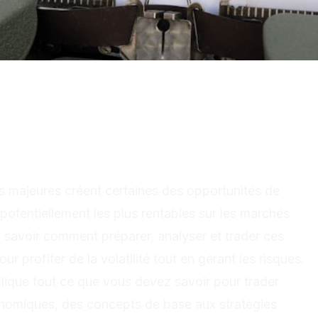
er les news économiques, guide
majeures créent certaines des opportunités de
t potentiellement les plus rentables sur les marchés
s, savoir comment préparer, analyser et trader ces
r profiter de la volatilité tout en gérant les risques.
ique tout ce que vous devez savoir pour trader
nomiques, des concepts de base aux stratégies