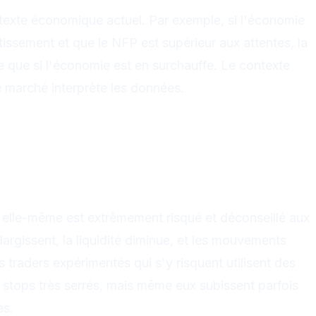
texte économique actuel. Par exemple, si l'économie
issement et que le NFP est supérieur aux attentes, la
te que si l'économie est en surchauffe. Le contexte
e marché interprète les données.
 trading : avant, pendant et
nce
'annonce
 l'annonce
elle-même est extrêmement risqué et déconseillé aux
argissent, la liquidité diminue, et les mouvements
s traders expérimentés qui s'y risquent utilisent des
s stops très serrés, mais même eux subissent parfois
es.