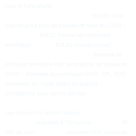
pour le faire chuter.
Niveaux techniques
: -
Support
: 102,90 (si le
marché price plus de baisses de taux en 2026) -
Résistance
: 104,50 (niveau de résistance
technique) -
Pivot
: 103,80 (niveau actuel)
Facteurs influençant le dollar
: - Attentes de
politique monétaire Fed (probabilité de baisse en
2026) - Données économiques (NFP, CPI, PCE) -
Sentiment de risque (flight to quality) -
Corrélations avec autres devises
Indices US : stabilité relative
Les indices US restent stables :
-
S&P 500
: maintient 5 150 points -
Nasdaq
: 18
000 en vue -
Volatilité
: modérée (VIX autour de