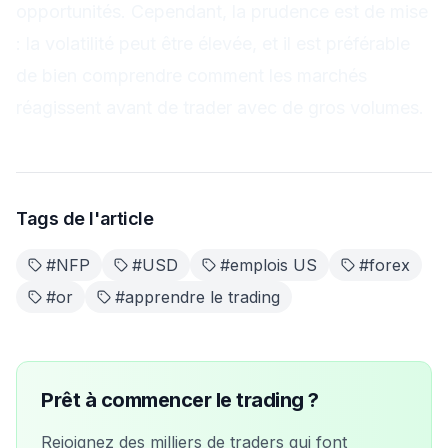
opportunités. Cependant, la prudence est de mise
: la volatilité peut être élevée, et il est préférable
de bien comprendre comment les marchés
réagissent avant de trader avec de gros volumes.
Tags de l'article
#
NFP
#
USD
#
emplois US
#
forex
#
or
#
apprendre le trading
Prêt à commencer le trading ?
Rejoignez des milliers de traders qui font