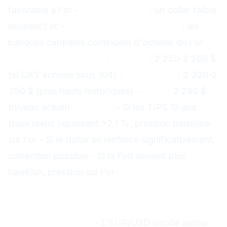
favorable à l'or -
Dollar hésitant
: un dollar faible
soutient l'or -
Demande institutionnelle
: les
banques centrales continuent d'acheter de l'or
Niveaux techniques
: -
Support
: 2 250-2 260 $
(si DXY échoue sous 104) -
Résistance
: 2 320-2
350 $ (plus hauts historiques) -
Pivot
: 2 290 $
(niveau actuel)
Risques
: - Si les TIPS 10 ans
(taux réels) repassent >2,1 %, pression baissière
sur l'or - Si le dollar se renforce significativement,
correction possible - Si la Fed devient plus
hawkish, pression sur l'or
Stratégies de trading
EUR/USD : zone pivot 1,0940-1,1000
Situation actuelle
: - L'EUR/USD oscille autour