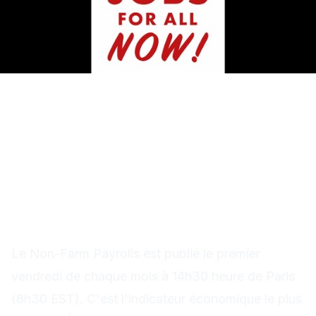
NFP US novembre 2025 :
+185k emplois, chômage 4,1
%, le dollar hésite
Comprendre le rapport NFP
Le Non-Farm Payrolls est publié le premier
vendredi de chaque mois à 14h30 heure de Paris
(8h30 EST). C'est l'indicateur économique le plus