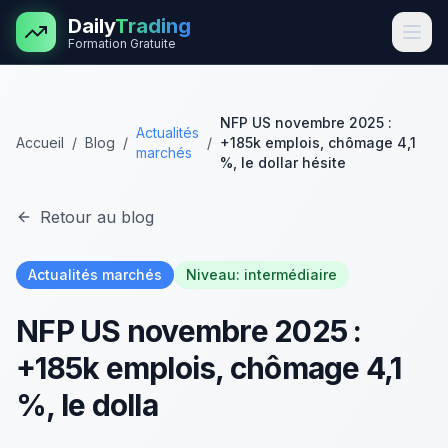
Aller au contenu principal
Daily
Trading
Formation Gratuite
NFP US novembre 2025 :
Actualités
Accueil
/
Blog
/
/
+185k emplois, chômage 4,1
marchés
%, le dollar hésite
Retour au blog
Actualités marchés
Niveau:
intermédiaire
NFP US novembre 2025 :
+185k emplois, chômage 4,1
%, le dolla