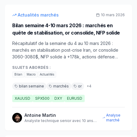
intermédiaire
Actualités marchés
10 mars 2026
Bilan semaine 4-10 mars 2026 : marchés en
quête de stabilisation, or consolide, NFP solide
Récapitulatif de la semaine du 4 au 10 mars 2026 :
marchés en stabilisation post-crise Iran, or consolide
3060-3080$, NFP solide à +178k, actions défense
toujours en hausse. Perspectives.
SUJETS ABORDÉS :
Bilan
Macro
Actualités
bilan semaine
marchés
or
+
4
XAUUSD
SPX500
DXY
EURUSD
Antoine Martin
Analyse
marché
Analyste technique senior avec 10 ans
d'expérience sur les marchés
10
min