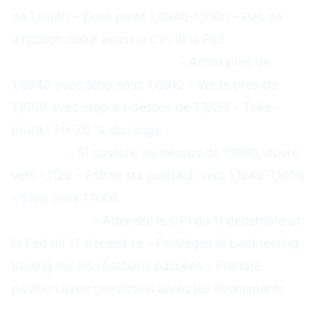
de 1,0980 - Zone pivot 1,0940-1,1000 - Pas de
direction claire avant le CPI et la Fed
Stratégies
:
Scénario 1 : Trading range
- Achat près de
1,0940 avec stop sous 1,0910 - Vente près de
1,1000 avec stop au-dessus de 1,1030 - Take-
profit : 50-70 % du range
Scénario 2 : Breakout
haussier
- Si cassure au-dessus de 1,1060, ouvre
vers 1,1120 - Entrée sur pullback vers 1,1040-1,1050
- Stop sous 1,1000
Scénario 3 : Attendre les
événements
- Attendre le CPI du 11 décembre et
la Fed du 17 décembre - Privilégier le backtesting
trading sur les réactions passées - Prendre
position avec conviction après les événements
XAU/USD : achats sur replis