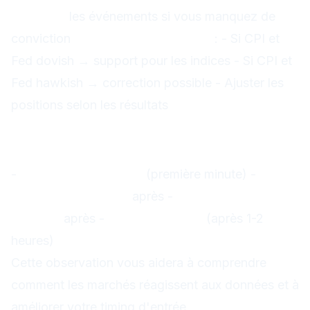
Attendre
les événements si vous manquez de
conviction
Après les événements
: - Si CPI et
Fed dovish → support pour les indices - Si CPI et
Fed hawkish → correction possible - Ajuster les
positions selon les résultats
Pour votre journal de trading
Noter la réaction post-publication
-
Réaction immédiate
(première minute) -
Réaction 5 minutes
après -
Réaction 30
minutes
après -
Direction finale
(après 1-2
heures)
Cette observation vous aidera à comprendre
comment les marchés réagissent aux données et à
améliorer votre timing d'entrée.