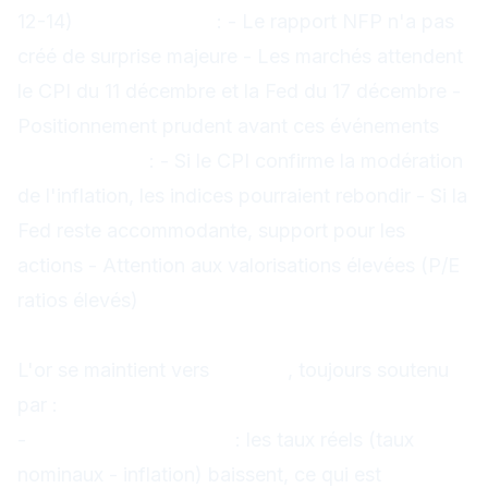
12-14)
Interprétation
: - Le rapport NFP n'a pas
créé de surprise majeure - Les marchés attendent
le CPI du 11 décembre et la Fed du 17 décembre -
Positionnement prudent avant ces événements
Perspectives
: - Si le CPI confirme la modération
de l'inflation, les indices pourraient rebondir - Si la
Fed reste accommodante, support pour les
actions - Attention aux valorisations élevées (P/E
ratios élevés)
Or (XAU/USD) : maintien vers 2 290 $
L'or se maintient vers
2 290 $
, toujours soutenu
par :
-
Taux réels en baisse
: les taux réels (taux
nominaux - inflation) baissent, ce qui est