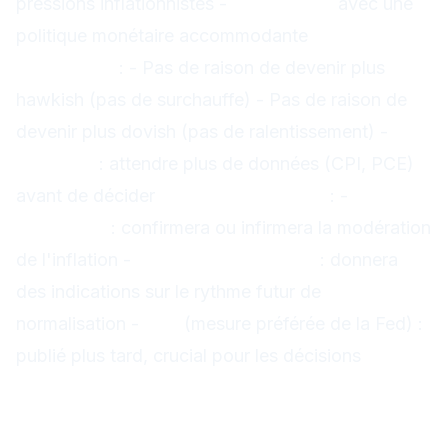
pressions inflationnistes -
Compatible
avec une
politique monétaire accommodante
Implications
pour la Fed
: - Pas de raison de devenir plus
hawkish (pas de surchauffe) - Pas de raison de
devenir plus dovish (pas de ralentissement) -
Patience
: attendre plus de données (CPI, PCE)
avant de décider
Prochaines étapes
: -
CPI du 11
décembre
: confirmera ou infirmera la modération
de l'inflation -
Fed du 17 décembre
: donnera
des indications sur le rythme futur de
normalisation -
PCE
(mesure préférée de la Fed) :
publié plus tard, crucial pour les décisions
Conclusion : prudence avant
les événements clés