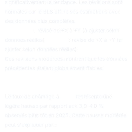
significativement la tendance. Les révisions sont
normales car le BLS affine ses estimations avec
des données plus complètes.
Septembre
: révisé de +X à +Y (à ajuster selon
données réelles)
Octobre
: révisé de +X à +Y (à
ajuster selon données réelles)
Ces révisions modérées montrent que les données
précédentes étaient globalement fiables.
Taux de chômage : 4,1 %, légère
hausse
Le taux de chômage à
4,1 %
représente une
légère hausse par rapport aux 3,9-4,0 %
observés plus tôt en 2025. Cette hausse modérée
peut s'expliquer par :