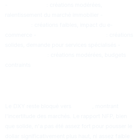
-
Construction
: créations modérées,
ralentissement du marché immobilier -
Commerce
de détail
: créations faibles, impact du e-
commerce -
Services professionnels
: créations
solides, demande pour services spécialisés -
Gouvernement
: créations modérées, budgets
contraints
Impact sur les marchés
Dollar Index (DXY) : blocage vers
103,80
Le DXY reste bloqué vers
103,80
, montrant
l'incertitude des marchés. Le rapport NFP, bien
que solide, n'a pas été assez fort pour pousser le
dollar significativement plus haut, ni assez faible