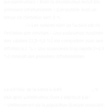
consommation) - Mais la décélération réduit les
pressions inflationnistes - Compatible avec un
retour de l'inflation vers 2 %
Impact sur
l'inflation
: - Les salaires sont un facteur clé de
l'inflation des services - Une croissance modérée
des salaires (3,5-4,0 %) est compatible avec une
inflation à 2 % - Une croissance trop rapide (>4,5
%) créerait des pressions inflationnistes
Analyse sectorielle : où sont
les créations d'emplois ?
Santé : +48k, moteur de la création
Le secteur de la santé a créé
+48k emplois
, le
plus gros contributeur. Cela s'explique par :
- Vieillissement de la population (besoin croissant