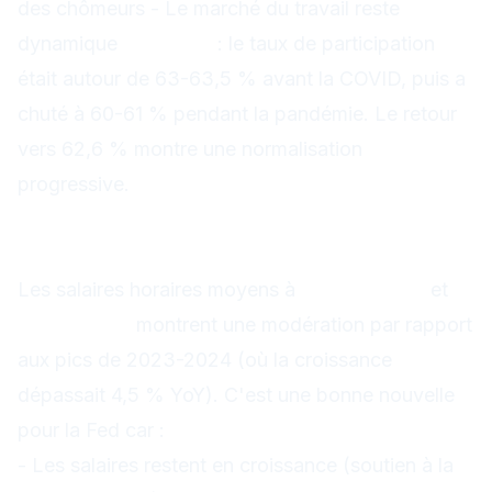
des chômeurs - Le marché du travail reste
dynamique
Contexte
: le taux de participation
était autour de 63-63,5 % avant la COVID, puis a
chuté à 60-61 % pendant la pandémie. Le retour
vers 62,6 % montre une normalisation
progressive.
Salaires : +0,3 % MoM / +3,7 % YoY,
modération
Les salaires horaires moyens à
+0,3 % MoM
et
+3,7 % YoY
montrent une modération par rapport
aux pics de 2023-2024 (où la croissance
dépassait 4,5 % YoY). C'est une bonne nouvelle
pour la Fed car :
- Les salaires restent en croissance (soutien à la