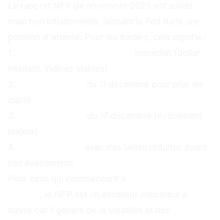
Le rapport NFP de novembre 2025 est solide
mais non inflationniste, laissant la Fed dans une
position d'attente. Pour les traders, cela signifie :
1.
Pas de mouvement majeur
immédiat (dollar
hésitant, indices stables)
2.
Attendre le CPI
du 11 décembre pour plus de
clarté
3.
Préparer la Fed
du 17 décembre (événement
majeur)
4.
Gérer le risque
avec des tailles réduites avant
ces événements
Pour ceux qui commencent à
apprendre le
trading
, le NFP est un excellent indicateur à
suivre car il génère de la volatilité et des