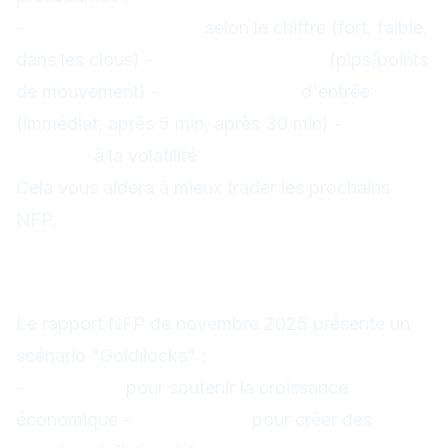
-
Réactions typiques
selon le chiffre (fort, faible,
dans les clous) -
Volatilité moyenne
(pips/points
de mouvement) -
Timing optimal
d'entrée
(immédiat, après 5 min, après 30 min) -
Stops
adaptés
à la volatilité
Cela vous aidera à mieux trader les prochains
NFP.
Scénario "Goldilocks" : ni trop
chaud, ni trop froid
Le rapport NFP de novembre 2025 présente un
scénario "Goldilocks" :
-
Assez fort
pour soutenir la croissance
économique -
Pas trop fort
pour créer des