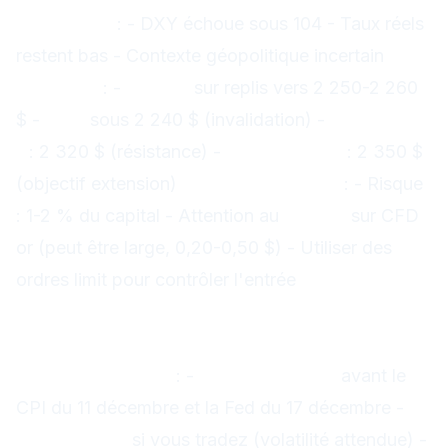
Conditions
: - DXY échoue sous 104 - Taux réels
restent bas - Contexte géopolitique incertain
Stratégie
: -
Achats
sur replis vers 2 250-2 260
$ -
Stop
sous 2 240 $ (invalidation) -
Take-profit
1
: 2 320 $ (résistance) -
Take-profit 2
: 2 350 $
(objectif extension)
Gestion du risque
: - Risque
: 1-2 % du capital - Attention au
spread
sur CFD
or (peut être large, 0,20-0,50 $) - Utiliser des
ordres limit pour contrôler l'entrée
Indices US : prudence avant
événements
Recommandation
: -
Tailles réduites
avant le
CPI du 11 décembre et la Fed du 17 décembre -
Stops serrés
si vous tradez (volatilité attendue) -