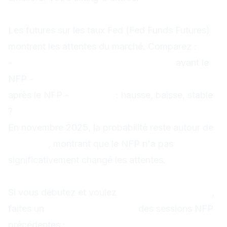
Comparer le pricing Fed avant/après
Les futures sur les taux Fed (Fed Funds Futures)
montrent les attentes du marché. Comparez :
-
Probabilité de baisse en mars 2026
avant le
NFP -
Probabilité de baisse en mars 2026
après le NFP -
Évolution
: hausse, baisse, stable
?
En novembre 2025, la probabilité reste autour de
58-60 %
, montrant que le NFP n'a pas
significativement changé les attentes.
Backtesting des sessions NFP
Si vous débutez et voulez
apprendre le trading
,
faites un
backtesting trading
des sessions NFP
précédentes :