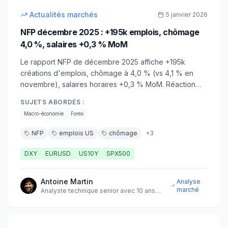
intermédiaire
Actualités marchés
5 janvier 2026
NFP décembre 2025 : +195k emplois, chômage
4,0 %, salaires +0,3 % MoM
Le rapport NFP de décembre 2025 affiche +195k
créations d'emplois, chômage à 4,0 % (vs 4,1 % en
novembre), salaires horaires +0,3 % MoM. Réaction
modérée des marchés, focus sur la Fed du 29 janvier.
SUJETS ABORDÉS :
Macro-économie
Forex
NFP
emplois US
chômage
+
3
DXY
EURUSD
US10Y
SPX500
Antoine Martin
Analyse
marché
Analyste technique senior avec 10 ans
d'expérience sur les marchés
9
min
intermédiaire