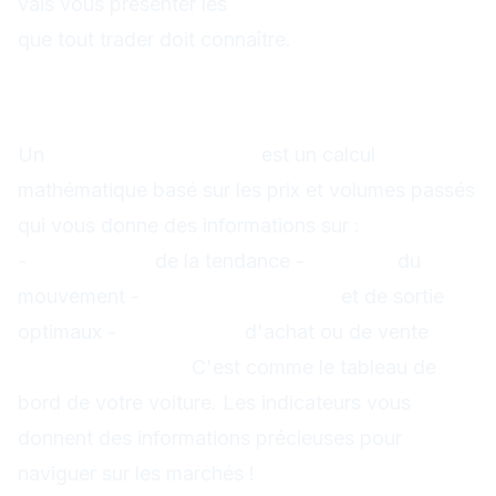
vais vous présenter les
10 indicateurs essentiels
que tout trader doit connaître.
Qu'est-ce qu'un indicateur
technique ?
Un
indicateur technique
est un calcul
mathématique basé sur les prix et volumes passés
qui vous donne des informations sur :
-
La direction
de la tendance -
La force
du
mouvement -
Les points d'entrée
et de sortie
optimaux -
Les signaux
d'achat ou de vente
Analogie simple :
C'est comme le tableau de
bord de votre voiture. Les indicateurs vous
donnent des informations précieuses pour
naviguer sur les marchés !