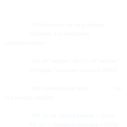
Erreurs courantes à éviter
1. Surcharge d'indicateurs
Problème :
10 indicateurs sur un graphique
Solution :
Maximum 3-4 indicateurs
complémentaires
2. Indicateurs contradictoires
Problème :
RSI dit "vendre", MACD dit "acheter"
Solution :
Privilégier l'indicateur principal (SMA)
3. Paramètres inadaptés
Problème :
RSI 5 périodes sur daily
Solution :
RSI
14 périodes standard
4. Ignorer le contexte
Problème :
RSI 30 sur marché baissier = Achat
Solution :
RSI 30 + Tendance haussière = Achat