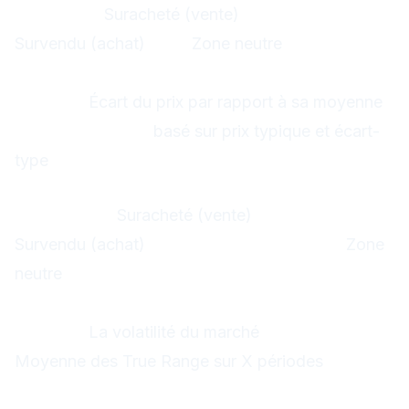
%R > -20 :
Suracheté (vente)
%R < -80 :
Survendu (achat)
-50 :
Zone neutre
8. CCI (Commodity Channel Index)
Mesure :
Écart du prix par rapport à sa moyenne
Calcul complexe
basé sur prix typique et écart-
type
Interprétation CCI
CCI > +100 :
Suracheté (vente)
CCI < -100 :
Survendu (achat)
CCI entre -100 et +100 :
Zone
neutre
9. ATR (Average True Range)
Mesure :
La volatilité du marché
Calcul :
Moyenne des True Range sur X périodes
Utilisation ATR