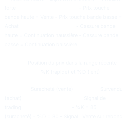
forte
Rebond sur les bandes :
- Prix touche
bande haute = Vente - Prix touche bande basse =
Achat
Cassure des bandes :
- Cassure bande
haute = Continuation haussière - Cassure bande
basse = Continuation baissière
5. Stochastique (Stochastic)
Mesure :
Position du prix dans la range récente
Composants :
%K (rapide) et %D (lent)
Interprétation
%K > 80 :
Suracheté (vente)
%K < 20 :
Survendu
(achat)
Croisement %K et %D :
Signal de
trading
Exemple USD/JPY :
- %K = 85
(suracheté) - %D = 80 - Signal : Vente sur rebond
6. ADX (Average Directional Index)