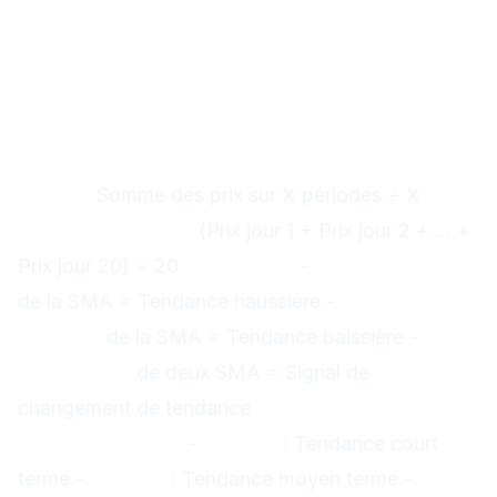
Les 10 indicateurs techniques
essentiels
1. Les Moyennes Mobiles (Moving
Averages)
Moyenne Mobile Simple (SMA)
Calcul :
Somme des prix sur X périodes ÷ X
Exemple SMA 20 :
(Prix jour 1 + Prix jour 2 + ... +
Prix jour 20) ÷ 20
Utilisation :
-
Prix au-dessus
de la SMA = Tendance haussière -
Prix en-
dessous
de la SMA = Tendance baissière -
Croisement
de deux SMA = Signal de
changement de tendance
Périodes
recommandées :
-
SMA 20
: Tendance court
terme -
SMA 50
: Tendance moyen terme -
SMA