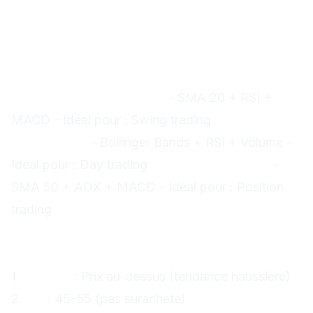
Règle d'or : Maximum 3-4
indicateurs
Trop d'indicateurs = Paralysie d'analyse
Combinaisons efficaces
Tendance + Momentum :
- SMA 20 + RSI +
MACD - Idéal pour : Swing trading
Volatilité +
Momentum :
- Bollinger Bands + RSI + Volume -
Idéal pour : Day trading
Tendance + Force :
-
SMA 50 + ADX + MACD - Idéal pour : Position
trading
Exemple de setup complet
EUR/USD - Setup haussier :
1.
SMA 20
: Prix au-dessus (tendance haussière)
2.
RSI
: 45-55 (pas suracheté)