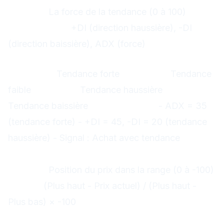
Mesure :
La force de la tendance (0 à 100)
Composants :
+DI (direction haussière), -DI
(direction baissière), ADX (force)
Interprétation ADX
ADX > 25 :
Tendance forte
ADX < 20 :
Tendance
faible
+DI > -DI :
Tendance haussière
-DI > +DI :
Tendance baissière
Exemple Gold :
- ADX = 35
(tendance forte) - +DI = 45, -DI = 20 (tendance
haussière) - Signal : Achat avec tendance
7. Williams %R
Mesure :
Position du prix dans la range (0 à -100)
Calcul :
(Plus haut - Prix actuel) / (Plus haut -
Plus bas) × -100
Signaux Williams %R