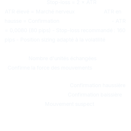
Position sizing :
Stop-loss = 2 × ATR
Volatilité :
ATR élevé = Marché nerveux
Breakout :
ATR en
hausse = Confirmation
Exemple EUR/USD :
- ATR
= 0,0080 (80 pips) - Stop-loss recommandé : 160
pips - Position sizing adapté à la volatilité
10. Volume (Volumes)
Mesure :
Nombre d'unités échangées
Indicateur
:
Confirme la force des mouvements
Signaux Volume
Volume élevé + Hausse :
Confirmation haussière
Volume élevé + Baisse :
Confirmation baissière
Volume faible :
Mouvement suspect
Comment combiner les
indicateurs