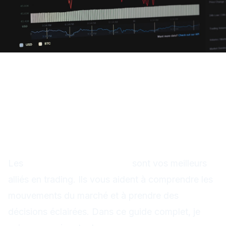
Indicateurs techniques :
Votre boîte à outils pour
trader comme un pro
Les
indicateurs techniques
sont vos meilleurs
alliés en trading. Ils vous aident à comprendre les
mouvements du marché et à prendre des
décisions éclairées. Dans ce guide complet, je