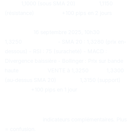
Stop :
1,1000 (sous SMA 20)
Target :
1,1150
(résistance)
Résultat :
+100 pips en 2 jours
Exemple 2 : GBP/USD - Vente
Contexte :
16 septembre 2025, 10h30
Prix :
1,3250
Indicateurs :
- SMA 20 : 1,3280 (prix en-
dessous) - RSI : 75 (suracheté) - MACD :
Divergence baissière - Bollinger : Prix sur bande
haute
Décision :
VENTE à 1,3250
Stop :
1,3300
(au-dessus SMA 20)
Target :
1,3150 (support)
Résultat :
+100 pips en 1 jour
Questions fréquentes
Combien d'indicateurs utiliser ?
Maximum 3-4
indicateurs complémentaires. Plus
= confusion.