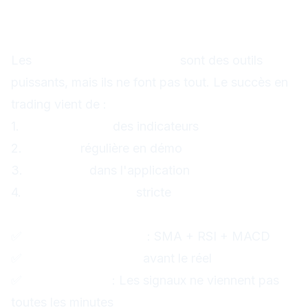
Conclusion : Maîtrisez vos
outils
Les
indicateurs techniques
sont des outils
puissants, mais ils ne font pas tout. Le succès en
trading vient de :
1.
Connaissance
des indicateurs
2.
Pratique
régulière en démo
3.
Discipline
dans l'application
4.
Gestion du risque
stricte
Mes 5 conseils finaux :
✅
Commencez simple
: SMA + RSI + MACD
✅
Pratiquez en démo
avant le réel
✅
Soyez patient
: Les signaux ne viennent pas
toutes les minutes