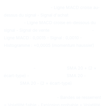
Signaux MACD
Croisement haussier :
- Ligne MACD croise au-
dessus du signal - Signal d'achat
Croisement
baissier :
- Ligne MACD croise en-dessous du
signal - Signal de vente
Exemple GBP/USD :
-
Ligne MACD : 0,0015 - Signal : 0,0010 -
Histogramme : +0,0005 (momentum haussier)
4. Bollinger Bands (Bandes de
Bollinger)
Composants :
-
Bande haute :
SMA 20 + (2 ×
écart-type) -
Bande médiane :
SMA 20 -
Bande
basse :
SMA 20 - (2 × écart-type)
Stratégies Bollinger Bands
Squeeze (compression) :
- Bandes se resserrent
= Volatilité faible - Explosion probable = Volatilité