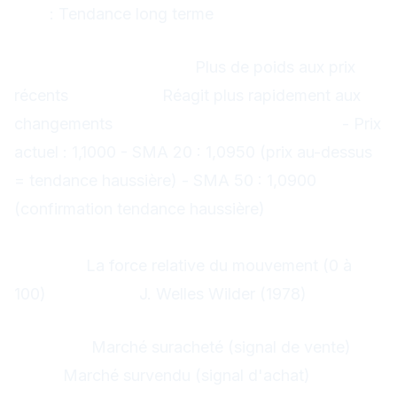
200
: Tendance long terme
Moyenne Mobile Exponentielle (EMA)
Différence avec SMA :
Plus de poids aux prix
récents
Avantage :
Réagit plus rapidement aux
changements
Exemple pratique EUR/USD :
- Prix
actuel : 1,1000 - SMA 20 : 1,0950 (prix au-dessus
= tendance haussière) - SMA 50 : 1,0900
(confirmation tendance haussière)
2. RSI (Relative Strength Index)
Mesure :
La force relative du mouvement (0 à
100)
Inventeur :
J. Welles Wilder (1978)
Interprétation du RSI
RSI > 70 :
Marché suracheté (signal de vente)
RSI
< 30 :
Marché survendu (signal d'achat)
RSI 50 :