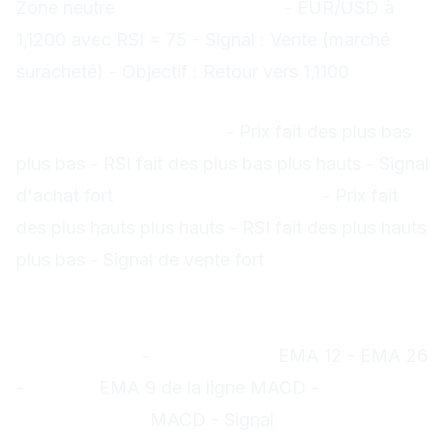
Zone neutre
Exemple concret :
- EUR/USD à
1,1200 avec RSI = 75 - Signal : Vente (marché
suracheté) - Objectif : Retour vers 1,1100
RSI avec divergences
Divergence haussière :
- Prix fait des plus bas
plus bas - RSI fait des plus bas plus hauts - Signal
d'achat fort
Divergence baissière :
- Prix fait
des plus hauts plus hauts - RSI fait des plus hauts
plus bas - Signal de vente fort
3. MACD (Moving Average
Convergence Divergence)
Composants :
-
Ligne MACD :
EMA 12 - EMA 26
-
Signal :
EMA 9 de la ligne MACD -
Histogramme :
MACD - Signal