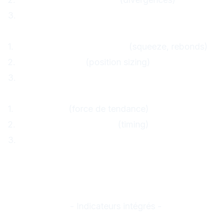
3.
Combine SMA + RSI + MACD
Semaine 3 : Volatilité
1.
Maîtrisez Bollinger Bands
(squeeze, rebonds)
2.
Apprenez l'ATR
(position sizing)
3.
Intégrez le Volume
Semaine 4 : Perfectionnement
1.
Testez ADX
(force de tendance)
2.
Pratiquez Williams %R
(timing)
3.
Créez votre setup personnel
Outils et plateformes
recommandés
Plateformes gratuites
TradingView :
- Indicateurs intégrés -