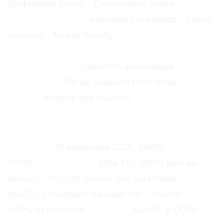
Backtesting gratuit - Communauté active
MetaTrader 4/5 :
- Indicateurs standards - Expert
Advisors - Mobile friendly
Indicateurs personnalisés
RSI Divergence :
Détection automatique
Multi
Timeframe :
RSI sur plusieurs timeframes
Volume
Profile :
Analyse des volumes
Exemples concrets de trading
Exemple 1 : EUR/USD - Achat
Contexte :
15 septembre 2025, 14h00
Prix :
1,1050
Indicateurs :
- SMA 20 : 1,1020 (prix au-
dessus) - RSI : 45 (neutre, pas suracheté) -
MACD : Croisement haussier hier - Volume :
+25% vs moyenne
Décision :
ACHAT à 1,1050