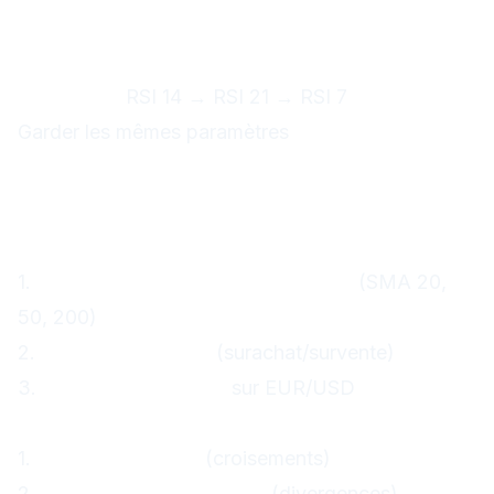
5. Changer de paramètres
constamment
Problème :
RSI 14 → RSI 21 → RSI 7
Solution :
Garder les mêmes paramètres
Plan d'apprentissage
progressif
Semaine 1 : Les bases
1.
Apprenez les moyennes mobiles
(SMA 20,
50, 200)
2.
Comprenez le RSI
(surachat/survente)
3.
Pratiquez en démo
sur EUR/USD
Semaine 2 : Momentum
1.
Ajoutez le MACD
(croisements)
2.
Testez le Stochastique
(divergences)