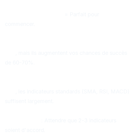
Quels indicateurs pour débuter ?
SMA 20 + RSI + MACD
= Parfait pour
commencer.
Les indicateurs marchent-ils toujours
?
Non
, mais ils augmentent vos chances de succès
de 60-70%.
Faut-il payer pour de bons
indicateurs ?
Non
, les indicateurs standards (SMA, RSI, MACD)
suffisent largement.
Comment éviter les faux signaux ?
Confirmation
: Attendre que 2-3 indicateurs
soient d'accord.