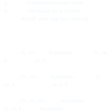
3.
MACD
: Croisement haussier récent
4.
Volume
: En hausse sur la cassure
Signal :
ACHAT avec stop sous SMA 20
Paramètres recommandés par
timeframe
Scalping (M1, M5)
-
SMA
: 10, 20 -
RSI
: 14 périodes -
MACD
: 12, 26,
9 -
Bollinger
: 20, 2
Day Trading (M15, H1)
-
SMA
: 20, 50 -
RSI
: 14 périodes -
MACD
: 12,
26, 9 -
Stochastique
: 14, 3, 3
Swing Trading (H4, Daily)
-
SMA
: 20, 50, 200 -
RSI
: 14 périodes -
MACD
:
12, 26, 9 -
ADX
: 14 périodes