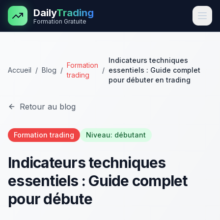
Aller au contenu principal
Daily
Trading
Formation Gratuite
Indicateurs techniques
Formation
Accueil
/
Blog
/
/
essentiels : Guide complet
trading
pour débuter en trading
Retour au blog
Formation trading
Niveau:
débutant
Indicateurs techniques
essentiels : Guide complet
pour débute