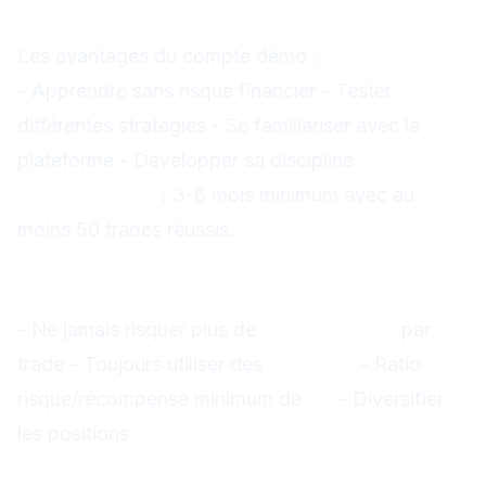
préalable en démo !
Les avantages du compte démo :
- Apprendre sans risque financier - Tester
différentes stratégies - Se familiariser avec la
plateforme - Développer sa discipline
Durée
recommandée
: 3-6 mois minimum avec au
moins 50 trades réussis.
4. Gérer les Risques
Règles d'Or
- Ne jamais risquer plus de
2% du capital
par
trade - Toujours utiliser des
stop loss
- Ratio
risque/récompense minimum de
1:2
- Diversifier
les positions
Calcul de la Taille de Position