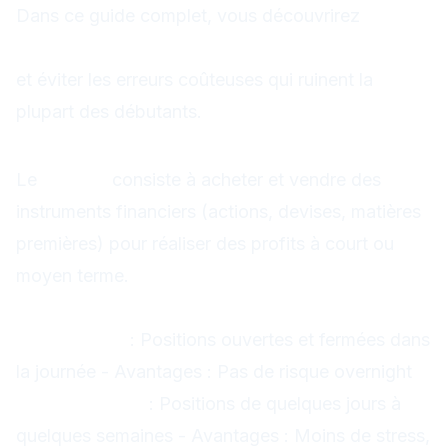
Dans ce guide complet, vous découvrirez
comment apprendre le trading efficacement
et éviter les erreurs coûteuses qui ruinent la
plupart des débutants.
Qu'est-ce que le Trading ?
Le
trading
consiste à acheter et vendre des
instruments financiers (actions, devises, matières
premières) pour réaliser des profits à court ou
moyen terme.
Les Différents Types de Trading
Day Trading
: Positions ouvertes et fermées dans
la journée - Avantages : Pas de risque overnight
Swing Trading
: Positions de quelques jours à
quelques semaines - Avantages : Moins de stress,