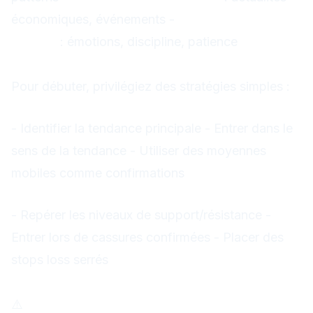
économiques, événements -
La psychologie du
trading
: émotions, discipline, patience
2. Choisir une Stratégie Adaptée
Pour débuter, privilégiez des stratégies simples :
Stratégie de Suivi de Tendance
- Identifier la tendance principale - Entrer dans le
sens de la tendance - Utiliser des moyennes
mobiles comme confirmations
Stratégie de Cassure
- Repérer les niveaux de support/résistance -
Entrer lors de cassures confirmées - Placer des
stops loss serrés
3. Pratiquer en Compte Démo
⚠️
JAMAIS de trading réel sans expérience