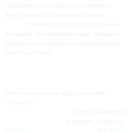
compatible avec un emploi - Inconvénients :
Risque overnight, mouvements plus lents
Position
Trading
: Positions de plusieurs mois à années -
Avantages : Moins de temps requis, tendances
long terme - Inconvénients : Capital immobilisé,
patience nécessaire
Les 5 Étapes pour Apprendre
le Trading
1. Maîtriser les Bases Théoriques
Avant de risquer votre argent, vous devez
comprendre :
-
Les marchés financiers
et leur fonctionnement
-
L'analyse technique
: graphiques, indicateurs,
patterns -
L'analyse fondamentale
: actualités