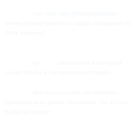
Peut-on vivre du trading ?
Réponse
: Oui, mais cela demande plusieurs
années d'expérience et un capital conséquent (50
000€ minimum).
Quel est le meilleur marché pour
débuter ?
Réponse
: Le
Forex
(devises) car il est liquide,
ouvert 24h/24, et les spreads sont faibles.
Le trading est-il du gambling ?
Réponse
: Non si vous suivez une méthode
rigoureuse avec gestion des risques. Oui si vous
tradez au hasard !
Conclusion : Votre Réussite
Commence Aujourd'hui