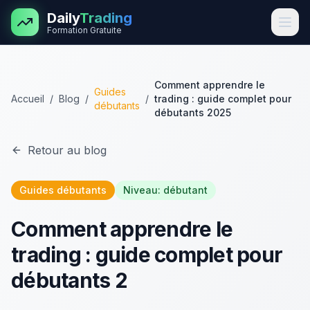
Aller au contenu principal
Daily
Trading
Formation Gratuite
Comment apprendre le
Guides
Accueil
/
Blog
/
/
trading : guide complet pour
débutants
débutants 2025
Retour au blog
Guides débutants
Niveau:
débutant
Comment apprendre le
trading : guide complet pour
débutants 2