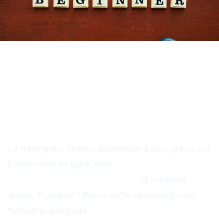
Comment Apprendre le
Trading : Guide Complet pour
Débutants 2025
Le trading est devenu accessible à tous grâce aux
plateformes en ligne, mais
93% des traders
débutants perdent de l'argent
la première
année. Pourquoi ? Parce qu'ils se lancent sans
formation adéquate.