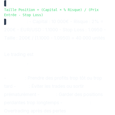
Taille Position = (Capital × % Risque) / (Prix
Entrée - Stop Loss)
Exemple
: - Capital : 10 000€ - Risque : 2% =
200€ - EUR/USD : 1.1000 - Stop Loss : 1.0950 -
Taille : 200€ / (1.1000 - 1.0950) = 40 000 unités
5. Développer sa Psychologie
Le trading est
80% psychologie, 20%
technique
.
Les Émotions à Maîtriser
-
Avidité
: Prendre des profits trop tôt ou trop
tard -
Peur
: Éviter les trades ou sortir
prématurément -
Espoir
: Garder des positions
perdantes trop longtemps -
Frustration
:
Overtrading après des pertes