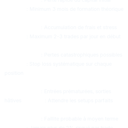
Solution
: Minimum 3 mois de formation théorique
2. Overtrading
Conséquence
: Accumulation de frais et stress
Solution
: Maximum 2-3 trades par jour en début
3. Ne Pas Utiliser de Stop Loss
Conséquence
: Pertes catastrophiques possibles
Solution
: Stop loss systématique sur chaque
position
4. Manque de Patience
Conséquence
: Entrées prématurées, sorties
hâtives
Solution
: Attendre les setups parfaits
5. Ignorer la Gestion des Risques
Conséquence
: Faillite probable à moyen terme
Solution
: Jamais plus de 2% risqué par trade