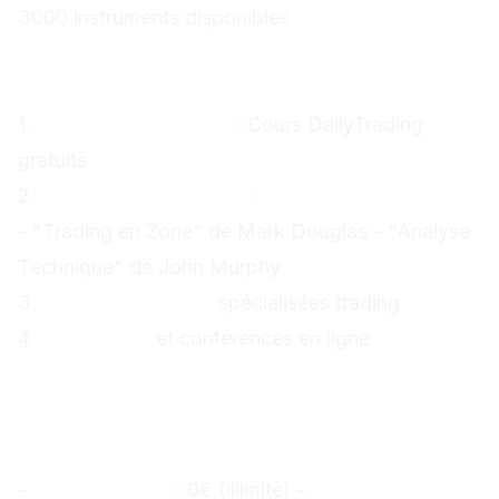
3000 instruments disponibles
Ressources d'Apprentissage
Gratuites
1.
Formations en ligne
: Cours DailyTrading
gratuits
2.
Livres recommandés
:
- "Trading en Zone" de Mark Douglas - "Analyse
Technique" de John Murphy
3.
Chaînes YouTube
spécialisées trading
4.
Webinaires
et conférences en ligne
Combien Faut-il pour
Commencer ?
Capital Minimum Recommandé
-
Compte démo
: 0€ (illimité) -
Trading réel