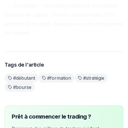
---
Disclaimer : Le trading comporte des risques
de perte en capital. 74-89% des comptes CFD
perdent de l'argent. Assurez-vous de comprendre
les risques.
Tags de l'article
#
débutant
#
formation
#
stratégie
#
bourse
Prêt à commencer le trading ?