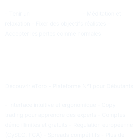
Techniques de Développement Mental
- Tenir un
journal de trading
- Méditation et
relaxation - Fixer des objectifs réalistes -
Accepter les pertes comme normales
Les Meilleurs Outils pour
Débuter
Plateformes de Trading
Recommandées
Découvrir eToro - Plateforme N°1 pour Débutants
Pourquoi eToro ?
- Interface intuitive et ergonomique - Copy
trading pour apprendre des experts - Comptes
démo illimités et gratuits - Régulation européenne
(CySEC, FCA) - Spreads compétitifs - Plus de