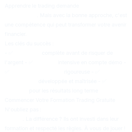
Apprendre le trading demande
temps, patience
et discipline
. Mais avec la bonne approche, c'est
une compétence qui peut transformer votre avenir
financier.
Les clés du succès :
- ✅
Formation
complète avant de risquer de
l'argent - ✅
Pratique
intensive en compte démo -
✅
Gestion des risques
rigoureuse - ✅
Psychologie
développée et maîtrisée - ✅
Patience
pour les résultats long terme
Commencer Votre Formation Trading Gratuite
N'oubliez pas :
chaque expert a été débutant
un jour
. La différence ? Ils ont investi dans leur
formation et respecté les règles. À vous de jouer !