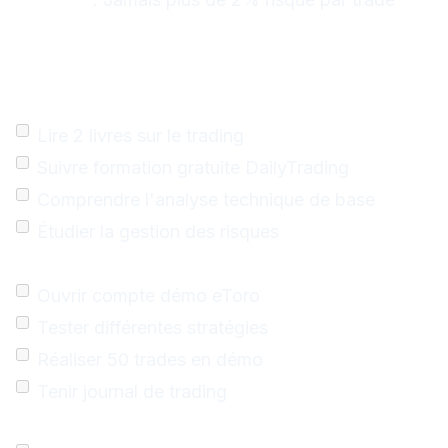
Votre Plan d'Action en 10
Étapes
Semaines 1-4 : Formation Théorique
Lire 2 livres sur le trading
Suivre formation gratuite DailyTrading
Comprendre l'analyse technique de base
Étudier la gestion des risques
Semaines 5-8 : Pratique Démo
Ouvrir compte démo eToro
Tester différentes stratégies
Réaliser 50 trades en démo
Tenir journal de trading
Semaines 9-12 : Perfectionnement