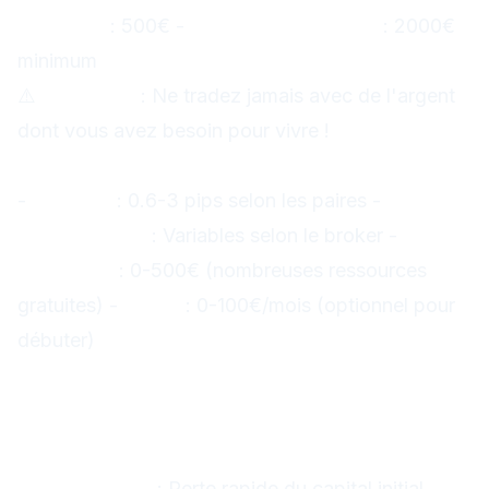
minimum
: 500€ -
Capital confortable
: 2000€
minimum
⚠️
Important
: Ne tradez jamais avec de l'argent
dont vous avez besoin pour vivre !
Coûts à Prévoir
-
Spreads
: 0.6-3 pips selon les paires -
Commissions
: Variables selon le broker -
Formation
: 0-500€ (nombreuses ressources
gratuites) -
Outils
: 0-100€/mois (optionnel pour
débuter)
Les Erreurs à Éviter
Absolument
1. Se Lancer Sans Formation
Conséquence
: Perte rapide du capital initial