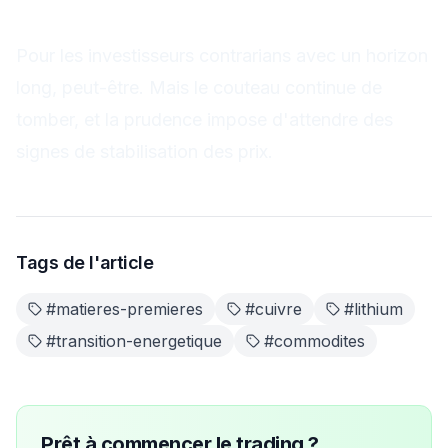
lithium ?
Pour les investisseurs contrarians avec un horizon
long, peut-être. Mais le couteau continue de
tomber, et la prudence impose d'attendre des
signes de stabilisation des prix.
Tags de l'article
#
matieres-premieres
#
cuivre
#
lithium
#
transition-energetique
#
commodites
Prêt à commencer le trading ?