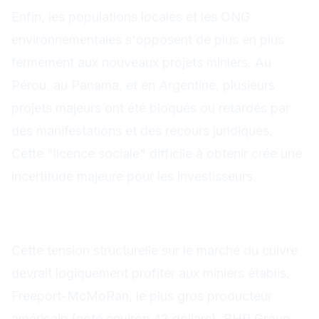
Enfin, les populations locales et les ONG
environnementales s'opposent de plus en plus
fermement aux nouveaux projets miniers. Au
Pérou, au Panama, et en Argentine, plusieurs
projets majeurs ont été bloqués ou retardés par
des manifestations et des recours juridiques.
Cette "licence sociale" difficile à obtenir crée une
incertitude majeure pour les investisseurs.
Les acteurs miniers du cuivre
: des valorisations attractives
Cette tension structurelle sur le marché du cuivre
devrait logiquement profiter aux miniers établis.
Freeport-McMoRan, le plus gros producteur
américain (coté environ 42 dollars), BHP Group,