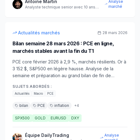
Antoine Martin
Analyse
marché
Analyste technique senior avec 10 ans
d'expérience sur les marchés
8
min
intermédiaire
Actualités marchés
28 mars 2026
Bilan semaine 28 mars 2026 : PCE en ligne,
marchés stables avant la fin du T1
PCE core février 2026 à 2,9 %, marchés résilients. Or à
3 152 $, S&P500 en légère hausse. Analyse de la
semaine et préparation au grand bilan de fin de
trimestre.
SUJETS ABORDÉS :
Actualités
Macro
PCE
bilan
PCE
inflation
+
4
SPX500
GOLD
EURUSD
DXY
Équipe DailyTrading
Analyse