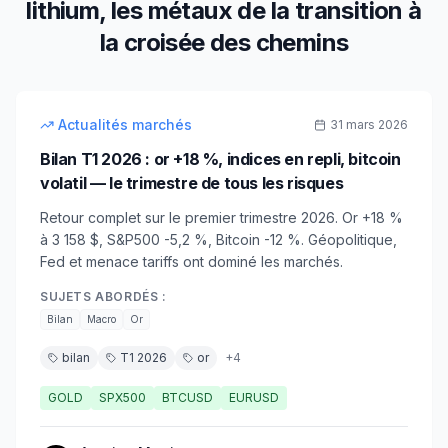
lithium, les métaux de la transition à
la croisée des chemins
10
min
intermédiaire
Actualités marchés
31 mars 2026
Bilan T1 2026 : or +18 %, indices en repli, bitcoin
volatil — le trimestre de tous les risques
Retour complet sur le premier trimestre 2026. Or +18 %
à 3 158 $, S&P500 -5,2 %, Bitcoin -12 %. Géopolitique,
Fed et menace tariffs ont dominé les marchés.
SUJETS ABORDÉS :
Bilan
Macro
Or
bilan
T1 2026
or
+
4
GOLD
SPX500
BTCUSD
EURUSD