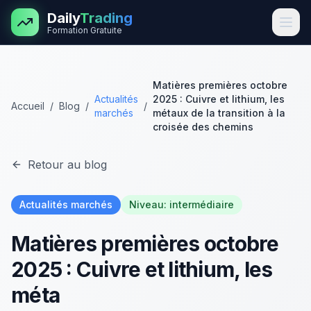
Aller au contenu principal
Daily
Trading
Formation Gratuite
Matières premières octobre
Actualités
2025 : Cuivre et lithium, les
Accueil
/
Blog
/
/
marchés
métaux de la transition à la
croisée des chemins
Retour au blog
Actualités marchés
Niveau:
intermédiaire
Matières premières octobre
2025 : Cuivre et lithium, les
méta