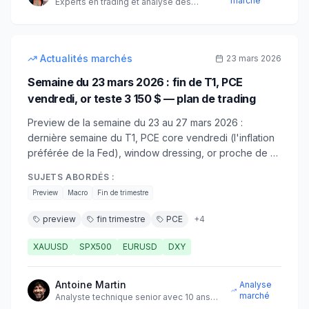
marché
Experts en trading et analyse des
marchés financiers
10
min
intermédiaire
Actualités marchés
23 mars 2026
Semaine du 23 mars 2026 : fin de T1, PCE
vendredi, or teste 3 150 $ — plan de trading
Preview de la semaine du 23 au 27 mars 2026 :
dernière semaine du T1, PCE core vendredi (l'inflation
préférée de la Fed), window dressing, or proche de 3
150 $. Plan de trading complet.
SUJETS ABORDÉS :
Preview
Macro
Fin de trimestre
preview
fin trimestre
PCE
+
4
XAUUSD
SPX500
EURUSD
DXY
Antoine Martin
Analyse
marché
Analyste technique senior avec 10 ans
d'expérience sur les marchés