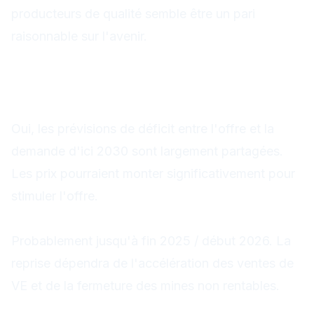
producteurs de qualité semble être un pari
raisonnable sur l'avenir.
FAQ
Le cuivre peut-il vraiment entrer en pénurie
structurelle ?
Oui, les prévisions de déficit entre l'offre et la
demande d'ici 2030 sont largement partagées.
Les prix pourraient monter significativement pour
stimuler l'offre.
Le lithium va-t-il rester bas longtemps ?
Probablement jusqu'à fin 2025 / début 2026. La
reprise dépendra de l'accélération des ventes de
VE et de la fermeture des mines non rentables.
Est-ce le moment d'acheter des miniers de