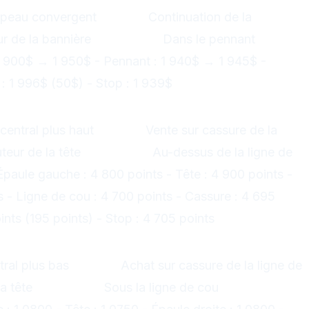
apeau convergent
Signal :
Continuation de la
r de la bannière
Stop-loss :
Dans le pennant
1 900$ → 1 950$ - Pennant : 1 940$ → 1 945$ -
 : 1 996$ (50$) - Stop : 1 939$
es (Head & Shoulders)
central plus haut
Signal :
Vente sur cassure de la
eur de la tête
Stop-loss :
Au-dessus de la ligne de
Épaule gauche : 4 800 points - Tête : 4 900 points -
s - Ligne de cou : 4 700 points - Cassure : 4 695
ints (195 points) - Stop : 4 705 points
es Inversée
tral plus bas
Signal :
Achat sur cassure de la ligne de
a tête
Stop-loss :
Sous la ligne de cou
Exemple