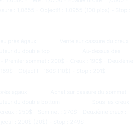
: 1,0800 - Tête : 1,0750 - Épaule droite : 1,0800 -
sure : 1,0855 - Objectif : 1,0955 (100 pips) - Stop :
Double Sommet)
eu près égaux
Signal :
Vente sur cassure du creux
teur du double top
Stop-loss :
Au-dessus des
- Premier sommet : 200$ - Creux : 190$ - Deuxième
89$ - Objectif : 180$ (10$) - Stop : 201$
m (Double Creux)
 près égaux
Signal :
Achat sur cassure du sommet
teur du double bottom
Stop-loss :
Sous les creux
 creux : 250$ - Sommet : 270$ - Deuxième creux :
jectif : 290$ (20$) - Stop : 249$
Range)