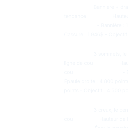
Formation :
Bannière + dr
tendance
Objectif :
Hauteu
Exemple Or :
- Bannière : 
Cassure : 1 946$ - Objectif
6. Tête et Épaul
Formation :
3 sommets, le 
ligne de cou
Objectif :
Haut
cou
Exemple S&P 500 :
- 
Épaule droite : 4 800 point
points - Objectif : 4 500 po
7. Tête et Épaul
Formation :
3 creux, le cen
cou
Objectif :
Hauteur de l