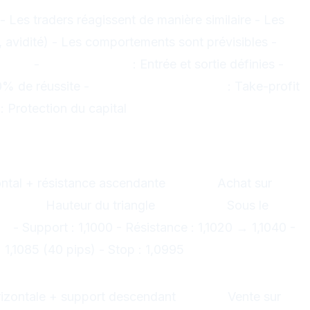
- Les traders réagissent de manière similaire - Les
, avidité) - Les comportements sont prévisibles -
ges :
-
Signaux clairs
: Entrée et sortie définies -
% de réussite -
Objectifs mesurables
: Take-profit
: Protection du capital
ns chartistes essentiels
ndant (Bullish)
ntal + résistance ascendante
Signal :
Achat sur
jectif :
Hauteur du triangle
Stop-loss :
Sous le
 :
- Support : 1,1000 - Résistance : 1,1020 → 1,1040 -
: 1,1085 (40 pips) - Stop : 1,0995
endant (Bearish)
izontale + support descendant
Signal :
Vente sur