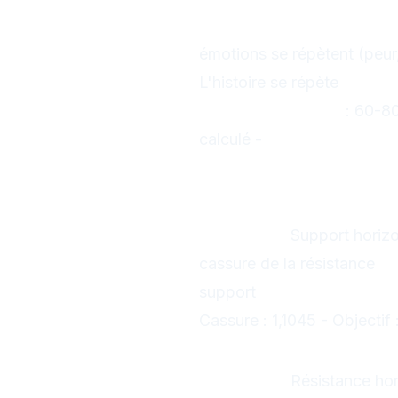
Logique psychologique :
émotions se répètent (peur
L'histoire se répète
Avanta
Probabilité élevée
: 60-80
calculé -
Stop-loss précis
Les 10 patter
1. Triangle Asce
Formation :
Support horizo
cassure de la résistance
Ob
support
Exemple EUR/USD
Cassure : 1,1045 - Objectif 
2. Triangle Desc
Formation :
Résistance hor