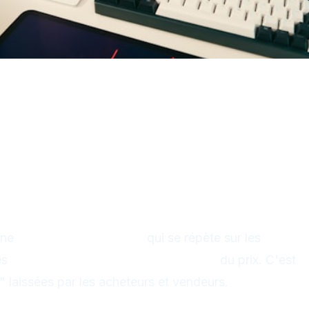
tes : L'art de lire les graphiques
un pattern chartiste ?
e
une
formation graphique
qui se répète sur les
es
indications sur la direction future
du prix. C'est
 laissées par les acheteurs et vendeurs.
tterns marchent ?