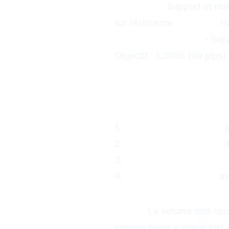
Formation :
Support et rés
sur résistance
Objectif :
Ha
Exemple GBP/USD :
- Supp
Objectif : 1,3095 (90 pips)
Techniques d'
1. Analyse visuel
Étapes :
1.
Identifier la tendance
g
2.
Chercher les niveaux
d
3.
Détecter les formation
4.
Confirmer le pattern
av
2. Confirmation
Règle :
Le volume doit con
volume élevé = signal fort