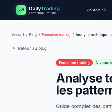
Aller au contenu principal
Daily
Trading
Accueil
Formation Gratuite
Accueil
/
Blog
/
Formation trading
/
Analyse technique av
Retour au blog
Formation trading
Niveau:
Analyse t
les patter
Guide complet des patte