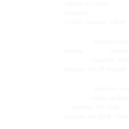
cassure du support
Objecti
résistance
Exemple GBP/U
1,3000 - Cassure : 1,2995 -
3. Triangle Symé
Formation :
Support et rés
cassure
Objectif :
Hauteur 
USD/JPY :
- Support : 150
Cassure : 150,35 (hausse) -
4. Drapeau (Flag
Formation :
Bannière + dra
Objectif :
Hauteur de la b
:
- Bannière : 100 000$ → 
Cassure : 104 600$ - Objec
5. Drapeau Penn