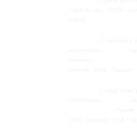
EUR/USD :
- Épaule gauche 
Ligne de cou : 1,0850 - Cas
1,0845
8. Double Top (
Formation :
2 sommets à p
intermédiaire
Objectif :
Hau
sommets
Exemple Apple :
sommet : 200$ - Cassure : 1
9. Double Botto
Formation :
2 creux à peu
intermédiaire
Objectif :
Hau
Exemple Tesla :
- Premier
250$ - Cassure : 271$ - Ob
10. Rectangle (