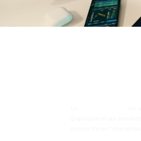
Patterns Chartis
comme un pro
Qu'est-ce qu'
Définition simpl
Un
pattern chartiste
est 
graphiques et qui donne d
comme lire les "empreintes"
Pourquoi les pa