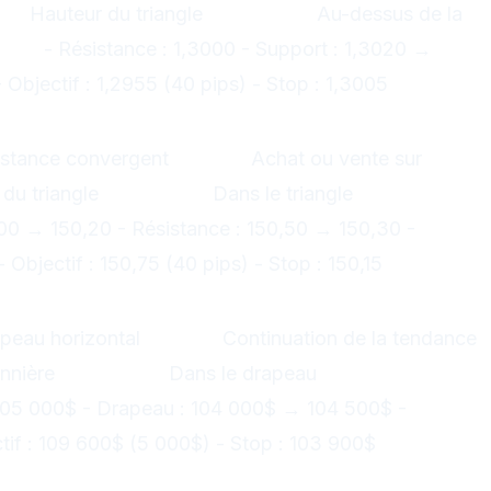
f :
Hauteur du triangle
Stop-loss :
Au-dessus de la
SD :
- Résistance : 1,3000 - Support : 1,3020 →
 Objectif : 1,2955 (40 pips) - Stop : 1,3005
trique (Neutre)
istance convergent
Signal :
Achat ou vente sur
du triangle
Stop-loss :
Dans le triangle
Exemple
,00 → 150,20 - Résistance : 150,50 → 150,30 -
 Objectif : 150,75 (40 pips) - Stop : 150,15
)
peau horizontal
Signal :
Continuation de la tendance
annière
Stop-loss :
Dans le drapeau
Exemple Bitcoin
105 000$ - Drapeau : 104 000$ → 104 500$ -
tif : 109 600$ (5 000$) - Stop : 103 900$
ant