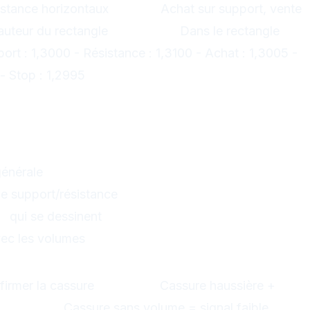
istance horizontaux
Signal :
Achat sur support, vente
uteur du rectangle
Stop-loss :
Dans le rectangle
ort : 1,3000 - Résistance : 1,3100 - Achat : 1,3005 -
 - Stop : 1,2995
identification des patterns
le
énérale
e support/résistance
s
qui se dessinent
ec les volumes
 par les volumes
firmer la cassure
Exemple :
Cassure haussière +
Attention :
Cassure sans volume = signal faible