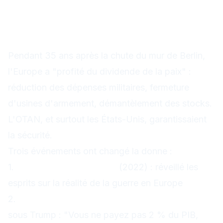
l'Europe se réarme
massivement
L'évolution de la doctrine
Pendant 35 ans après la chute du mur de Berlin,
l'Europe a "profité du dividende de la paix" :
réduction des dépenses militaires, fermeture
d'usines d'armement, démantèlement des stocks.
L'OTAN, et surtout les États-Unis, garantissaient
la sécurité.
Trois événements ont changé la donne :
1.
L'invasion de l'Ukraine
(2022) : réveillé les
esprits sur la réalité de la guerre en Europe
2.
La remise en question de l'engagement US
sous Trump : "Vous ne payez pas 2 % du PIB,