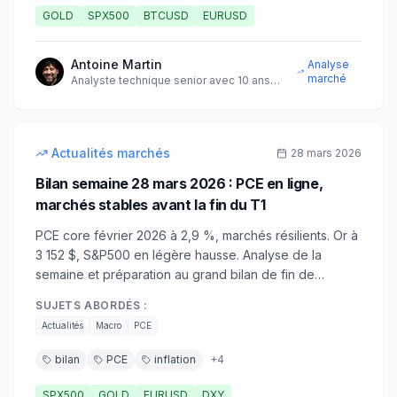
GOLD
SPX500
BTCUSD
EURUSD
Antoine Martin
Analyse
marché
Analyste technique senior avec 10 ans
d'expérience sur les marchés
8
min
intermédiaire
Actualités marchés
28 mars 2026
Bilan semaine 28 mars 2026 : PCE en ligne,
marchés stables avant la fin du T1
PCE core février 2026 à 2,9 %, marchés résilients. Or à
3 152 $, S&P500 en légère hausse. Analyse de la
semaine et préparation au grand bilan de fin de
trimestre.
SUJETS ABORDÉS :
Actualités
Macro
PCE
bilan
PCE
inflation
+
4
SPX500
GOLD
EURUSD
DXY