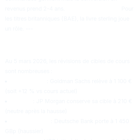
revenus prend 2-4 ans.
Risque de change :
Pour
les titres britanniques (BAE), la livre sterling joue
un rôle. ---
Ce qu'en pensent les
analystes
Au 5 mars 2026, les révisions de cibles de cours
sont nombreuses :
Rheinmetall
: Goldman Sachs relève à 1 100 €
(soit +12 % vs cours actuel)
Thales
: JP Morgan conserve sa cible à 210 €
(neutre après la hausse)
BAE Systems
: Deutsche Bank porte à 1 450
GBp (haussier)