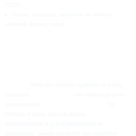
2025)
Focus : munitions, systèmes de défense
aérienne, drones, cyber
---
Analyse des principales
valeurs
Rheinmetall (RHM) — L'armurerie de
l'Europe
Secteur :
Véhicules blindés, systèmes d'armes,
munitions
Capitalisation :
~42 milliards d'euros
(post-hausse)
Carnet de commandes :
52
milliards d'euros (record absolu)
Rheinmetall est le grand bénéficiaire du
réarmement. Leader européen des munitions