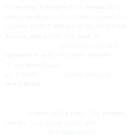
Thales est plus diversifié (50 % défense, 50 %
civil) ce qui lui donne une certaine résilience. Ses
systèmes SAMP/T (défense sol-air) et ses radars
de surveillance sont en forte demande.
Atout différenciant :
position dans le spatial
commercial et le cloud souverain européen
(Thales Alenia Space).
Résistance graphique :
205 € (ATH)
Support :
178-182 € (zone de
retrace idéale)
BAE Systems (BA) — Le géant
britannique
Secteur :
Chasseurs (Typhoon, F-35), frégates,
sous-marins, systèmes électroniques
Capitalisation :
48 milliards de livres
Dividende :