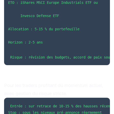
ETO : iShares MSCI Europe Industrials ETF ou
      Invesco Defense ETF
Allocation : 5-15 % du portefeuille
Horizon : 2-5 ans
Risque : révision des budgets, accord de paix souda
Approche 2 : Trading du momentum
(court terme)
Pour les traders profitant du momentum actuel,
avec gestion du risque stricte.
Stop : sous les niveaux pré-annonce réarmement