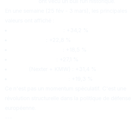
européenne
ont vécu un bull run historique.
En une semaine (25 fév - 3 mars), les principales
valeurs ont affiché :
Rheinmetall (RHM)
: +34,2 %
Thales (HO)
: +22,8 %
BAE Systems (BA)
: +18,5 %
Leonardo (LDO)
: +27,1 %
KNDS
(Nexter + KMW) : +31,4 %
Indra Sistemas (IDR)
: +19,3 %
Ce n'est pas un momentum spéculatif. C'est une
révolution structurelle dans la politique de défense
européenne.
---
Le contexte : pourquoi