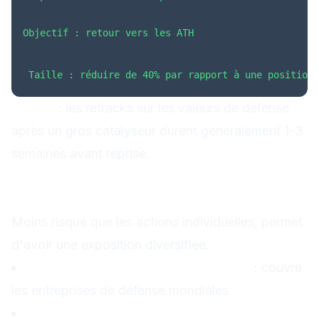
Objectif : retour vers les ATH
Taille : réduire de 40% par rapport à une position 
Timing
: les retracks sur les valeurs de défense
après un gros catalyseur durent généralement 1-3
semaines avant reprise.
Approche 3 : ETF défense
européenne
Moins risqué que les actions individuelles, permet
d'avoir une exposition diversifiée.
VanEck Defense UCITS ETF (DFNG)
: couvre
les entreprises de défense mondiales
HANetf Future of Defence UCITS ETF