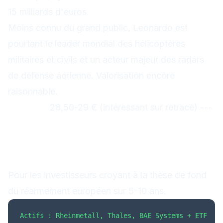
15 milliards d'euros
Moins connu du grand public, Leonardo est
pourtant le leader mondial des hélicoptères
militaires et civils et un acteur majeur des radars
de défense aérienne. Valorisation encore
raisonnable.
Support :
28,50-29 € (intéressant sur retrace) ---
Stratégies de trading pour les
valeurs défense
Approche 1 : Buy & Hold (long terme)
Pour les investisseurs croyant à la thèse de fond
du réarmement européen sur 5-10 ans.