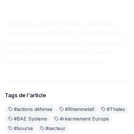
d'attendre les corrections pour entrer sur des
bases saines.
L'histoire des grandes tendances sectorielles
(énergie verte en 2020-2021, IA en 2023-2024)
montre que les meilleurs points d'entrée viennent
après les premiers enthousiasmes, quand les
premiers acheteurs prennent leurs profits.
Tags de l'article
#
actions défense
#
Rheinmetall
#
Thales
#
BAE Systems
#
réarmement Europe
#
bourse
#
secteur