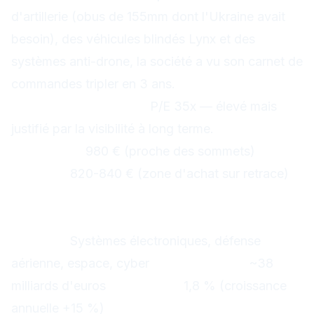
d'artillerie (obus de 155mm dont l'Ukraine avait
besoin), des véhicules blindés Lynx et des
systèmes anti-drone, la société a vu son carnet de
commandes tripler en 3 ans.
Valorisation actuelle :
P/E 35x — élevé mais
justifié par la visibilité à long terme.
Résistance
graphique :
980 € (proche des sommets)
Support :
820-840 € (zone d'achat sur retrace)
Thales (HO) — L'électronique de
défense et le spatial
Secteur :
Systèmes électroniques, défense
aérienne, espace, cyber
Capitalisation :
~38
milliards d'euros
Dividende :
1,8 % (croissance
annuelle +15 %)