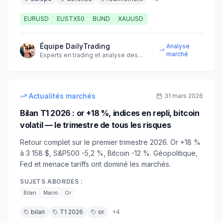
EURUSD
EUSTX50
BUND
XAUUSD
Équipe DailyTrading
Analyse
marché
Experts en trading et analyse des
marchés financiers
10
min
intermédiaire
Actualités marchés
31 mars 2026
Bilan T1 2026 : or +18 %, indices en repli, bitcoin
volatil — le trimestre de tous les risques
Retour complet sur le premier trimestre 2026. Or +18 %
à 3 158 $, S&P500 -5,2 %, Bitcoin -12 %. Géopolitique,
Fed et menace tariffs ont dominé les marchés.
SUJETS ABORDÉS :
Bilan
Macro
Or
bilan
T1 2026
or
+
4