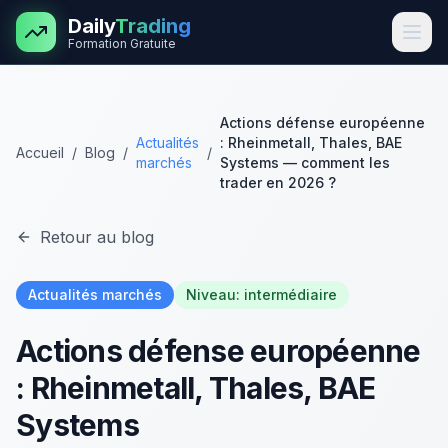
Aller au contenu principal
Daily
Trading
Formation Gratuite
Actions défense européenne
Actualités
: Rheinmetall, Thales, BAE
Accueil
/
Blog
/
/
marchés
Systems — comment les
trader en 2026 ?
Retour au blog
Actualités marchés
Niveau:
intermédiaire
Actions défense européenne
: Rheinmetall, Thales, BAE
Systems