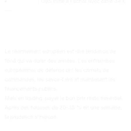
Leonardo
: UBS initie à l'achat avec cible 34 €
---
Conclusion : une thèse
d'investissement solide mais
à ne pas surpayer
Le réarmement européen est une tendance de
fond qui va durer des années. Les entreprises
européennes de défense ont les carnets de
commandes, les savoir-faire et maintenant les
financements publics.
Mais en trading, payer le bon prix reste essentiel.
Après des hausses de 20-35 % en une semaine,
la prudence s'impose.
La bonne stratégie n'est
pas d'acheter maintenant par FOMO, mais