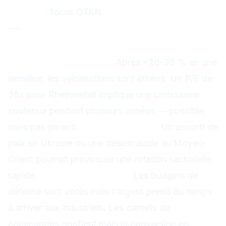
(ASWC)
: focus OTAN
---
Les risques à surveiller
Risque de valorisation :
Après +20-35 % en une
semaine, les valorisations sont étirées. Un P/E de
35x pour Rheinmetall implique une croissance
soutenue pendant plusieurs années — possible,
mais pas garanti.
Risque politique :
Un accord de
paix en Ukraine ou une désescalade au Moyen-
Orient pourrait provoquer une rotation sectorielle
rapide.
Risque d'exécution :
Les budgets de
défense sont votés mais l'argent prend du temps
à arriver aux industriels. Les carnets de
commandes gonflent mais la conversion en