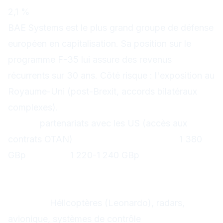
2,1 %
BAE Systems est le plus grand groupe de défense
européen en capitalisation. Sa position sur le
programme F-35 lui assure des revenus
récurrents sur 30 ans. Côté risque : l'exposition au
Royaume-Uni (post-Brexit, accords bilatéraux
complexes).
Atout :
partenariats avec les US (accès aux
contrats OTAN)
Résistance graphique :
1 380
GBp
Support :
1 220-1 240 GBp
Leonardo (LDO) — Le champion
italien discret
Secteur :
Hélicoptères (Leonardo), radars,
avionique, systèmes de contrôle
Capitalisation :