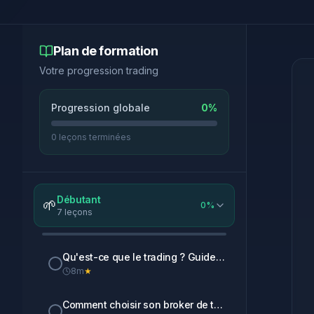
Plan de formation
Votre progression trading
Progression globale
0
%
0
leçons terminées
Débutant
🌱
0
%
7
leçons
Qu'est-ce que le trading ? Guide complet pour débutants
8
m
★
Comment choisir son broker de trading ? Guide comparatif 2025