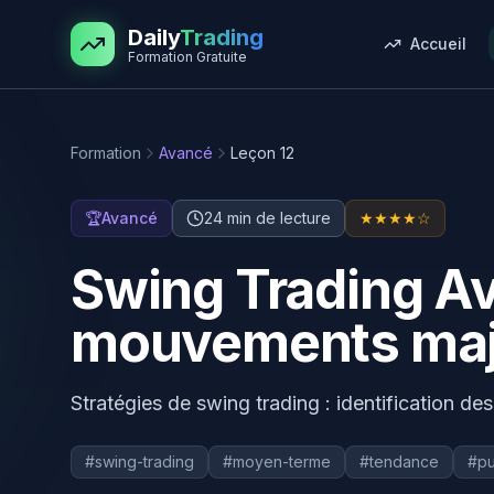
Aller au contenu principal
Daily
Trading
Accueil
Formation Gratuite
Formation
Avancé
Leçon
12
🏆
Avancé
24
min de lecture
★★★★☆
Swing Trading Av
mouvements maj
Stratégies de swing trading : identification des
#
swing-trading
#
moyen-terme
#
tendance
#
pu