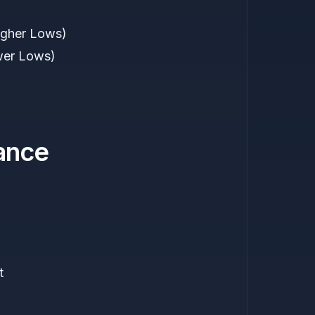
igher Lows)
wer Lows)
dance
t