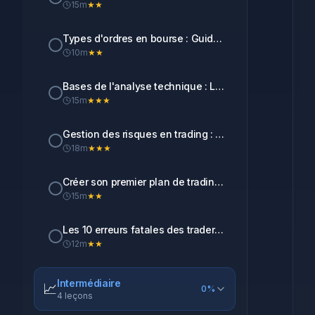
15
m
★★
Types d'ordres en bourse : Guide complet (Market, Limit, Stop)
10
m
★★
Bases de l'analyse technique : Lire les graphiques comme un pro
15
m
★★★
Gestion des risques en trading : La clé de la survie
18
m
★★★
Créer son premier plan de trading : Template complet
15
m
★★
Les 10 erreurs fatales des traders débutants (et comment les éviter)
12
m
★★
Intermédiaire
📈
0
%
4
leçons