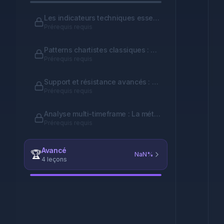
Les indicateurs techniques essentiels : RSI, MACD, Moyennes mobiles
Prérequis requis
Patterns chartistes classiques : Triangles, Épaules-Tête-Épaules, Drapeaux
Prérequis requis
Support et résistance avancés : Zones, Fibonacci, Pivots
Prérequis requis
Analyse multi-timeframe : La méthode des pros
Prérequis requis
Avancé
🏆
NaN
%
4
leçons