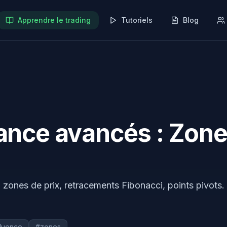
Apprendre le trading
Tutoriels
Blog
tance avancés : Zone
: zones de prix, retracements Fibonacci, points pivots.
luence
#
zones