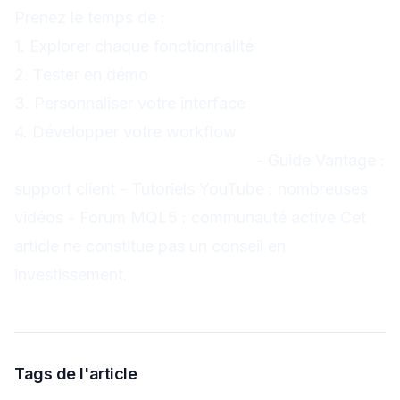
Prenez le temps de :
1. Explorer chaque fonctionnalité
2. Tester en démo
3. Personnaliser votre interface
4. Développer votre workflow
Ressources supplémentaires :
- Guide Vantage :
support client - Tutoriels YouTube : nombreuses
vidéos - Forum MQL5 : communauté active
Cet
article ne constitue pas un conseil en
investissement.
Tags de l'article