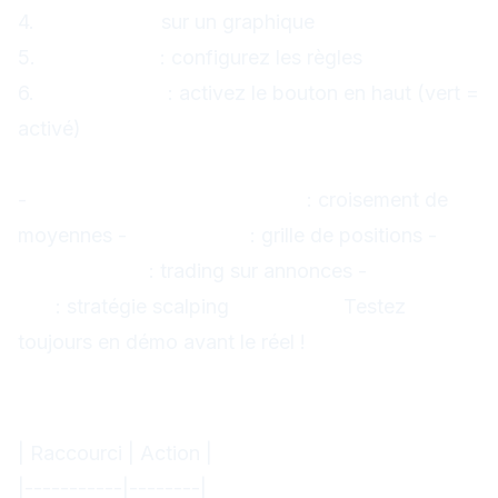
4.
Glissez l'EA
sur un graphique
5.
Paramètres
: configurez les règles
6.
AutoTrading
: activez le bouton en haut (vert =
activé)
EAs populaires gratuits
-
Moving Average Crossover
: croisement de
moyennes -
Grid Trader
: grille de positions -
News Trader
: trading sur annonces -
Scalper
Pro
: stratégie scalping
Attention :
Testez
toujours en démo avant le réel !
Astuces et raccourcis MT4
Raccourcis clavier essentiels
| Raccourci | Action |
|-----------|--------|