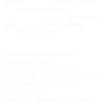
Weighted -
Appliquer à
: Close (recommandé) -
Style
: Ligne, couleur, épaisseur
Recommandations :
-
EMA 20
: tendance court
terme -
SMA 50
: tendance moyen terme -
SMA
200
: tendance long terme
Indicateurs personnalisés
Télécharger des indicateurs :
1. Site MQL5.com (gratuit et payant)
2. Recherchez l'indicateur
3. Téléchargez le fichier .ex4 ou .mq4
4. MT4 → Fichier → Ouvrir le dossier de données
5. Copiez dans : MQL4 → Indicators
6. Redémarrez MT4
7. Navigateur → Indicateurs → Personnalisés