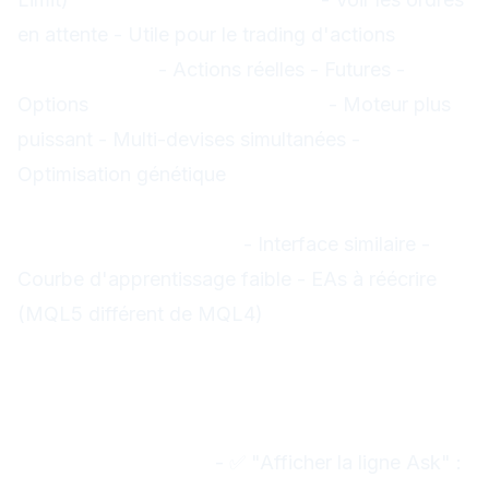
en attente - Utile pour le trading d'actions
3. Plus
d'instruments
- Actions réelles - Futures -
Options
4. Backtesting amélioré
- Moteur plus
puissant - Multi-devises simultanées -
Optimisation génétique
Migration MT4 → MT5
Si vous passez à MT5 :
- Interface similaire -
Courbe d'apprentissage faible - EAs à réécrire
(MQL5 différent de MQL4)
Configuration optimale
Vantage
Paramètres recommandés
Options → Trading :
- ✅ "Afficher la ligne Ask" :