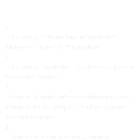
Fenêtre Market Watch (Cotations)
Fonctionnalités :
1.
Afficher tous les symboles
- Clic droit → "Afficher tous les symboles" -
Recherche : tapez "EUR" pour filtrer
2.
Ajouter des symboles
- Clic droit → "Symboles" - Cochez ceux qui vous
intéressent - Validez
3.
Voir le spread
- Colonne "Spread" affiche la différence bid/ask -
Spread EUR/USD typique : 1,2-1,5 pip (compte
Standard Vantage)
4.
Graphique rapide
- Double-clic sur un symbole → ouvre le