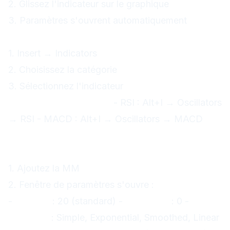
2. Glissez l'indicateur sur le graphique
3. Paramètres s'ouvrent automatiquement
Méthode 2 : Menu
1. Insert → Indicators
2. Choisissez la catégorie
3. Sélectionnez l'indicateur
Méthode 3 : Raccourci
- RSI : Alt+I → Oscillators
→ RSI - MACD : Alt+I → Oscillators → MACD
Configuration des indicateurs
Exemple : Moving Average
1. Ajoutez la MM
2. Fenêtre de paramètres s'ouvre :
-
Période
: 20 (standard) -
Décalage
: 0 -
Méthode
: Simple, Exponential, Smoothed, Linear