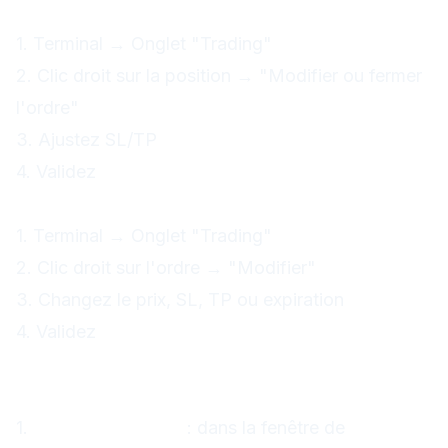
Position ouverte :
1. Terminal → Onglet "Trading"
2. Clic droit sur la position → "Modifier ou fermer
l'ordre"
3. Ajustez SL/TP
4. Validez
Ordre en attente :
1. Terminal → Onglet "Trading"
2. Clic droit sur l'ordre → "Modifier"
3. Changez le prix, SL, TP ou expiration
4. Validez
Fermer une position
Méthodes :
1.
Bouton "Fermer"
: dans la fenêtre de