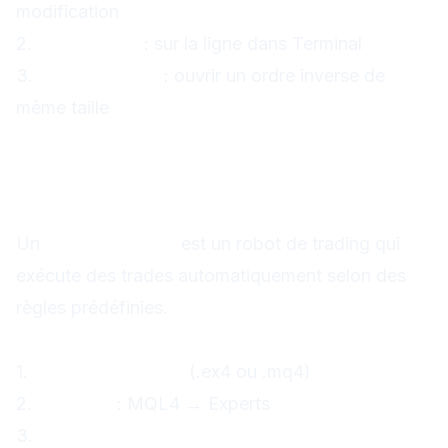
modification
2.
Double-clic
: sur la ligne dans Terminal
3.
Ordre opposé
: ouvrir un ordre inverse de
même taille
Expert Advisors (EAs) sur
MT4
Qu'est-ce qu'un EA ?
Un
Expert Advisor
est un robot de trading qui
exécute des trades automatiquement selon des
règles prédéfinies.
Activer un EA
1.
Téléchargez l'EA
(.ex4 ou .mq4)
2.
Installez
: MQL4 → Experts
3.
Redémarrez MT4