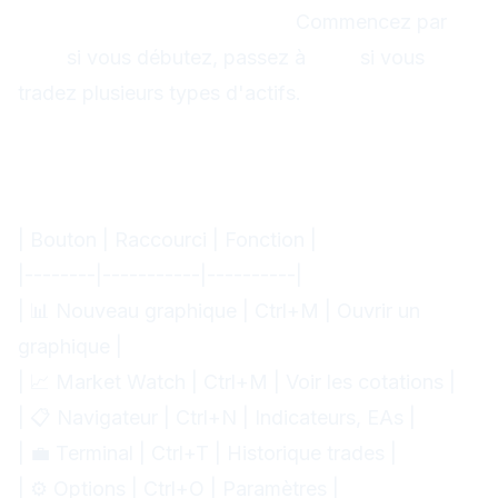
Recommandation Vantage :
Commencez par
MT4
si vous débutez, passez à
MT5
si vous
tradez plusieurs types d'actifs.
Interface MT4 : guide complet
Barre d'outils principale
Boutons essentiels :
| Bouton | Raccourci | Fonction |
|--------|-----------|----------|
| 📊 Nouveau graphique | Ctrl+M | Ouvrir un
graphique |
| 📈 Market Watch | Ctrl+M | Voir les cotations |
| 📋 Navigateur | Ctrl+N | Indicateurs, EAs |
| 💼 Terminal | Ctrl+T | Historique trades |
| ⚙️ Options | Ctrl+O | Paramètres |