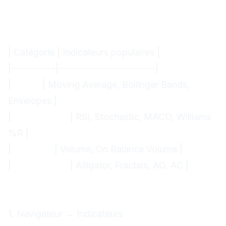
MT4
Indicateurs intégrés (30+)
Catégories :
| Catégorie | Indicateurs populaires |
|-----------|------------------------|
|
Trend
| Moving Average, Bollinger Bands,
Envelopes |
|
Oscillateurs
| RSI, Stochastic, MACD, Williams
%R |
|
Volumes
| Volume, On Balance Volume |
|
Bill Williams
| Alligator, Fractals, AO, AC |
Ajouter un indicateur
Méthode 1 : Glisser-déposer
1. Navigateur → Indicateurs