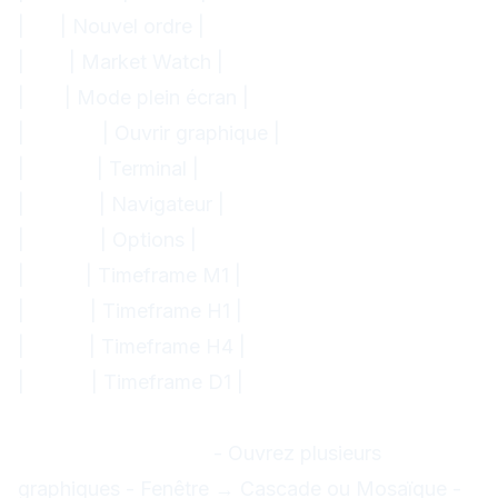
|
F9
| Nouvel ordre |
|
F10
| Market Watch |
|
F11
| Mode plein écran |
|
Ctrl+M
| Ouvrir graphique |
|
Ctrl+T
| Terminal |
|
Ctrl+N
| Navigateur |
|
Ctrl+O
| Options |
|
Alt+1
| Timeframe M1 |
|
Alt+4
| Timeframe H1 |
|
Alt+5
| Timeframe H4 |
|
Alt+D
| Timeframe D1 |
Astuces pratiques
1. Multi-graphiques
- Ouvrez plusieurs
graphiques - Fenêtre → Cascade ou Mosaïque -