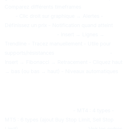
Comparez différents timeframes
2. Alertes de
prix
- Clic droit sur graphique → Alertes -
Définissez un prix - Notification quand atteint
3.
Lignes de tendance
- Insert → Lignes →
Trendline - Tracez manuellement - Utile pour
supports/résistances
4. Niveaux Fibonacci
-
Insert → Fibonacci → Retracement - Cliquez haut
→ bas (ou bas → haut) - Niveaux automatiques
Interface MT5 : différences
principales
Améliorations MT5
1. Plus d'ordres en attente
- MT4 : 4 types -
MT5 : 6 types (ajout Buy Stop Limit, Sell Stop
Limit)
2. Profondeur de marché
- Voir les ordres