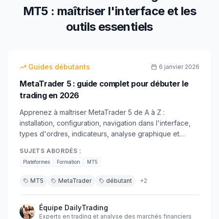
MT5 : maîtriser l'interface et les
outils essentiels
20
min
débutant
Guides débutants
6 janvier 2026
MetaTrader 5 : guide complet pour débuter le
trading en 2026
Apprenez à maîtriser MetaTrader 5 de A à Z :
installation, configuration, navigation dans l'interface,
types d'ordres, indicateurs, analyse graphique et
premiers trades. Guide pratique pour débutants avec
SUJETS ABORDÉS :
captures d'écran.
Plateformes
Formation
MT5
MT5
MetaTrader
débutant
+
2
Équipe DailyTrading
Experts en trading et analyse des marchés financiers