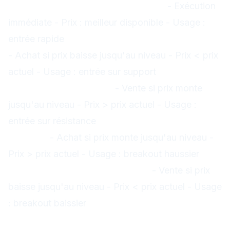
1. Market Order (Ordre au marché)
- Exécution
immédiate - Prix : meilleur disponible - Usage :
entrée rapide
2. Buy Limit (Ordre limite d'achat)
- Achat si prix baisse jusqu'au niveau - Prix < prix
actuel - Usage : entrée sur support
3. Sell Limit
(Ordre limite de vente)
- Vente si prix monte
jusqu'au niveau - Prix > prix actuel - Usage :
entrée sur résistance
4. Buy Stop (Ordre stop
d'achat)
- Achat si prix monte jusqu'au niveau -
Prix > prix actuel - Usage : breakout haussier
5.
Sell Stop (Ordre stop de vente)
- Vente si prix
baisse jusqu'au niveau - Prix < prix actuel - Usage
: breakout baissier
Modifier un ordre