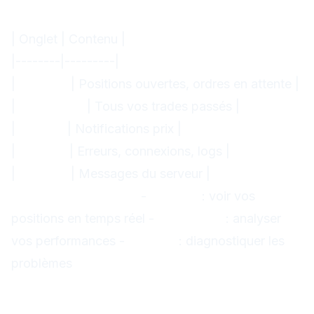
Onglets essentiels :
| Onglet | Contenu |
|--------|---------|
|
Trading
| Positions ouvertes, ordres en attente |
|
Historique
| Tous vos trades passés |
|
Alertes
| Notifications prix |
|
Journal
| Erreurs, connexions, logs |
|
Mailbox
| Messages du serveur |
Utilisation pratique :
-
Trading
: voir vos
positions en temps réel -
Historique
: analyser
vos performances -
Journal
: diagnostiquer les
problèmes
Graphiques MT4 :
configuration avancée