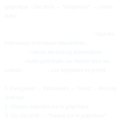
graphique - Clic droit → "Graphique" → ouvre
aussi
Fenêtre Navigateur
Sections principales :
-
Indicateurs
: tous les
indicateurs techniques disponibles -
Expert
Advisors
: robots de trading automatisés -
Scripts
: outils ponctuels (ex: fermer tous les
ordres) -
Fichiers
: vos templates et profils
Comment ajouter un indicateur :
1. Navigateur → Indicateurs → Trend → Moving
Average
2. Glissez-déposez sur le graphique
3. Ou clic droit → "Insérer sur le graphique"
Fenêtre Terminal