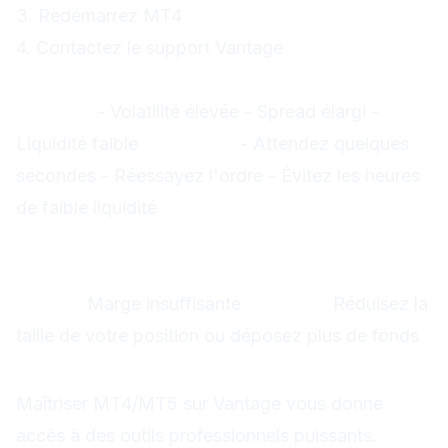
3. Redémarrez MT4
4. Contactez le support Vantage
Problème : "Requote" (prix changé)
Causes :
- Volatilité élevée - Spread élargi -
Liquidité faible
Solutions :
- Attendez quelques
secondes - Réessayez l'ordre - Évitez les heures
de faible liquidité
Problème : "Not enough money"
(fonds insuffisants)
Cause :
Marge insuffisante
Solution :
Réduisez la
taille de votre position ou déposez plus de fonds
Conclusion
Maîtriser MT4/MT5 sur Vantage vous donne
accès à des outils professionnels puissants.