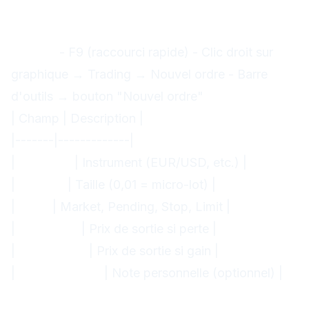
Gestion des ordres sur MT4
Fenêtre "Nouvel ordre"
Ouvrir :
- F9 (raccourci rapide) - Clic droit sur
graphique → Trading → Nouvel ordre - Barre
d'outils → bouton "Nouvel ordre"
| Champ | Description |
|-------|-------------|
|
Symbole
| Instrument (EUR/USD, etc.) |
|
Volume
| Taille (0,01 = micro-lot) |
|
Type
| Market, Pending, Stop, Limit |
|
Stop Loss
| Prix de sortie si perte |
|
Take Profit
| Prix de sortie si gain |
|
Commentaire
| Note personnelle (optionnel) |
Types d'ordres détaillés