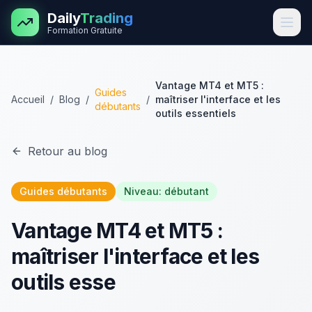
Aller au contenu principal
Daily
Trading
Formation Gratuite
Vantage MT4 et MT5 :
Guides
Accueil
/
Blog
/
/
maîtriser l'interface et les
débutants
outils essentiels
Retour au blog
Guides débutants
Niveau:
débutant
Vantage MT4 et MT5 :
maîtriser l'interface et les
outils esse