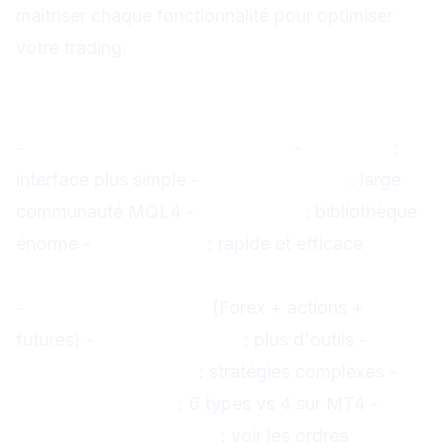
maîtriser chaque fonctionnalité pour optimiser
votre trading.
Vue d'ensemble : MT4 vs MT5
Quand utiliser MT4 ?
-
Trading Forex principalement
-
Débutant
:
interface plus simple -
Expert Advisors
: large
communauté MQL4 -
Indicateurs
: bibliothèque
énorme -
Backtesting
: rapide et efficace
Quand utiliser MT5 ?
-
Trading multi-actifs
(Forex + actions +
futures) -
Trading avancé
: plus d'outils -
Backtesting avancé
: stratégies complexes -
Ordres en attente
: 6 types vs 4 sur MT4 -
Profondeur de marché
: voir les ordres