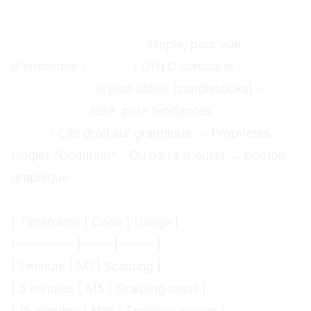
Types de graphiques
Disponibles :
-
Ligne
: simple, pour vue
d'ensemble -
Barres
: OHLC classique -
Chandeliers
: le plus utilisé (candlesticks) -
Heikin Ashi
: lissé, pour tendances
Changer le
type :
- Clic droit sur graphique → Propriétés →
Onglet "Commun" - Ou barre d'outils → bouton
graphique
Timeframes (périodes)
| Timeframe | Code | Usage |
|-----------|------|-------|
| 1 minute | M1 | Scalping |
| 5 minutes | M5 | Scalping court |
| 15 minutes | M15 | Scalping moyen |