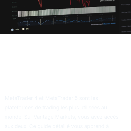
Vantage MT4 et MT5 :
maîtriser l'interface et les
outils essentiels
MetaTrader 4 et MetaTrader 5 sont les
plateformes de trading les plus utilisées au
monde. Sur Vantage Markets, vous avez accès
aux deux. Ce guide détaillé vous apprend à