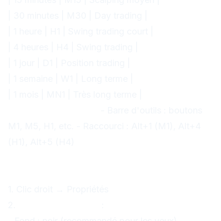
| 30 minutes | M30 | Day trading |
| 1 heure | H1 | Swing trading court |
| 4 heures | H4 | Swing trading |
| 1 jour | D1 | Position trading |
| 1 semaine | W1 | Long terme |
| 1 mois | MN1 | Très long terme |
Changer timeframe :
- Barre d'outils : boutons
M1, M5, H1, etc. - Raccourci : Alt+1 (M1), Alt+4
(H1), Alt+5 (H4)
Personnalisation graphique
Couleurs et apparence :
1. Clic droit → Propriétés
2.
Onglet "Couleurs"
:
- Fond : noir (recommandé pour les yeux) -