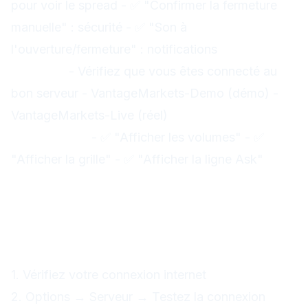
pour voir le spread - ✅ "Confirmer la fermeture
manuelle" : sécurité - ✅ "Son à
l'ouverture/fermeture" : notifications
Options →
Serveur :
- Vérifiez que vous êtes connecté au
bon serveur - VantageMarkets-Demo (démo) -
VantageMarkets-Live (réel)
Options →
Graphiques :
- ✅ "Afficher les volumes" - ✅
"Afficher la grille" - ✅ "Afficher la ligne Ask"
Résolution de problèmes
courants
Problème : "Pas de connexion"
Solutions :
1. Vérifiez votre connexion internet
2. Options → Serveur → Testez la connexion