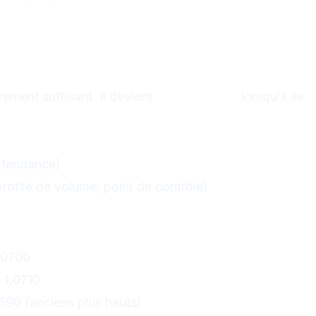
Fibonacci avec
istances
rement suffisant. Il devient
très puissant
lorsqu'il se
 horizontal(e)
 tendance)
rofile de volume, point de contrôle)
uence de signaux
,0700
 1,0710
0690 (anciens plus hauts)