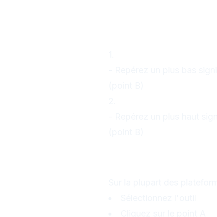
2. Comment t
Fibonacci ?
Étape 1 : Identi
1.
En tendance haussière
- Repérez un plus bas signif
(point B)
2.
En tendance baissière
- Repérez un plus haut signi
(point B)
Étape 2 : Utilise
plateforme
Sur la plupart des platefo
Sélectionnez l'outil
Fib
Cliquez sur le point A