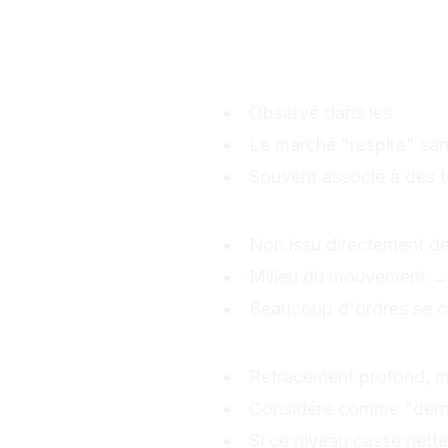
3. Quels nive
?
38,2 % : correct
Observé dans les
tenda
Le marché "respire" san
Souvent associé à des t
50 % : niveau p
Non issu directement de
Milieu du mouvement → z
Beaucoup d'ordres se c
61,8 % : le nivea
Retracement profond, ma
Considéré comme "derni
Si ce niveau casse nette