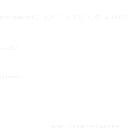
tomatiquement (0 %, 23,6 %, 38,2 %, 50 %, 61,8 %,
 (tendance haussière)
EUR/USD
iennent :
lles de correction
avant une reprise haussière.