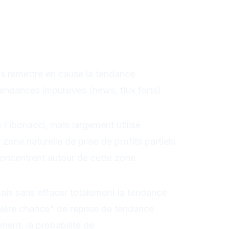
aux sont les plus pertinents
ion légère
nces très fortes
s remettre en cause la tendance
endances impulsives (news, flux forts)
sychologique
 Fibonacci, mais largement utilisé
one naturelle de prise de profits partiels
oncentrent autour de cette zone
u clé
is sans effacer totalement la tendance
ère chance" de reprise de tendance
ment, la probabilité de
changement de tendance