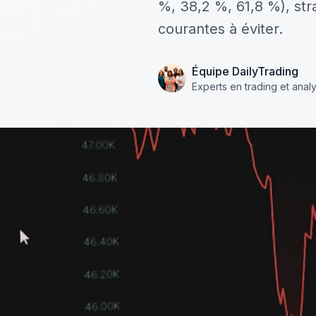
%, 38,2 %, 61,8 %), str
courantes à éviter.
Équipe DailyTrading
Experts en trading et anal