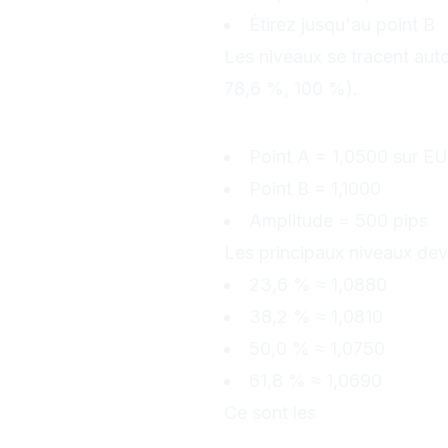
Étirez jusqu'au point B
Les niveaux se tracent au
78,6 %, 100 %).
Exemple concret
Point A = 1,0500 sur 
Point B = 1,1000
Amplitude = 500 pips
Les principaux niveaux dev
23,6 % ≈ 1,0880
38,2 % ≈ 1,0810
50,0 % ≈ 1,0750
61,8 % ≈ 1,0690
Ce sont les
zones potentie