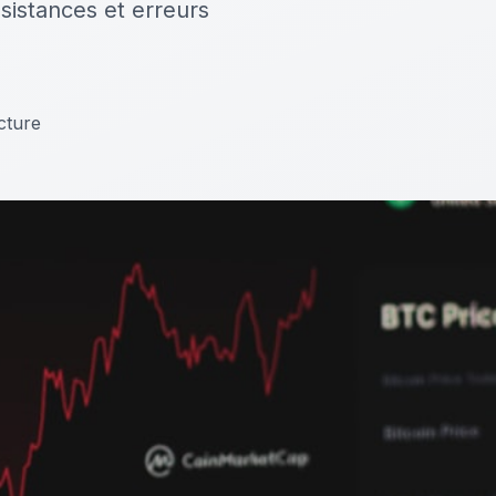
sistances et erreurs
cture