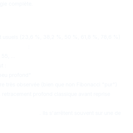
égie complète.
ent les niveaux de
t usuels (23,6 %, 38,2 %, 50 %, 61,8 %, 78,6 %)
 Fibonacci
:
 55, ...
t :
peu profond"
re très observée (bien que non Fibonacci "pur")
 retracement profond classique avant reprise
tendance, les prix corrigent rarement 100 % du
nt de repartir
. Ils s'arrêtent souvent sur une de