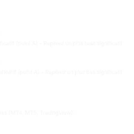
racer un retracement de
fier un mouvement clair
:
icatif (point A) - Repérez un plus haut significatif
:
ficatif (point A) - Repérez un plus bas significatif
r l'outil Fibonacci de votre
rmes (MT4, MT5, TradingView) :
onacci retracement