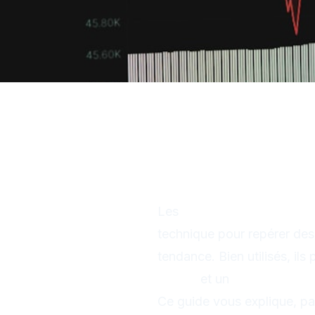
Fibonacci retra
identifier les 
Les
retracements de Fib
technique pour repérer de
tendance. Bien utilisés, ils
timing
et un
ratio rendem
Ce guide vous explique, pas