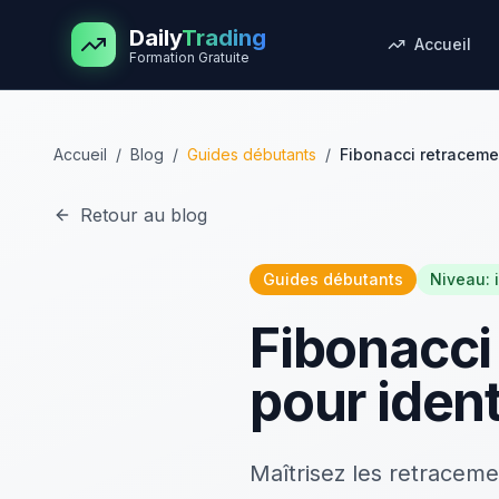
Aller au contenu principal
Daily
Trading
Accueil
Formation Gratuite
Accueil
/
Blog
/
Guides débutants
/
Fibonacci retracemen
Retour au blog
Guides débutants
Niveau:
Fibonacci
pour identi
Maîtrisez les retraceme