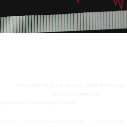
cement : guide pratique pour
niveaux de retournement
onacci
sont parmi les outils les plus utilisés en analyse
s
zones de correction
avant une reprise de
 permettent d'entrer sur le marché
avec un meilleur
ent/risque plus intéressant
.
 à pas, comment tracer les niveaux, les interpréter et