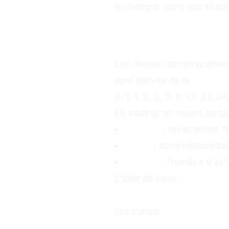
les intégrer dans une strat
1. D'où vienn
Fibonacci ?
Les niveaux de retracemen
sont dérivés de la
suite de
0, 1, 1, 2, 3, 5, 8, 13, 21, 34,
En trading, on retient surtou
38,2 %
: retracement "
50 %
: zone intermédiai
61,8 %
: "nombre d'or",
L'idée de base :
dans une 
mouvement précédent ava
ces zones.