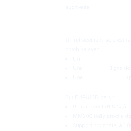
augmente
4. Combiner 
supports/rés
Un retracement isolé est ra
combine avec :
Un
support/résistance
Une
trendline
(ligne de
Une
zone de volume
(p
Exemple : confl
Sur EUR/USD daily :
Retracement 61,8 % à 1
MM200 daily proche de
Support horizontal à 1,