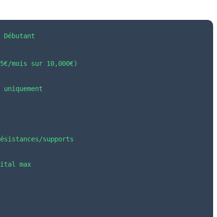
de Trading
 Débutant

25€/mois sur 10,000€)
 uniquement 
résistances/supports
ital max