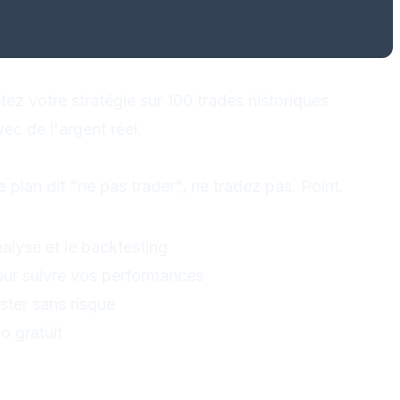
tégie
tez votre stratégie sur 100 trades historiques
ec de l'argent réel.
 À La Lettre
re plan dit "ne pas trader", ne tradez pas. Point.
andés
nalyse et le backtesting
our suivre vos performances
ster sans risque
o gratuit
isquer Trop Par Trade 💸