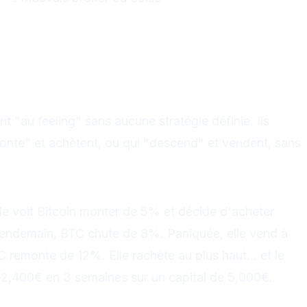
ader Sans Plan Ni Stratégie
nt "au feeling" sans aucune stratégie définie. Ils
onte" et achètent, ou qui "descend" et vendent, sans
t
lle voit Bitcoin monter de 5% et décide d'acheter
lendemain, BTC chute de 8%. Paniquée, elle vend à
 remonte de 12%. Elle rachète au plus haut... et le
-2,400€ en 3 semaines sur un capital de 5,000€.