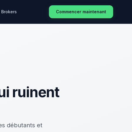
Brokers
Commencer maintenant
ui ruinent
es débutants et