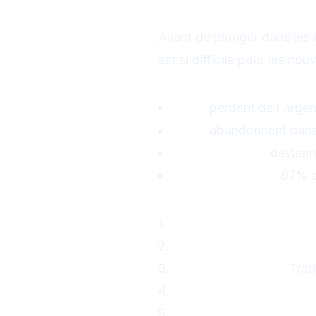
Pourquoi Tan
Avant de plonger dans les 
est si difficile pour les nou
Les Statistique
93%
perdent de l'argen
80%
abandonnent dans 
Seulement 5%
devienne
Perte moyenne
: 67% du
Les Causes Prin
1.
Manque de formation
:
2.
Émotions non maîtrisé
3.
Absence de plan
: Trad
4.
Mauvaise gestion des 
5.
Environnement inadap