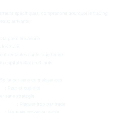
t de Débutants Échouent ?
erreurs spécifiques, comprenons pourquoi le trading
veaux arrivants :
s Chocs
t la première année
les 2 ans
nt rentables sur le long terme
 capital initial en 6 mois
cipales
 Se lancer sans connaissances
es
: Peur et cupidité
er sans stratégie
risques
: Risquer trop par trade
té
: Mauvais broker ou outils