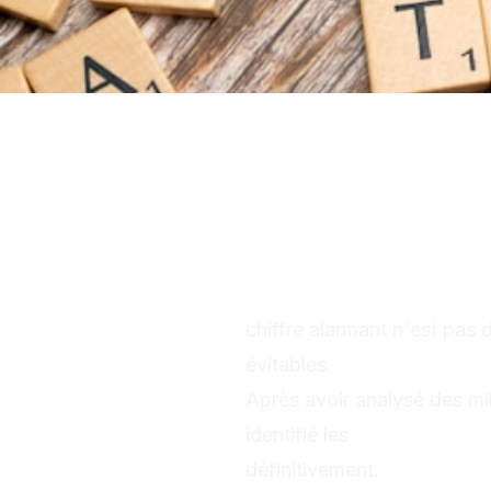
Top 5 Erreurs T
Absolument en
93% des traders débutant
chiffre alarmant n'est pas 
évitables.
Après avoir analysé des mi
identifié les
5 erreurs les
définitivement.