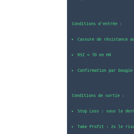
Conditions d'entrée :
Cassure de résistance a
RSI < 70 en H4
Confirmation par bougie
Conditions de sortie :
Stop Loss : sous le der
Take Profit : 2x le ris