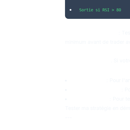
Sortie si RSI > 80
2. Testez Votre Stra
Backtest obligatoire
: Tes
minimum avant de trader av
3. Suivez Votre Plan
Discipline = Profit
. Si vot
Outils Recomm
TradingView
: Pour l'a
Journal de trading
: P
Compte démo
: Pour te
Tester ma stratégie en dém
---
Erreur #2 : R