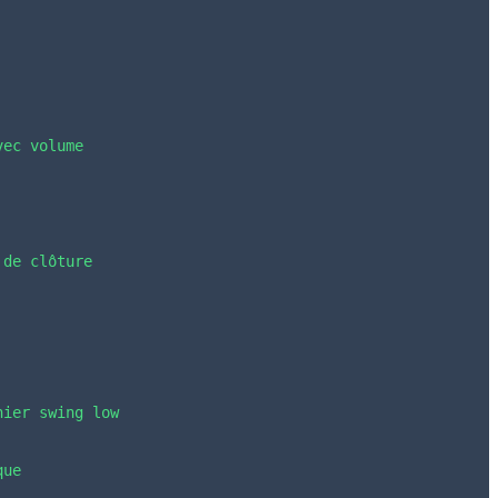
vec volume
 de clôture
nier swing low
que