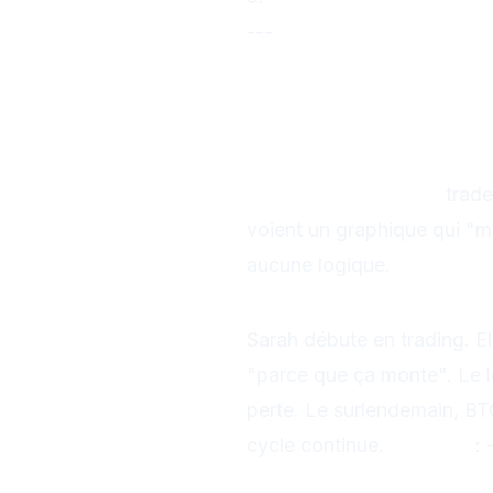
---
Erreur #1 : Tr
❌
Le Problème
78% des débutants
trade
voient un graphique qui "m
aucune logique.
Exemple Concre
Sarah débute en trading. E
"parce que ça monte". Le 
perte. Le surlendemain, BTC
cycle continue.
Résultat
: 
La Solution ✅