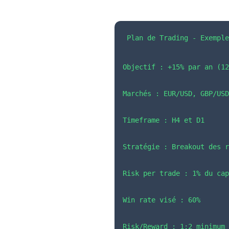
1. Créez Votre Plan 
Plan de Trading - Exemple
Objectif : +15% par an (1
Marchés : EUR/USD, GBP/USD
Timeframe : H4 et D1
Stratégie : Breakout des 
Risk per trade : 1% du cap
Win rate visé : 60%
Risk/Reward : 1:2 minimum