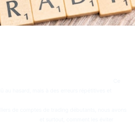
rading Débutant à Éviter
 2025
s perdent de l'argent la première année.
Ce
dû au hasard, mais à des erreurs répétitives et
lliers de comptes de trading débutants, nous avons
 plus coûteuses
et surtout, comment les éviter