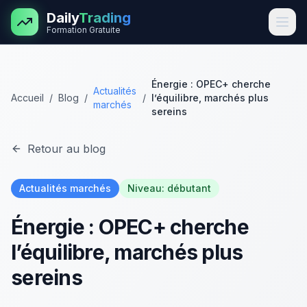
Aller au contenu principal
Daily
Trading
Formation Gratuite
Énergie : OPEC+ cherche
Actualités
Accueil
/
Blog
/
/
l’équilibre, marchés plus
marchés
sereins
Retour au blog
Actualités marchés
Niveau:
débutant
Énergie : OPEC+ cherche
l’équilibre, marchés plus
sereins