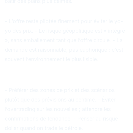
bâtir des plans plus calmes.
Trois idées à retenir
- L’offre reste pilotée finement pour éviter le yo-
yo des prix. - Le risque géopolitique est « intégré
», sans emballement tant que l’offre circule. - La
demande est raisonnable, pas euphorique : c’est
souvent l’environnement le plus lisible.
Pour agir sans se perdre dans
les chiffres
- Préférer des zones de prix et des scénarios
plutôt que des prévisions au centime. - Éviter
l’overtrading sur les nouvelles ; attendre les
confirmations de tendance. - Penser au risque
dollar quand on trade le pétrole.