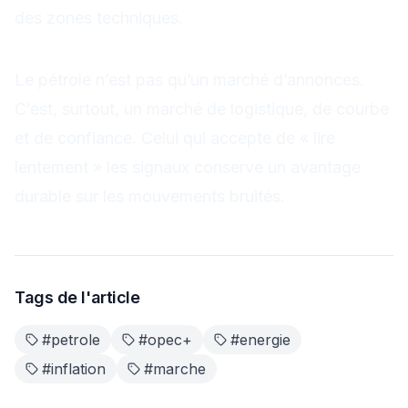
des zones techniques.
Mot de la fin
Le pétrole n’est pas qu’un marché d’annonces.
C’est, surtout, un marché de logistique, de courbe
et de confiance. Celui qui accepte de « lire
lentement » les signaux conserve un avantage
durable sur les mouvements bruités.
Tags de l'article
#
petrole
#
opec+
#
energie
#
inflation
#
marche