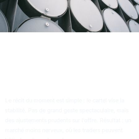
Énergie : OPEC+ cherche
l’équilibre, marchés plus
sereins
Le récit du moment est simple : le cartel vise la
stabilité. Pas de grand geste spectaculaire, mais
des ajustements prudents sur l’offre. Résultat : un
marché moins nerveux, où les traders peuvent