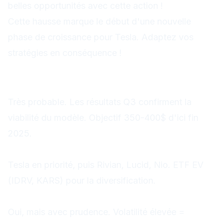
belles opportunités avec cette action !
Cette hausse marque le début d'une nouvelle
phase de croissance pour Tesla. Adaptez vos
stratégies en conséquence !
FAQ Trading
Tesla va-t-il continuer à monter ?
Très probable. Les résultats Q3 confirment la
viabilité du modèle. Objectif 350-400$ d'ici fin
2025.
Quelles actions EV acheter ?
Tesla en priorité, puis Rivian, Lucid, Nio. ETF EV
(IDRV, KARS) pour la diversification.
Faut-il trader Tesla en day trading ?
Oui, mais avec prudence. Volatilité élevée =