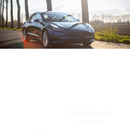
Tesla 300$ : L'action explose
après des résultats Q3
exceptionnels
PERFORMANCE SOLIDE
- Tesla affiche une
hausse modérée de +3,2%
ce jeudi 26