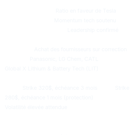
2. Trading des pairs Tesla
Tesla vs S&P 500 :
Ratio en faveur de Tesla
Tesla vs Nasdaq :
Momentum tech soutenu
Tesla vs secteur auto :
Leadership confirmé
3. Trading des fournisseurs Tesla
Stratégie :
Achat des fournisseurs sur correction
Valeurs :
Panasonic, LG Chem, CATL
ETF :
Global X Lithium & Battery Tech (LIT)
4. Options Tesla
Calls :
Strike 320$, échéance 3 mois
Puts :
Strike
280$, échéance 1 mois (protection)
Straddle :
Volatilité élevée attendue
Analyse technique détaillée
Graphique Tesla (TSLA)