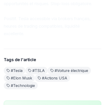
opportunités et risques. Stop-loss obligatoire.
Impact sur les traders français ?
Positif. Tesla accessible via brokers français,
heures de trading compatibles, liquidité
excellente.
Tags de l'article
#
Tesla
#
TSLA
#
Voiture électrique
#
Elon Musk
#
Actions USA
#
Technologie