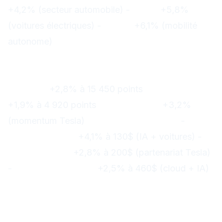
+4,2% (secteur automobile) -
IDRV :
+5,8%
(voitures électriques) -
KARS :
+6,1% (mobilité
autonome)
Marchés technologiques : Euphorie
générale
Nasdaq :
+2,8% à 15 450 points
S&P 500 :
+1,9% à 4 920 points
Secteur tech :
+3,2%
(momentum Tesla)
Valeurs tech en feu :
-
Nvidia (NVDA) :
+4,1% à 130$ (IA + voitures) -
Apple (AAPL) :
+2,8% à 200$ (partenariat Tesla)
-
Microsoft (MSFT) :
+2,5% à 460$ (cloud + IA)
Analyse des facteurs de
croissance
1. Expansion internationale réussie