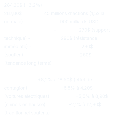
284,20$ (+3,2%)
Plus haut de la séance :
287,80$
Volume :
45 millions d'actions (1,5x la
normale)
Capitalisation :
900 milliards USD
Niveaux techniques :
-
Support :
270$ (support
technique) -
Résistance :
290$ (résistance
immédiate) -
Moyenne mobile 50 :
280$
(soutien) -
Moyenne mobile 200 :
260$
(tendance long terme)
Impact sur le secteur automobile
Rivian (RIVN) :
+8,2% à 18,50$ (effet de
contagion)
Lucid (LCID) :
+6,8% à 4,20$
(voitures électriques)
Nio (NIO) :
+5,5% à 8,90$
(chinois en hausse)
Ford (F) :
+2,1% à 12,80$
(traditionnel soutenu)
ETF automobile :
-
CARZ :