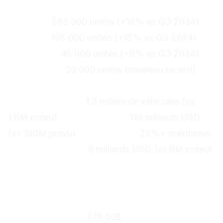
Performance par modèle
Model Y :
285 000 unités (+18% vs Q3 2024)
Model 3 :
125 000 unités (+15% vs Q3 2024)
Model S/X :
45 000 unités (+8% vs Q3 2024)
Cybertruck :
30 000 unités (nouveau record)
Guidance 2025 révisée à la hausse
Livraisons 2025 :
1,8 million de véhicules (vs
1,6M prévu)
Revenus 2025 :
110 milliards USD
(vs 100M prévu)
Marge brute :
22%+ maintenue
Investissements :
8 milliards USD (vs 6M prévu)
Réaction immédiate des
marchés
Tesla (TSLA) : Explosion historique
Prix d'ouverture :
275,50$
Prix de clôture :