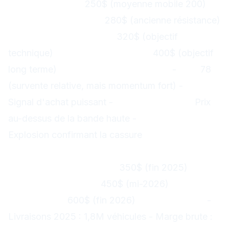
Support majeur :
250$ (moyenne mobile 200)
Support secondaire :
280$ (ancienne résistance)
Résistance immédiate :
320$ (objectif
technique)
Résistance majeure :
400$ (objectif
long terme)
Indicateurs techniques :
-
RSI :
78
(survente relative, mais momentum fort) -
MACD :
Signal d'achat puissant -
Bollinger Bands :
Prix
au-dessus de la bande haute -
Volume :
Explosion confirmant la cassure
Projections 2025-2026
Scénario conservateur :
350$ (fin 2025)
Scénario optimiste :
450$ (mi-2026)
Scénario
euphorique :
600$ (fin 2026)
Facteurs clés :
-
Livraisons 2025 : 1,8M véhicules - Marge brute :