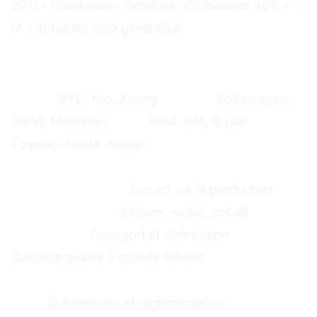
22%+ maintenue - Services : Croissance 40%+ -
IA : Autopilot FSD généralisé
Risques et points d'attention
1. Concurrence accrue
Chine :
BYD, Nio, Xpeng
Europe :
Volkswagen,
BMW, Mercedes
USA :
Ford, GM, Rivian
Japon :
Toyota, Honda, Nissan
2. Défis de production
Pénurie de puces :
Impact sur la production
Matériaux rares :
Lithium, nickel, cobalt
Logistique :
Transport et distribution
Qualité :
Contrôle qualité à grande échelle
3. Régulation et géopolitique
USA :
Subventions et réglementation
Chine :