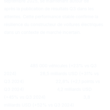
septembre 2025, se maintenant autour de
285$
après la publication de résultats Q3 dans les
attentes. Cette performance stable confirme la
résilience du constructeur de voitures électriques
dans un contexte de marché incertain.
Des résultats Q3
exceptionnels
Chiffres clés du Q3 2025
Livraisons :
485 000 véhicules (+23% vs Q3
2024)
Revenus :
28,5 milliards USD (+31% vs
Q3 2024)
Marge brute :
22,8% (+2,1 points vs
Q3 2024)
Bénéfice net :
4,2 milliards USD
(+45% vs Q3 2024)
Cash flow libre :
3,8
milliards USD (+52% vs Q3 2024)