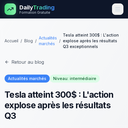
Aller au contenu principal
Daily
Trading
Formation Gratuite
Tesla atteint 300$ : L'action
Actualités
Accueil
/
Blog
/
/
explose après les résultats
marchés
Q3 exceptionnels
Retour au blog
Actualités marchés
Niveau:
intermédiaire
Tesla atteint 300$ : L'action
explose après les résultats
Q3