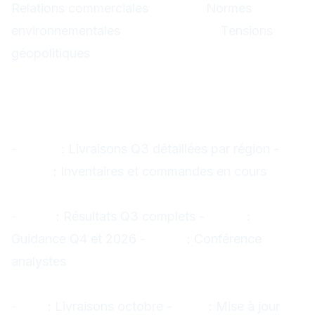
Relations commerciales
Europe :
Normes
environnementales
Moyen-Orient :
Tensions
géopolitiques
Prochaines échéances
critiques
Septembre 2025
-
27/09
: Livraisons Q3 détaillées par région -
30/09
: Inventaires et commandes en cours
Octobre 2025
-
15/10
: Résultats Q3 complets -
20/10
:
Guidance Q4 et 2026 -
25/10
: Conférence
analystes
Novembre 2025
-
5/11
: Livraisons octobre -
15/11
: Mise à jour