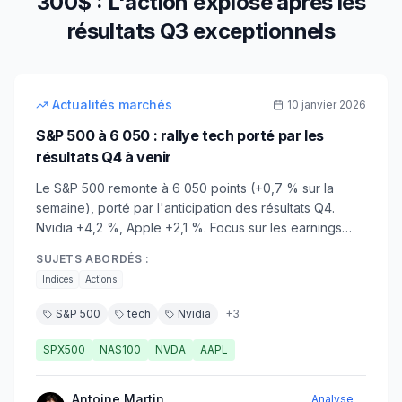
300$ : L'action explose après les
résultats Q3 exceptionnels
8
min
intermédiaire
Actualités marchés
10 janvier 2026
S&P 500 à 6 050 : rallye tech porté par les
résultats Q4 à venir
Le S&P 500 remonte à 6 050 points (+0,7 % sur la
semaine), porté par l'anticipation des résultats Q4.
Nvidia +4,2 %, Apple +2,1 %. Focus sur les earnings
banks (15 janvier) et la saison des résultats.
SUJETS ABORDÉS :
Indices
Actions
S&P 500
tech
Nvidia
+
3
SPX500
NAS100
NVDA
AAPL
Antoine Martin
Analyse