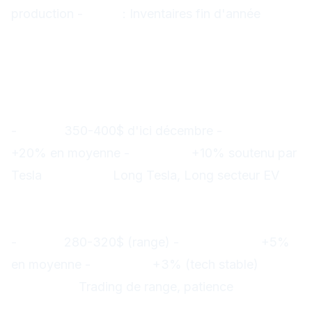
production -
30/11
: Inventaires fin d'année
Scénarios pour les prochains
mois
Scénario 1 : Continuation de la hausse
(60% probabilité)
-
Tesla :
350-400$ d'ici décembre -
Secteur EV :
+20% en moyenne -
Nasdaq :
+10% soutenu par
Tesla
Stratégie :
Long Tesla, Long secteur EV
Scénario 2 : Consolidation (30%
probabilité)
-
Tesla :
280-320$ (range) -
Secteur EV :
+5%
en moyenne -
Nasdaq :
+3% (tech stable)
Stratégie :
Trading de range, patience
Scénario 3 : Correction (10%