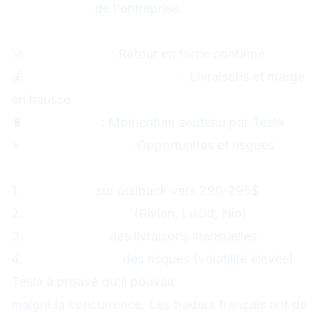
d'innovation
de l'entreprise.
Points clés pour les traders :
🚀
Tesla 300$+
: Retour en force confirmé
💰
Résultats exceptionnels
: Livraisons et marge
en hausse
🔋
Secteur EV
: Momentum soutenu par Tesla
⚡
Volatilité élevée
: Opportunités et risques
Ma recommandation stratégique :
1.
Long Tesla
sur pullback vers 290-295$
2.
Long secteur EV
(Rivian, Lucid, Nio)
3.
Surveillance
des livraisons mensuelles
4.
Gestion stricte
des risques (volatilité élevée)
Tesla a prouvé qu'il pouvait
livrer des résultats
malgré la concurrence. Les traders français ont de