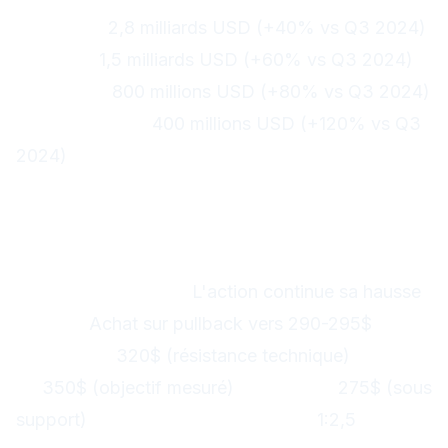
Services :
2,8 milliards USD (+40% vs Q3 2024)
Énergie :
1,5 milliards USD (+60% vs Q3 2024)
Autopilot :
800 millions USD (+80% vs Q3 2024)
Supercharger :
400 millions USD (+120% vs Q3
2024)
Stratégies de trading post-
annonce
1. Trading de continuation sur Tesla
Scénario probable :
L'action continue sa hausse
Entrée :
Achat sur pullback vers 290-295$
Objectif 1 :
320$ (résistance technique)
Objectif
2 :
350$ (objectif mesuré)
Stop-loss :
275$ (sous
support)
Ratio risque/rendement :
1:2,5