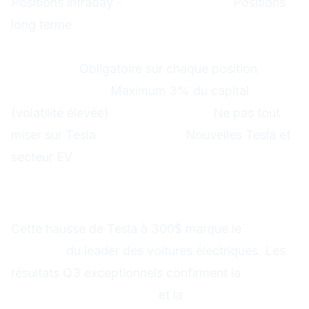
Positions intraday -
Position trading :
Positions
long terme
Gestion du risque
Stop-loss :
Obligatoire sur chaque position
Position sizing :
Maximum 3% du capital
(volatilité élevée)
Diversification :
Ne pas tout
miser sur Tesla
Surveillance :
Nouvelles Tesla et
secteur EV
Conclusion : Tesla retrouve sa
couronne
Cette hausse de Tesla à 300$ marque le
retour
en force
du leader des voitures électriques. Les
résultats Q3 exceptionnels confirment la
viabilité
du modèle économique
et la
capacité