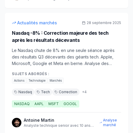
marchés financiers
9
min
intermédiaire
Actualités marchés
28 septembre 2025
Nasdaq -8% : Correction majeure des tech
après les résultats décevants
Le Nasdaq chute de 8% en une seule séance après
des résultats Q3 décevants des géants tech. Apple,
Microsoft, Google et Meta en berne. Analyse des
causes et stratégies de trading défensives.
SUJETS ABORDÉS :
Actions
Technologie
Marchés
Nasdaq
Tech
Correction
+
4
NASDAQ
AAPL
MSFT
GOOGL
Antoine Martin
Analyse
marché
Analyste technique senior avec 10 ans
d'expérience sur les marchés