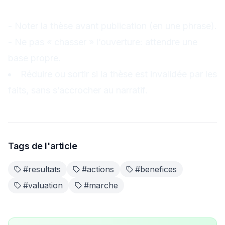
Rappels d’exécution
- Noter la thèse avant publication (en une phrase).
- Ne pas « chasser » l’ouverture: attendre une
base propre.
Réduire ou sortir si la thèse est invalidée par les
faits, sans s’accrocher au narratif.
Tags de l'article
#
resultats
#
actions
#
benefices
#
valuation
#
marche