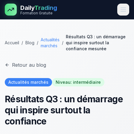
Aller au contenu principal
Daily
Trading
Formation Gratuite
Résultats Q3 : un démarrage
Actualités
Accueil
/
Blog
/
/
qui inspire surtout la
marchés
confiance mesurée
Retour au blog
Actualités marchés
Niveau:
intermédiaire
Résultats Q3 : un démarrage
qui inspire surtout la
confiance