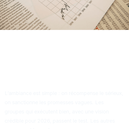
Résultats Q3 : un démarrage
qui inspire surtout la
confiance mesurée
L’ambiance est simple : on récompense le sérieux,
on sanctionne les promesses vagues. Les
groupes qui exécutent bien, avec une vision
crédible pour 2026, passent le test. Les autres