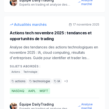
Équipe DailyTrading
Analyse
marché
Experts en trading et analyse des
marchés financiers
10
min
intermédiaire
Actualités marchés
17 novembre 2025
Actions tech novembre 2025 : tendances et
opportunités de trading
Analyse des tendances des actions technologiques en
novembre 2025 : IA, cloud computing, résultats
d'entreprises. Guide pour identifier et trader les
opportunités dans le secteur tech.
SUJETS ABORDÉS :
Actions
Technologie
actions
technologie
IA
+
3
NASDAQ
AAPL
MSFT
Équipe DailyTrading
Analyse
marché
Experts en trading et analyse des