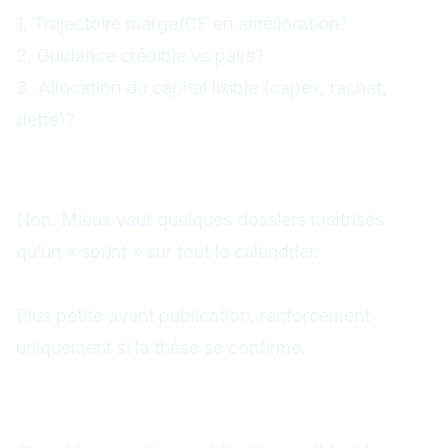
1. Trajectoire marge/CF en amélioration?
2. Guidance crédible vs pairs?
3. Allocation du capital lisible (capex, rachat,
dette)?
FAQ rapide
Faut‑il trader tous les résultats?
Non. Mieux vaut quelques dossiers maîtrisés
qu’un « sprint » sur tout le calendrier.
Quelle taille de position?
Plus petite avant publication, renforcement
uniquement si la thèse se confirme.
Après la première vague: ce
qui consolide la tendance