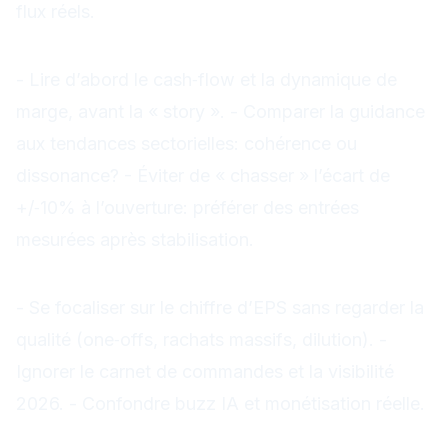
flux réels.
Cas pratiques
- Lire d’abord le cash‑flow et la dynamique de
marge, avant la « story ». - Comparer la guidance
aux tendances sectorielles: cohérence ou
dissonance? - Éviter de « chasser » l’écart de
+/‑10% à l’ouverture: préférer des entrées
mesurées après stabilisation.
Erreurs à éviter
- Se focaliser sur le chiffre d’EPS sans regarder la
qualité (one‑offs, rachats massifs, dilution). -
Ignorer le carnet de commandes et la visibilité
2026. - Confondre buzz IA et monétisation réelle.
Checklist express