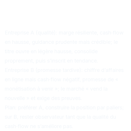
Étude de cas: dossier «
qualité » vs promesse «
tardive »
Entreprise A (qualité): marge résiliente, cash‑flow
en hausse, guidance prudente mais crédible; le
titre ouvre en légère hausse, consolide
proprement, puis s’inscrit en tendance.
Entreprise B (promesse tardive): chiffre d’affaires
en ligne mais cash‑flow négatif, promesse de «
monétisation à venir »; le marché « vend la
nouvelle » et exige des preuves.
Plan: préférer A, construire la position par paliers;
sur B, rester observateur tant que la qualité du
cash‑flow ne s’améliore pas.