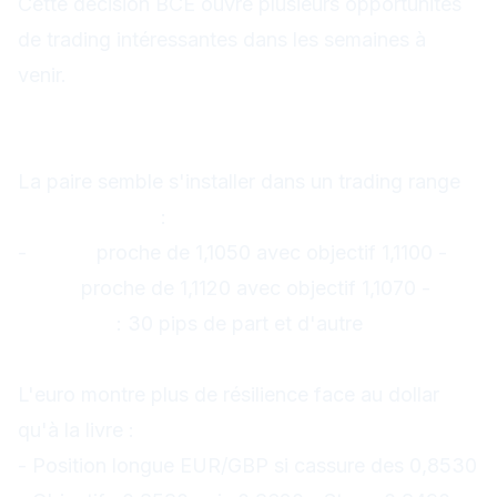
Cette décision BCE ouvre plusieurs opportunités
de trading intéressantes dans les semaines à
venir.
Stratégies recommandées
1. Trading de range sur EUR/USD
La paire semble s'installer dans un trading range
1,1050 - 1,1120
:
-
Achat
proche de 1,1050 avec objectif 1,1100 -
Vente
proche de 1,1120 avec objectif 1,1070 -
Stop-loss
: 30 pips de part et d'autre
2.
Divergence EUR/USD vs EUR/GBP
L'euro montre plus de résilience face au dollar
qu'à la livre :
- Position longue EUR/GBP si cassure des 0,8530