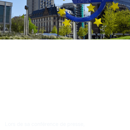
BCE : Status quo à 3,25% -
Christine Lagarde tempère
les attentes
Une décision unanime mais
des perspectives nuancées
Lors de sa conférence de presse,
Christine