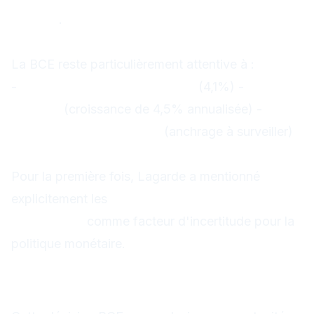
de 2%"
.
2. Préoccupations sectorielles
La BCE reste particulièrement attentive à :
-
L'inflation dans les services
(4,1%) -
Les
salaires
(croissance de 4,5% annualisée) -
Les
anticipations d'inflation
(anchrage à surveiller)
3. Contexte géopolitique
Pour la première fois, Lagarde a mentionné
explicitement les
"risques géopolitiques
croissants"
comme facteur d'incertitude pour la
politique monétaire.
Implications pour les traders
forex