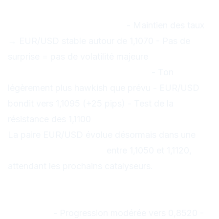
temps
Phase 1 - Réaction initiale :
- Maintien des taux
→ EUR/USD stable autour de 1,1070 - Pas de
surprise = pas de volatilité majeure
Phase 2 -
Après les déclarations Lagarde :
- Ton
légèrement plus hawkish que prévu - EUR/USD
bondit vers 1,1095 (+25 pips) - Test de la
résistance des 1,1100
La paire EUR/USD évolue désormais dans une
zone de consolidation
entre 1,1050 et 1,1120,
attendant les prochains catalyseurs.
Impact sur les autres paires
européennes
EUR/GBP :
- Progression modérée vers 0,8520 -