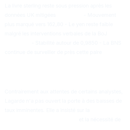
La livre sterling reste sous pression après les
données UK mitigées
EUR/JPY :
- Mouvement
plus marqué vers 162,80 - Le yen reste faible
malgré les interventions verbales de la BoJ
EUR/CHF :
- Stabilité autour de 0,9850 - La BNS
continue de surveiller de près cette paire
Analyse des déclarations de
Christine Lagarde
1. Guidance prospective nuancée
Contrairement aux attentes de certains analystes,
Lagarde n'a pas ouvert la porte à des baisses de
taux imminentes. Elle a insisté sur la
"dépendance aux données"
et la nécessité de
"voir une convergence durable vers l'objectif