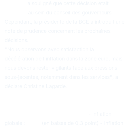
Lagarde
a souligné que cette décision était
unanime
au sein du conseil des gouverneurs.
Cependant, la présidente de la BCE a introduit une
note de prudence concernant les prochaines
décisions.
"Nous observons avec satisfaction la
décélération de l'inflation dans la zone euro, mais
nous devons rester vigilants face aux pressions
sous-jacentes, notamment dans les services"
, a
déclaré Christine Lagarde.
Les chiffres clés qui ont influencé la
décision
Inflation zone euro (août 2025) :
- Inflation
globale :
2,4%
(en baisse de 0,3 point) - Inflation