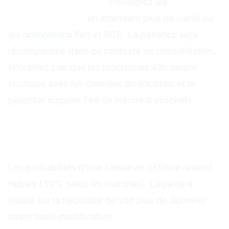
Ma recommandation :
Privilégiez les
stratégies
de trading range
en attendant plus de clarté sur
les orientations Fed et BCE. La patience sera
récompensée dans ce contexte de consolidation.
N'oubliez pas que les prochaines 48h seront
cruciales avec les données américaines et la
potential surprise Fed de mercredi prochain.
FAQ
La BCE va-t-elle baisser ses taux en
octobre ?
Les probabilités d'une baisse en octobre restent
faibles (30% selon les marchés). Lagarde a
insisté sur la nécessité de voir plus de données
avant toute modification.