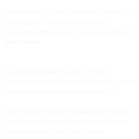
EUR/USD peut-il casser les 1,1120 ?
Techniquement, c'est possible mais il faudrait un
catalyseur fort (Fed dovish ou données
européennes très positives). Surveillez la cassure
avec volumes.
L'inflation européenne va-t-elle
continuer à baisser ?
Les prévisions tablent sur 2,2% fin 2025.
Cependant, l'inflation services reste préoccupante
et pourrait ralentir la convergence vers 2%.
Faut-il acheter l'euro maintenant ?
L'euro semble stabilisé mais pas encore dans une
tendance haussière claire. Privilégiez les achats
sur repli vers 1,1050 avec stops serrés.