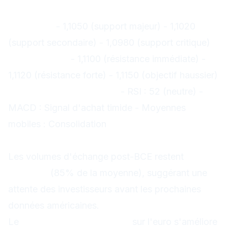
terme
Supports :
- 1,1050 (support majeur) - 1,1020
(support secondaire) - 1,0980 (support critique)
Résistances :
- 1,1100 (résistance immédiate) -
1,1120 (résistance forte) - 1,1150 (objectif haussier)
Indicateurs techniques :
- RSI : 52 (neutre) -
MACD : Signal d'achat timide - Moyennes
mobiles : Consolidation
Volume et sentiment
Les volumes d'échange post-BCE restent
modérés
(85% de la moyenne), suggérant une
attente des investisseurs avant les prochaines
données américaines.
Le
sentiment investisseurs
sur l'euro s'améliore