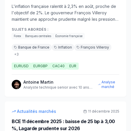
L'inflation française ralentit à 2,3% en août, proche de
l'objectif de 2%. Le gouverneur François Villeroy
maintient une approche prudente malgré les pressions
politiques. Impact sur l'euro et les marchés français.
SUJETS ABORDÉS :
Forex
Banques centrales
Économie française
Banque de France
Inflation
François Villeroy
+
3
EURUSD
EURGBP
CAC40
EUR
Antoine Martin
Analyse
marché
Analyste technique senior avec 10 ans
d'expérience sur les marchés
11
min
intermédiaire
Actualités marchés
11 décembre 2025
BCE 11 décembre 2025 : baisse de 25 bp à 3,00
%, Lagarde prudente sur 2026