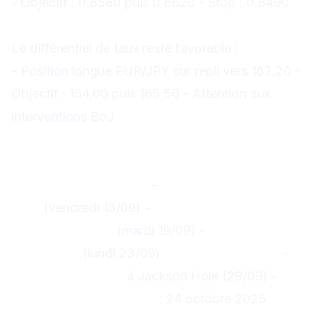
- Objectif : 0,8580 puis 0,8620 - Stop : 0,8490
3.
Carry trade EUR/JPY
Le différentiel de taux reste favorable :
- Position longue EUR/JPY sur repli vers 162,20 -
Objectif : 164,00 puis 165,50 - Attention aux
interventions BoJ
Points d'attention pour les
prochaines séances
Données à surveiller :
-
Ventes au détail zone
euro
(vendredi 15/09) -
Indice de confiance des
consommateurs
(mardi 19/09) -
PMI flash
septembre
(lundi 23/09)
Événements clés :
-
Discours Lagarde
à Jackson Hole (29/09) -
Prochaine réunion BCE
: 24 octobre 2025