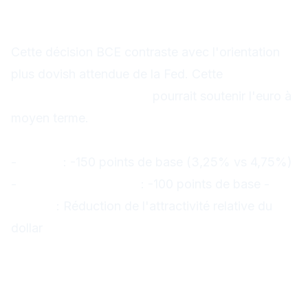
Comparaison avec la
stratégie Fed
Cette décision BCE contraste avec l'orientation
plus dovish attendue de la Fed. Cette
divergence
de politique monétaire
pourrait soutenir l'euro à
moyen terme.
Différentiels de taux EUR/USD
-
Actuel
: -150 points de base (3,25% vs 4,75%)
-
Prévisions fin 2025
: -100 points de base -
Impact
: Réduction de l'attractivité relative du
dollar
Analyse technique
complémentaire
EUR/USD : Configuration neutre court