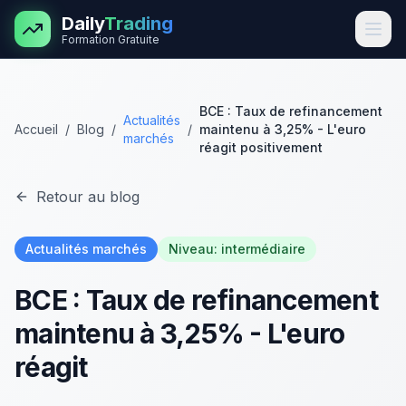
Aller au contenu principal
Daily
Trading
Formation Gratuite
BCE : Taux de refinancement
Actualités
Accueil
/
Blog
/
/
maintenu à 3,25% - L'euro
marchés
réagit positivement
Retour au blog
Actualités marchés
Niveau:
intermédiaire
BCE : Taux de refinancement
maintenu à 3,25% - L'euro
réagit