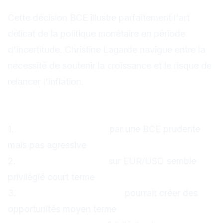
opportunisme
Cette décision BCE illustre parfaitement l'art
délicat de la politique monétaire en période
d'incertitude. Christine Lagarde navigue entre la
nécessité de soutenir la croissance et le risque de
relancer l'inflation.
Pour les traders, les enseignements sont
clairs :
1.
L'euro reste soutenu
par une BCE prudente
mais pas agressive
2.
Le trading de range
sur EUR/USD semble
privilégié court terme
3.
La divergence Fed/BCE
pourrait créer des
opportunités moyen terme