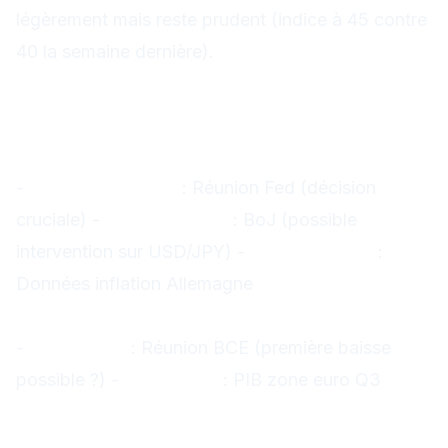
légèrement mais reste prudent (indice à 45 contre
40 la semaine dernière).
Prochaines échéances
critiques
Septembre 2025
-
18-19 septembre
: Réunion Fed (décision
cruciale) -
20 septembre
: BoJ (possible
intervention sur USD/JPY) -
26 septembre
:
Données inflation Allemagne
Octobre 2025
-
24 octobre
: Réunion BCE (première baisse
possible ?) -
31 octobre
: PIB zone euro Q3
Conclusion : Patience et